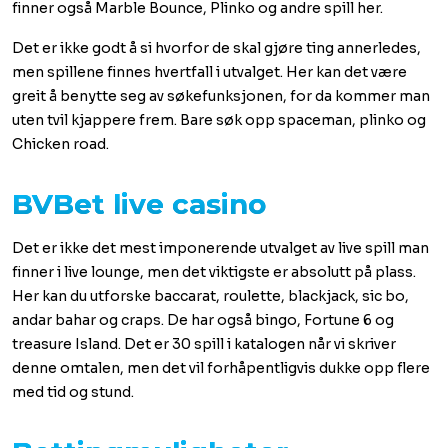
finner også Marble Bounce, Plinko og andre spill her.
Det er ikke godt å si hvorfor de skal gjøre ting annerledes,
men spillene finnes hvertfall i utvalget. Her kan det være
greit å benytte seg av søkefunksjonen, for da kommer man
uten tvil kjappere frem. Bare søk opp spaceman, plinko og
Chicken road.
BVBet live casino
Det er ikke det mest imponerende utvalget av live spill man
finner i live lounge, men det viktigste er absolutt på plass.
Her kan du utforske baccarat, roulette, blackjack, sic bo,
andar bahar og craps. De har også bingo, Fortune 6 og
treasure Island. Det er 30 spill i katalogen når vi skriver
denne omtalen, men det vil forhåpentligvis dukke opp flere
med tid og stund.