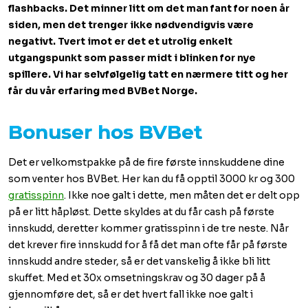
flashbacks. Det minner litt om det man fant for noen år
siden, men det trenger ikke nødvendigvis være
negativt. Tvert imot er det et utrolig enkelt
utgangspunkt som passer midt i blinken for nye
spillere. Vi har selvfølgelig tatt en nærmere titt og her
får du vår erfaring med BVBet Norge.
Bonuser hos BVBet
Det er velkomstpakke på de fire første innskuddene dine
som venter hos BVBet. Her kan du få opptil 3000 kr og 300
gratisspinn
. Ikke noe galt i dette, men måten det er delt opp
på er litt håpløst. Dette skyldes at du får cash på første
innskudd, deretter kommer gratisspinn i de tre neste. Når
det krever fire innskudd for å få det man ofte får på første
innskudd andre steder, så er det vanskelig å ikke bli litt
skuffet. Med et 30x omsetningskrav og 30 dager på å
gjennomføre det, så er det hvert fall ikke noe galt i