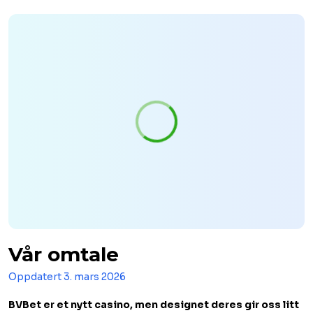
Vår omtale
Oppdatert
3. mars 2026
BVBet er et nytt casino, men designet deres gir oss litt