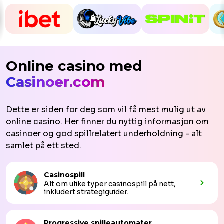
Online casino med
Casinoer.com
Dette er siden for deg som vil få mest mulig ut av
online casino. Her finner du nyttig informasjon om
casinoer og god spillrelatert underholdning - alt
samlet på ett sted.
Casinospill
Alt om ulike typer casinospill på nett,
inkludert strategiguider.
Progressive spilleautomater