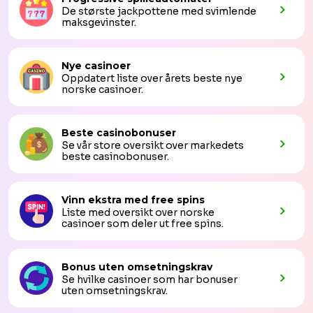
De største jackpottene med svimlende
maksgevinster.
Nye casinoer
Oppdatert liste over årets beste nye
norske casinoer.
Beste casinobonuser
Se vår store oversikt over markedets
beste casinobonuser.
Vinn ekstra med free spins
Liste med oversikt over norske
casinoer som deler ut free spins.
Bonus uten omsetningskrav
Se hvilke casinoer som har bonuser
uten omsetningskrav.