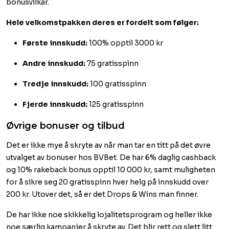
bonusvilkår.
Hele velkomstpakken deres er fordelt som følger:
Første innskudd:
100% opptil 3000 kr
Andre innskudd:
75 gratisspinn
Tredje innskudd:
100 gratisspinn
Fjerde innskudd:
125 gratisspinn
Øvrige bonuser og tilbud
Det er ikke mye å skryte av når man tar en titt på det øvre
utvalget av bonuser hos BVBet. De har 6% daglig cashback
og 10% rakeback bonus opptil 10 000 kr, samt muligheten
for å sikre seg 20 gratisspinn hver helg på innskudd over
200 kr. Utover det, så er det Drops & Wins man finner.
De har ikke noe skikkelig lojalitetsprogram og heller ikke
noe særlig kampanjer å skryte av. Det blir rett og slett litt