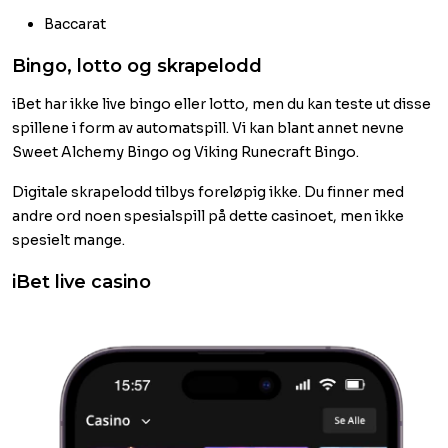
Baccarat
Bingo, lotto og skrapelodd
iBet har ikke live bingo eller lotto, men du kan teste ut disse
spillene i form av automatspill. Vi kan blant annet nevne
Sweet Alchemy Bingo og Viking Runecraft Bingo.
Digitale skrapelodd tilbys foreløpig ikke. Du finner med
andre ord noen spesialspill på dette casinoet, men ikke
spesielt mange.
iBet live casino