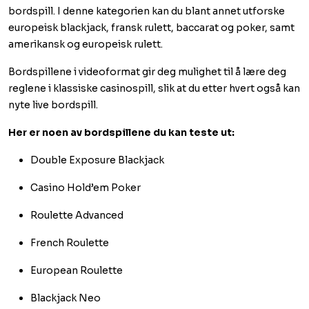
bordspill. I denne kategorien kan du blant annet utforske
europeisk blackjack, fransk rulett, baccarat og poker, samt
amerikansk og europeisk rulett.
Bordspillene i videoformat gir deg mulighet til å lære deg
reglene i klassiske casinospill, slik at du etter hvert også kan
nyte live bordspill.
Her er noen av bordspillene du kan teste ut:
Double Exposure Blackjack
Casino Hold’em Poker
Roulette Advanced
French Roulette
European Roulette
Blackjack Neo