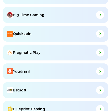
Big Time Gaming
Quickspin
Pragmatic Play
Yggdrasil
Betsoft
Blueprint Gaming