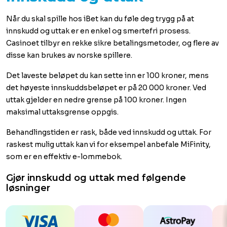
Når du skal spille hos iBet kan du føle deg trygg på at
innskudd og uttak er en enkel og smertefri prosess.
Casinoet tilbyr en rekke sikre betalingsmetoder, og flere av
disse kan brukes av norske spillere.
Det laveste beløpet du kan sette inn er 100 kroner, mens
det høyeste innskuddsbeløpet er på 20 000 kroner. Ved
uttak gjelder en nedre grense på 100 kroner. Ingen
maksimal uttaksgrense oppgis.
Behandlingstiden er rask, både ved innskudd og uttak. For
raskest mulig uttak kan vi for eksempel anbefale MiFinity,
som er en effektiv e-lommebok.
Gjør innskudd og uttak med følgende
løsninger