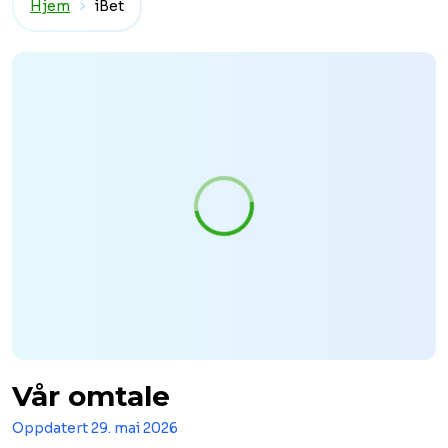
Hjem
iBet
Vår omtale
Oppdatert
29. mai 2026