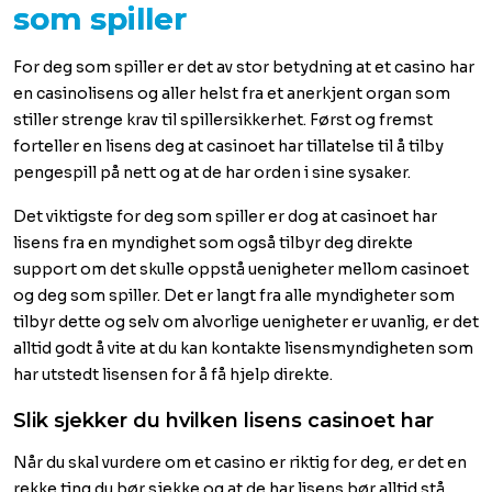
som spiller
For deg som spiller er det av stor betydning at et casino har
en casinolisens og aller helst fra et anerkjent organ som
stiller strenge krav til spillersikkerhet. Først og fremst
forteller en lisens deg at casinoet har tillatelse til å tilby
pengespill på nett og at de har orden i sine sysaker.
Det viktigste for deg som spiller er dog at casinoet har
lisens fra en myndighet som også tilbyr deg direkte
support om det skulle oppstå uenigheter mellom casinoet
og deg som spiller. Det er langt fra alle myndigheter som
tilbyr dette og selv om alvorlige uenigheter er uvanlig, er det
alltid godt å vite at du kan kontakte lisensmyndigheten som
har utstedt lisensen for å få hjelp direkte.
Slik sjekker du hvilken lisens casinoet har
Når du skal vurdere om et casino er riktig for deg, er det en
rekke ting du bør sjekke og at de har lisens bør alltid stå