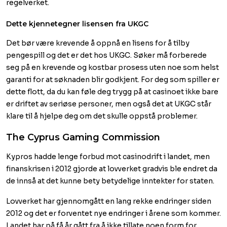
regelverket.
Dette kjennetegner lisensen fra UKGC
Det bør være krevende å oppnå en lisens for å tilby
pengespill og det er det hos UKGC. Søker må forberede
seg på en krevende og kostbar prosess uten noe som helst
garanti for at søknaden blir godkjent. For deg som spiller er
dette flott, da du kan føle deg trygg på at casinoet ikke bare
er driftet av seriøse personer, men også det at UKGC står
klare til å hjelpe deg om det skulle oppstå problemer.
The Cyprus Gaming Commission
Kypros hadde lenge forbud mot casinodrift i landet, men
finanskrisen i 2012 gjorde at lovverket gradvis ble endret da
de innså at det kunne bety betydelige inntekter for staten.
Lovverket har gjennomgått en lang rekke endringer siden
2012 og det er forventet nye endringer i årene som kommer.
Landet har på få år gått fra å ikke tillate noen form for