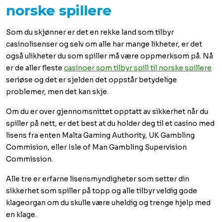
norske spillere
Som du skjønner er det en rekke land som tilbyr
casinolisenser og selv om alle har mange likheter, er det
også ulikheter du som spiller må være oppmerksom på. Nå
er de aller fleste
casinoer som tilbyr spill til norske spillere
seriøse og det er sjelden det oppstår betydelige
problemer, men det kan skje.
Om du er over gjennomsnittet opptatt av sikkerhet når du
spiller på nett, er det best at du holder deg til et casino med
lisens fra enten Malta Gaming Authority, UK Gambling
Commision, eller Isle of Man Gambling Supervision
Commission.
Alle tre er erfarne lisensmyndigheter som setter din
sikkerhet som spiller på topp og alle tilbyr veldig gode
klageorgan om du skulle være uheldig og trenge hjelp med
en klage.