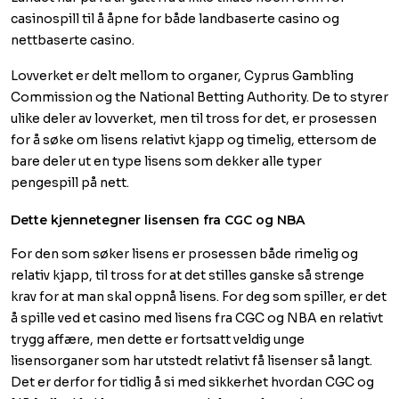
casinospill til å åpne for både landbaserte casino og
nettbaserte casino.
Lovverket er delt mellom to organer, Cyprus Gambling
Commission og the National Betting Authority. De to styrer
ulike deler av lovverket, men til tross for det, er prosessen
for å søke om lisens relativt kjapp og timelig, ettersom de
bare deler ut en type lisens som dekker alle typer
pengespill på nett.
Dette kjennetegner lisensen fra CGC og NBA
For den som søker lisens er prosessen både rimelig og
relativ kjapp, til tross for at det stilles ganske så strenge
krav for at man skal oppnå lisens. For deg som spiller, er det
å spille ved et casino med lisens fra CGC og NBA en relativt
trygg affære, men dette er fortsatt veldig unge
lisensorganer som har utstedt relativt få lisenser så langt.
Det er derfor for tidlig å si med sikkerhet hvordan CGC og