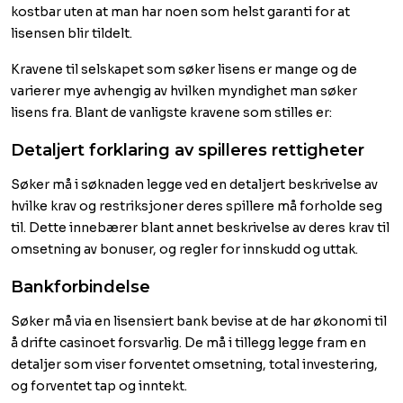
kostbar uten at man har noen som helst garanti for at
lisensen blir tildelt.
Kravene til selskapet som søker lisens er mange og de
varierer mye avhengig av hvilken myndighet man søker
lisens fra. Blant de vanligste kravene som stilles er:
Detaljert forklaring av spilleres rettigheter
Søker må i søknaden legge ved en detaljert beskrivelse av
hvilke krav og restriksjoner deres spillere må forholde seg
til. Dette innebærer blant annet beskrivelse av deres krav til
omsetning av bonuser, og regler for innskudd og uttak.
Bankforbindelse
Søker må via en lisensiert bank bevise at de har økonomi til
å drifte casinoet forsvarlig. De må i tillegg legge fram en
detaljer som viser forventet omsetning, total investering,
og forventet tap og inntekt.