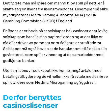
Det første man må gjøre om man vil tilby spill på nett, er å
skaffe seg en lisens fra lisensmyndighet. Eksempler på slike
myndigheter er Malta Gaming Authority (MGA) og UK
Gambling Commision (UKGC) i England.
En lisens er et bevis på at selskapet bak casinoet er et lovlig
selskap som har alle sine papirer i orden og at det ikke er
eid eller drives av personer som tidligere er straffedømt.
Selskapet må også bevise at de har økonomi til å dekke alle
gevinster du som spiller vinner og at de samarbeider med
godkjente banker.
Uten en lisens vil selskapet ikke kunne inngå avtaler med
betalingstilbydere og de vil heller ikke få avtale med seriøse
spillutviklere som NetEnt, Microgaming og Yggdrasil.
Derfor benyttes
casinoslisenser