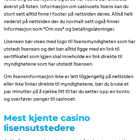
øverst på listen. Informasjon om casinoets lisens kan du
stort sett alltid finne i footer på nettsiden deres. Altså helt
nederst på nettsiden der du normalt sett også finner
informasjon som “Om oss” og betalingsløsninger.
Lisensen bør vises med logo til lisensmyndigheten som har
utstedt lisensen og det bør alltid ligge med en link til
sertifikatet som igjen skal inneholde en link direkte til
myndighetene som har utstedt lisensen.
Om lisensinformasjon ikke er lett tilgjengelig på nettsiden
eller ikke linker direkte til myndighetene, bør du bruke et
par minutter på å sjekke litt til før du setter opp en konto
og overfører penger til casinoet.
Mest kjente casino
lisensutstedere