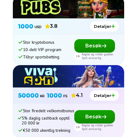
1000
3.8
usd
Detaljer
Stor kryptobonus
Besøk
10-delt VIP-program
Regler og vilkår gjelder.
Tilbyr sportsbetting
Spill ansvarlig.
50000
1000
4.1
kr
fs
Detaljer
Stor firedelt velkomstbonus
Besøk
5% daglig cashback opptil
20 000 kr
Regler og vilkår gjelder.
Spill ansvarlig.
€50 000 ukentlig trekning