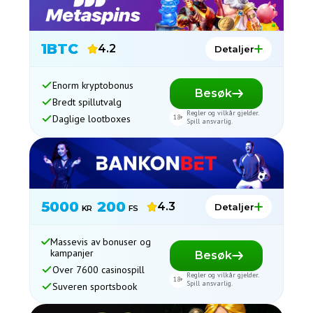
1BTC
4.2
Detaljer
Enorm kryptobonus
Besøk
Bredt spillutvalg
Regler og vilkår gjelder.
Daglige lootboxes
Spill ansvarlig.
5000
200
4.3
kr
fs
Detaljer
Massevis av bonuser og
kampanjer
Besøk
Over 7600 casinospill
Regler og vilkår gjelder.
Spill ansvarlig.
Suveren sportsbook