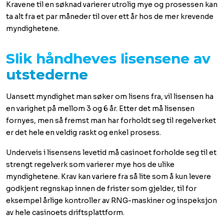
Kravene til en søknad varierer utrolig mye og prosessen kan
ta alt fra et par måneder til over ett år hos de mer krevende
myndighetene.
Slik håndheves lisensene av
utstederne
Uansett myndighet man søker om lisens fra, vil lisensen ha
en varighet på mellom 3 og 6 år. Etter det må lisensen
fornyes, men så fremst man har forholdt seg til regelverket
er det hele en veldig raskt og enkel prosess.
Underveis i lisensens levetid må casinoet forholde seg til et
strengt regelverk som varierer mye hos de ulike
myndighetene. Krav kan variere fra så lite som å kun levere
godkjent regnskap innen de frister som gjelder, til for
eksempel årlige kontroller av RNG-maskiner og inspeksjon
av hele casinoets driftsplattform.