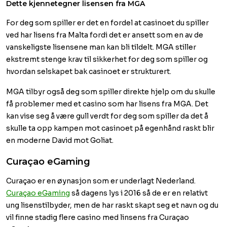
Dette kjennetegner lisensen fra MGA
For deg som spiller er det en fordel at casinoet du spiller
ved har lisens fra Malta fordi det er ansett som en av de
vanskeligste lisensene man kan bli tildelt. MGA stiller
ekstremt stenge krav til sikkerhet for deg som spiller og
hvordan selskapet bak casinoet er strukturert.
MGA tilbyr også deg som spiller direkte hjelp om du skulle
få problemer med et casino som har lisens fra MGA. Det
kan vise seg å være gull verdt for deg som spiller da det å
skulle ta opp kampen mot casinoet på egenhånd raskt blir
en moderne David mot Goliat.
Curaçao eGaming
Curaçao er en øynasjon som er underlagt Nederland.
Curaçao eGaming
så dagens lys i 2016 så de er en relativt
ung lisenstilbyder, men de har raskt skapt seg et navn og du
vil finne stadig flere casino med linsens fra Curaçao