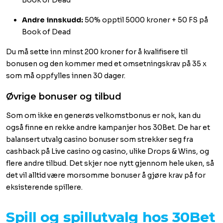
Book of Dead
Andre innskudd:
50% opptil 5000 kroner + 50 FS på
Book of Dead
Du må sette inn minst 200 kroner for å kvalifisere til
bonusen og den kommer med et omsetningskrav på 35 x
som må oppfylles innen 30 dager.
Øvrige bonuser og tilbud
Som om ikke en generøs velkomstbonus er nok, kan du
også finne en rekke andre kampanjer hos 30Bet. De har et
balansert utvalg casino bonuser som strekker seg fra
cashback på Live casino og casino, ulike Drops & Wins, og
flere andre tilbud. Det skjer noe nytt gjennom hele uken, så
det vil alltid være morsomme bonuser å gjøre krav på for
eksisterende spillere.
Spill og spillutvalg hos 30Bet