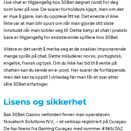
Live chat er tilgjengelig hos 30Bet døgnet rundt for deg
som lurer på noe. De svarer forholdsvis kjapt, men om det
er mye å gjøre, kan du oppleve litt kø. Det eneste vi ikke
likte var at man blir spurt om når man gjorde sitt siste
innskudd når man kobler seg til. Dette betyr at chat i praksis
bare er tilgjengelig for eksisterende spillere hos 30Bet.
Videre er det verdt å merke seg at de snakker imponerende
mange språk på chat. Dette inkluderer norsk, portugisisk,
engelsk, fransk og tysk. Om du ikke har tid til å vente på
chatten kan du sende en e-post. Her svarer de fortløpende,
men det kan ta opptil 1 virkedag før man får et svar etter
våre 30Bet erfaringer.
Lisens og sikkerhet
Bak 30Bet Casino nettsiden finner man operatøren
Novatech Solutions N.V., – et selskap registrert på Curaçao.
De har lisens fra Gaming Curaçao med nummer #365/JAZ.