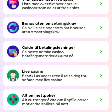
Liste med oversikt over norske
casinoer som deler ut free spins.
Bonus uten omsetningskrav
Se hvilke casinoer som har bonuser
uten omsetningskrav.
Guide til betalingsløsninger
Se beste norske casino
betalingsmetoder akkurat nå.
Live casino
Besøk Las Vegas uten å reise deg fra
sofaen med live casino.
Alt om nettpoker
Alt du trenger å vite om å spille poker
mot andre spillere på nett.