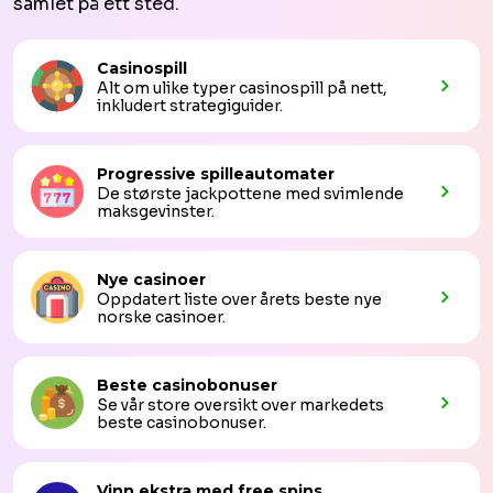
samlet på ett sted.
Casinospill
Alt om ulike typer casinospill på nett,
inkludert strategiguider.
Progressive spilleautomater
De største jackpottene med svimlende
maksgevinster.
Nye casinoer
Oppdatert liste over årets beste nye
norske casinoer.
Beste casinobonuser
Se vår store oversikt over markedets
beste casinobonuser.
Vinn ekstra med free spins