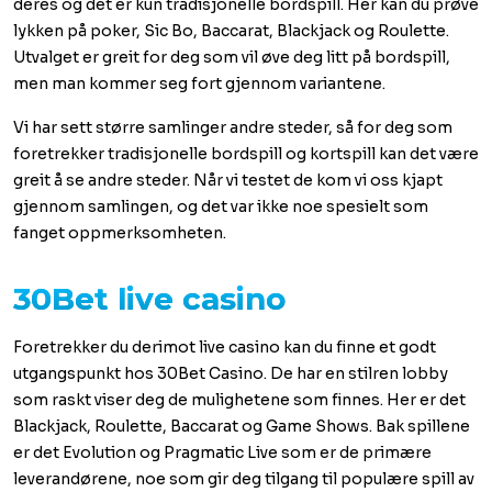
deres og det er kun tradisjonelle bordspill. Her kan du prøve
lykken på poker, Sic Bo, Baccarat, Blackjack og Roulette.
Utvalget er greit for deg som vil øve deg litt på bordspill,
men man kommer seg fort gjennom variantene.
Vi har sett større samlinger andre steder, så for deg som
foretrekker tradisjonelle bordspill og kortspill kan det være
greit å se andre steder. Når vi testet de kom vi oss kjapt
gjennom samlingen, og det var ikke noe spesielt som
fanget oppmerksomheten.
30Bet live casino
Foretrekker du derimot live casino kan du finne et godt
utgangspunkt hos 30Bet Casino. De har en stilren lobby
som raskt viser deg de mulighetene som finnes. Her er det
Blackjack, Roulette, Baccarat og Game Shows. Bak spillene
er det Evolution og Pragmatic Live som er de primære
leverandørene, noe som gir deg tilgang til populære spill av