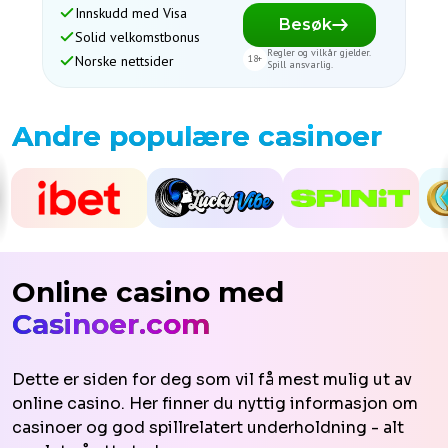
Innskudd med Visa
Besøk
Solid velkomstbonus
Regler og vilkår gjelder.
Norske nettsider
Spill ansvarlig.
Andre populære casinoer
Online casino med
Casinoer.com
Dette er siden for deg som vil få mest mulig ut av
online casino. Her finner du nyttig informasjon om
casinoer og god spillrelatert underholdning - alt