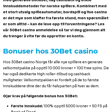
med generøse bonuser, høy cashback og enkle
innskuddsmetoder for norske spillere. Kombinert med
et stort utvalg spilleautomater, bordspill og live casino
er det mye som klaffer fra første stund, men spørsmålet
er som alltid – kan de leve opp til forventningene? Les
vår 30Bet casino anmeldelse så tar vi deg gjennom alt
du trenger å vite før du oppretter en konto.
Bonuser hos 30Bet casino
Hos 30Bet casino Norge får alle nye spillere en generøs
velkomstpakke på opptil 10 000 kroner + 100 free spins. De
har også dedikerte high roller-tilbud og cashback
muligheter. Velkomstpakken er fordelt på de to første
innskuddene dine der du får halvparten på hver av dem.
Gjør krav på følgende bonus hos 30Bet:
Første innskudd:
100% opptil 5000 kroner + 50 FS på