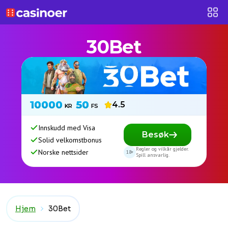
30Bet
10000
50
4.5
kr
fs
Innskudd med Visa
Besøk
Solid velkomstbonus
Regler og vilkår gjelder.
Norske nettsider
Spill ansvarlig.
Hjem
30Bet