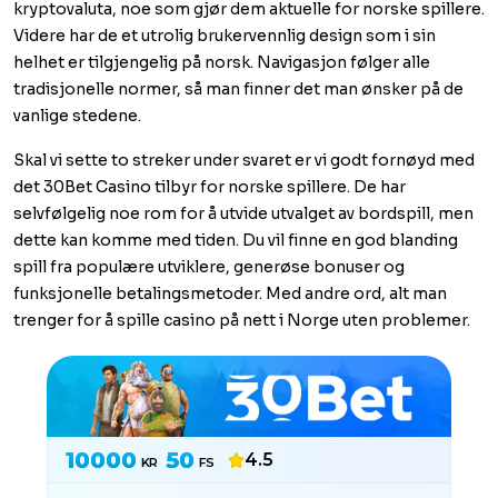
kryptovaluta, noe som gjør dem aktuelle for norske spillere.
Videre har de et utrolig brukervennlig design som i sin
helhet er tilgjengelig på norsk. Navigasjon følger alle
tradisjonelle normer, så man finner det man ønsker på de
vanlige stedene.
Skal vi sette to streker under svaret er vi godt fornøyd med
det 30Bet Casino tilbyr for norske spillere. De har
selvfølgelig noe rom for å utvide utvalget av bordspill, men
dette kan komme med tiden. Du vil finne en god blanding
spill fra populære utviklere, generøse bonuser og
funksjonelle betalingsmetoder. Med andre ord, alt man
trenger for å spille casino på nett i Norge uten problemer.
10000
50
4.5
kr
fs