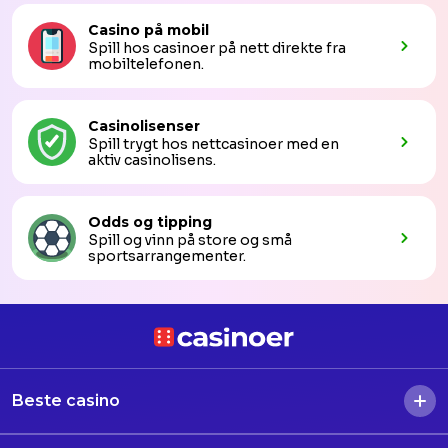
Casino på mobil
Spill hos casinoer på nett direkte fra
mobiltelefonen.
Casinolisenser
Spill trygt hos nettcasinoer med en
aktiv casinolisens.
Odds og tipping
Spill og vinn på store og små
sportsarrangementer.
Beste casino