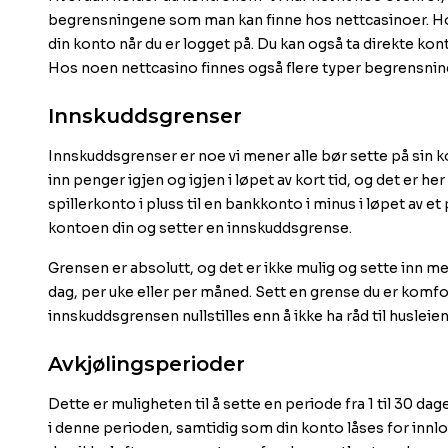
begrensningene som man kan finne hos nettcasinoer. Hos
din konto når du er logget på. Du kan også ta direkte kon
Hos noen nettcasino finnes også flere typer begrensning
Innskuddsgrenser
Innskuddsgrenser er noe vi mener alle bør sette på sin ko
inn penger igjen og igjen i løpet av kort tid, og det er
spillerkonto i pluss til en bankkonto i minus i løpet av et
kontoen din og setter en innskuddsgrense.
Grensen er absolutt, og det er ikke mulig og sette inn 
dag, per uke eller per måned. Sett en grense du er komfo
innskuddsgrensen nullstilles enn å ikke ha råd til husleien
Avkjølingsperioder
Dette er muligheten til å sette en periode fra 1 til 30 
i denne perioden, samtidig som din konto låses for innl