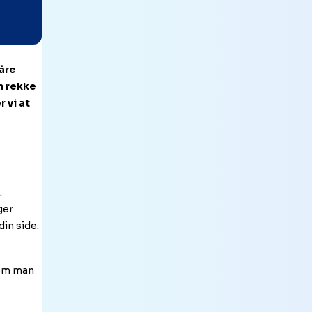
våre
n rekke
 vi at
.
ger
din side.
 om man