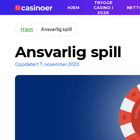
TRYGGE
HJEM
CASINO I
NETT
2026
Hjem
Ansvarlig spill
Ansvarlig spill
Oppdatert
7. november 2023