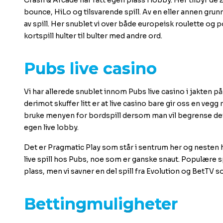
Crash & Arcade har fått egen plass i lobby. Her tilbyr de 2
bounce, HiLo og tilsvarende spill. Av en eller annen gru
av spill. Her snublet vi over både europeisk roulette og po
kortspill hulter til bulter med andre ord.
Pubs live casino
Vi har allerede snublet innom Pubs live casino i jakten på 
derimot skuffer litt er at live casino bare gir oss en vegg
bruke menyen for bordspill dersom man vil begrense det.
egen live lobby.
Det er Pragmatic Play som står i sentrum her og nesten hel
live spill hos Pubs, noe som er ganske snaut. Populære 
plass, men vi savner en del spill fra Evolution og BetTV 
Bettingmuligheter