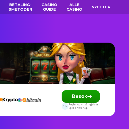
BETALING­
CASINO
ALLE
NYHETER
SMETODER
GUIDE
CASINO
Besøk
Regler og vilkår gjelder.
Spill ansvarlig.