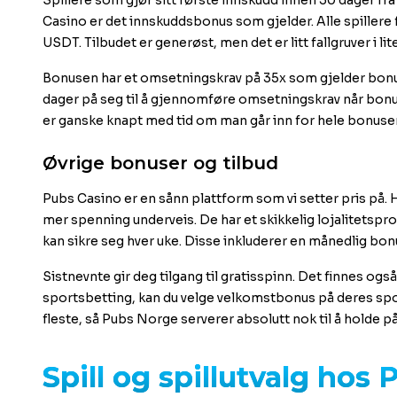
Spillere som gjør sitt første innskudd innen 30 dager f
Casino er det innskuddsbonus som gjelder. Alle spiller
USDT. Tilbudet er generøst, men det er litt fallgruver i li
Bonusen har et omsetningskrav på 35x som gjelder bonus
dager på seg til å gjennomføre omsetningskrav når bonu
er ganske knapt med tid om man går inn for hele bonuse
Øvrige bonuser og tilbud
Pubs Casino er en sånn plattform som vi setter pris på.
mer spenning underveis. De har et skikkelig lojalitetsp
kan sikre seg hver uke. Disse inkluderer en månedlig b
Sistnevnte gir deg tilgang til gratisspinn. Det finnes ogs
sportsbetting, kan du velge velkomstbonus på deres spor
fleste, så Pubs Norge serverer absolutt nok til å holde 
Spill og spillutvalg hos 