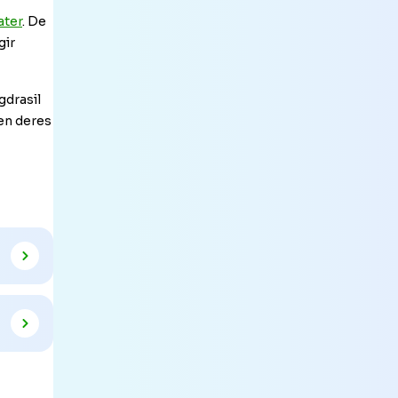
ater
. De
gir
gdrasil
en deres