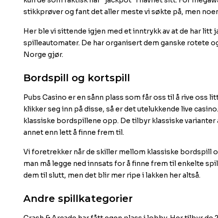
kun de som faktisk har “jackpot” i navnet sitt. For megawa
stikkprøver og fant det aller meste vi søkte på, men no
Her ble vi sittende igjen med et inntrykk av at de har li
spilleautomater. De har organisert dem ganske rotete og 
Norge gjør.
Bordspill og kortspill
Pubs Casino er en sånn plass som får oss til å rive oss l
klikker seg inn på disse, så er det utelukkende live casi
klassiske bordspillene opp. De tilbyr klassiske varianter
annet enn lett å finne frem til.
Vi foretrekker når de skiller mellom klassiske bordspill 
man må legge ned innsats for å finne frem til enkelte spill, 
dem til slutt, men det blir mer ripe i lakken her altså.
Andre spillkategorier