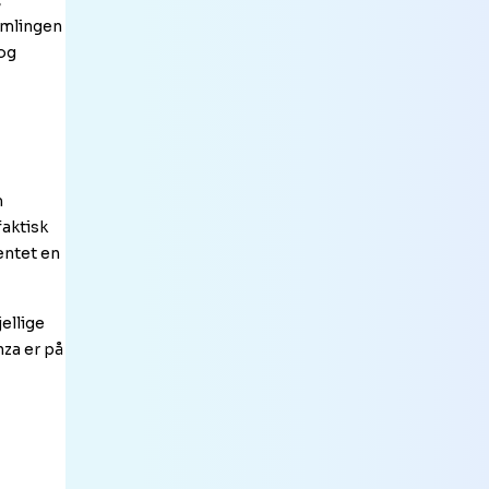
,
samlingen
 og
m
faktisk
entet en
jellige
nza er på