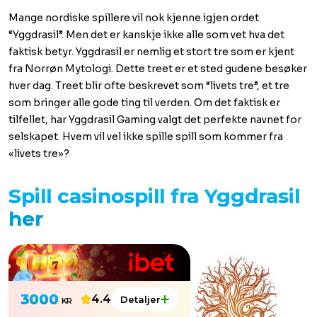
Mange nordiske spillere vil nok kjenne igjen ordet
“Yggdrasil”. Men det er kanskje ikke alle som vet hva det
faktisk betyr. Yggdrasil er nemlig et stort tre som er kjent
fra Norrøn Mytologi. Dette treet er et sted gudene besøker
hver dag. Treet blir ofte beskrevet som “livets tre”, et tre
som bringer alle gode ting til verden. Om det faktisk er
tilfellet, har Yggdrasil Gaming valgt det perfekte navnet for
selskapet. Hvem vil vel ikke spille spill som kommer fra
«livets tre»?
Spill casinospill fra Yggdrasil
her
3000
4.4
kr
Detaljer