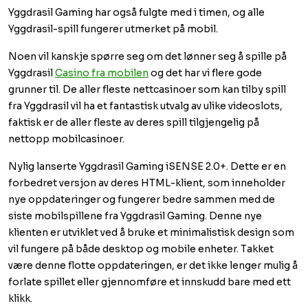
Yggdrasil Gaming har også fulgte med i timen, og alle
Yggdrasil-spill fungerer utmerket på mobil.
Noen vil kanskje spørre seg om det lønner seg å spille på
Yggdrasil
Casino fra mobilen
og det har vi flere gode
grunner til. De aller fleste nettcasinoer som kan tilby spill
fra Yggdrasil vil ha et fantastisk utvalg av ulike videoslots,
faktisk er de aller fleste av deres spill tilgjengelig på
nettopp mobilcasinoer.
Nylig lanserte Yggdrasil Gaming iSENSE 2.0+. Dette er en
forbedret versjon av deres HTML-klient, som inneholder
nye oppdateringer og fungerer bedre sammen med de
siste mobilspillene fra Yggdrasil Gaming. Denne nye
klienten er utviklet ved å bruke et minimalistisk design som
vil fungere på både desktop og mobile enheter. Takket
være denne flotte oppdateringen, er det ikke lenger mulig å
forlate spillet eller gjennomføre et innskudd bare med ett
klikk.