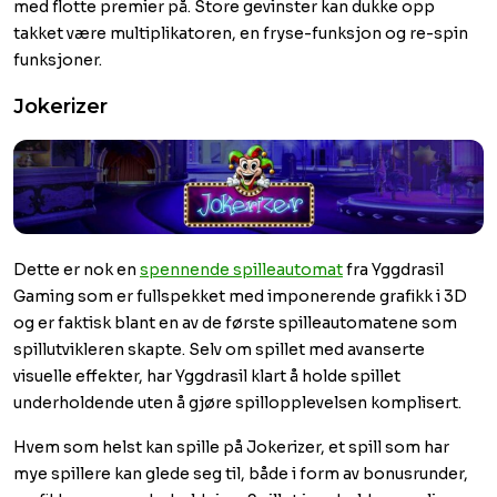
med flotte premier på. Store gevinster kan dukke opp
takket være multiplikatoren, en fryse-funksjon og re-spin
funksjoner.
Jokerizer
Dette er nok en
spennende spilleautomat
fra Yggdrasil
Gaming som er fullspekket med imponerende grafikk i 3D
og er faktisk blant en av de første spilleautomatene som
spillutvikleren skapte. Selv om spillet med avanserte
visuelle effekter, har Yggdrasil klart å holde spillet
underholdende uten å gjøre spillopplevelsen komplisert.
Hvem som helst kan spille på Jokerizer, et spill som har
mye spillere kan glede seg til, både i form av bonusrunder,