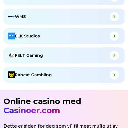
WMS
ELK Studios
FELT Gaming
Rabcat Gambling
Online casino med
Casinoer.com
Dette er siden for deg som vil få mest mulig ut av