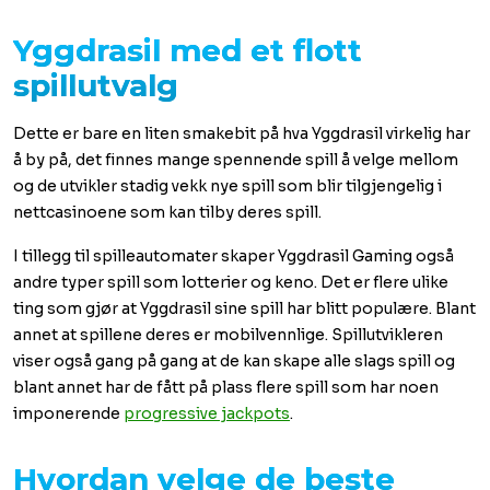
Yggdrasil med et flott
spillutvalg
Dette er bare en liten smakebit på hva Yggdrasil virkelig har
å by på, det finnes mange spennende spill å velge mellom
og de utvikler stadig vekk nye spill som blir tilgjengelig i
nettcasinoene som kan tilby deres spill.
I tillegg til spilleautomater skaper Yggdrasil Gaming også
andre typer spill som lotterier og keno. Det er flere ulike
ting som gjør at Yggdrasil sine spill har blitt populære. Blant
annet at spillene deres er mobilvennlige. Spillutvikleren
viser også gang på gang at de kan skape alle slags spill og
blant annet har de fått på plass flere spill som har noen
imponerende
progressive jackpots
.
Hvordan velge de beste