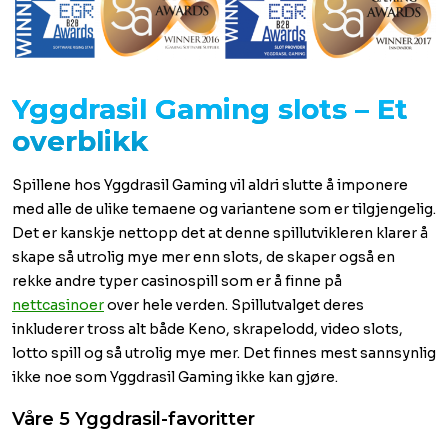
Yggdrasil Gaming slots – Et
overblikk
Spillene hos Yggdrasil Gaming vil aldri slutte å imponere
med alle de ulike temaene og variantene som er tilgjengelig.
Det er kanskje nettopp det at denne spillutvikleren klarer å
skape så utrolig mye mer enn slots, de skaper også en
rekke andre typer casinospill som er å finne på
nettcasinoer
over hele verden. Spillutvalget deres
inkluderer tross alt både Keno, skrapelodd, video slots,
lotto spill og så utrolig mye mer. Det finnes mest sannsynlig
ikke noe som Yggdrasil Gaming ikke kan gjøre.
Våre 5 Yggdrasil-favoritter