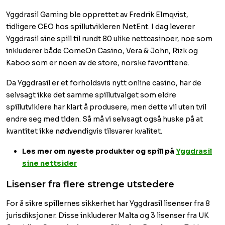
Yggdrasil Gaming ble opprettet av Fredrik Elmqvist,
tidligere CEO hos spillutvikleren NetEnt. I dag leverer
Yggdrasil sine spill til rundt 80 ulike nettcasinoer, noe som
inkluderer både ComeOn Casino, Vera & John, Rizk og
Kaboo som er noen av de store, norske favorittene.
Da Yggdrasil er et forholdsvis nytt online casino, har de
selvsagt ikke det samme spillutvalget som eldre
spillutviklere har klart å produsere, men dette vil uten tvil
endre seg med tiden. Så må vi selvsagt også huske på at
kvantitet ikke nødvendigvis tilsvarer kvalitet.
Les mer om nyeste produkter og spill på
Yggdrasil
sine nettsider
Lisenser fra flere strenge utstedere
For å sikre spillernes sikkerhet har Yggdrasil lisenser fra 8
jurisdiksjoner. Disse inkluderer Malta og 3 lisenser fra UK