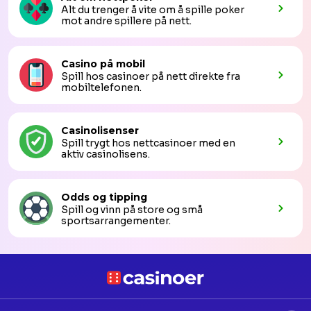
Alt du trenger å vite om å spille poker
mot andre spillere på nett.
Casino på mobil
Spill hos casinoer på nett direkte fra
mobiltelefonen.
Casinolisenser
Spill trygt hos nettcasinoer med en
aktiv casinolisens.
Odds og tipping
Spill og vinn på store og små
sportsarrangementer.