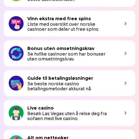
Vinn ekstra med free spins
Liste med oversikt over norske
casinoer som deler ut free spins.
Bonus uten omsetningskrav
Se hvilke casinoer som har bonuser
uten omsetningskrav.
Guide til betalingsløsninger
Se beste norske casino
betalingsmetoder akkurat nå.
Live casino
Besøk Las Vegas uten å reise deg fra
sofaen med live casino.
Alt om nettpoker