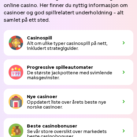
online casino. Her finner du nyttig informasjon om
casinoer og god spillrelatert underholdning - alt
samlet på ett sted.
Casinospill
Alt om ulike typer casinospill på nett,
inkludert strategiguider.
Progressive spilleautomater
De største jackpottene med svimlende
maksgevinster.
Nye casinoer
Oppdatert liste over årets beste nye
norske casinoer.
Beste casinobonuser
Se vår store oversikt over markedets
beste casinobonuser.