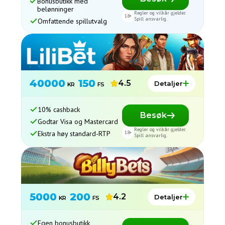
Bonusbutikk med
belønninger
Regler og vilkår gjelder.
Spill ansvarlig.
Omfattende spillutvalg
40000
150
4.5
kr
fs
Detaljer
10% cashback
Besøk
Godtar Visa og Mastercard
Regler og vilkår gjelder.
Ekstra høy standard-RTP
Spill ansvarlig.
5000
200
4.2
kr
fs
Detaljer
Egen bonusbutikk