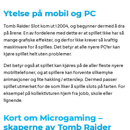
Ytelse på mobil og PC
Tomb Raider Slot kom ut i 2004, og begynner dermed å dra
på årene. En av fordelene med dette er at spillet ikke har så
mange grafiske effekter, og derfor ikke krever så kraftig
maskinvare for å spilles. Det betyr at alle nyere PC’er kan
kjøre spillet helt uten problemer.
Det betyr også at spillet kan kjøres på de aller fleste nyere
mobiltelefoner, og at spillere kan forvente silkemyke
animasjoner og lite hakking / etterslep. Dermed passer
spillet utmerket for de som liker å spille slots på farten. For
eksempel på kollektivturen hjem fra jobb, skole eller
lignende.
Kort om Microgaming –
skaperne av Tomb Raider