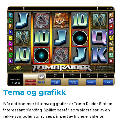
Tema og grafikk
Når det kommer til tema og grafikk er Tomb Raider Slot en
interessant blanding. Spillet består, som slots flest, av en
rekke symboler som vises på hvert av hjulene. Enkelte