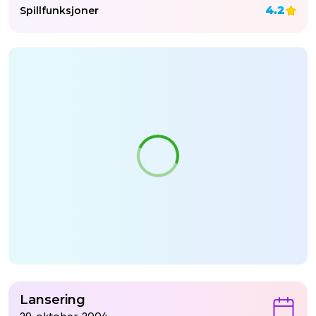
4.2
Spillfunksjoner
Lansering