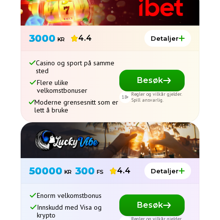
3000
4.4
kr
Detaljer
Casino og sport på samme
sted
Besøk
Flere ulike
velkomstbonuser
Regler og vilkår gjelder.
Spill ansvarlig.
Moderne grensesnitt som er
lett å bruke
50000
300
4.4
kr
fs
Detaljer
Enorm velkomstbonus
Besøk
Innskudd med Visa og
krypto
Regler og vilkår gjelder.