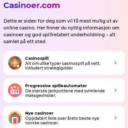
Casinoer.com
Dette er siden for deg som vil få mest mulig ut av
online casino. Her finner du nyttig informasjon om
casinoer og god spillrelatert underholdning - alt
samlet på ett sted.
Casinospill
Alt om ulike typer casinospill på nett,
inkludert strategiguider.
Progressive spilleautomater
De største jackpottene med svimlende
maksgevinster.
Nye casinoer
Oppdatert liste over årets beste nye
norske casinoer.