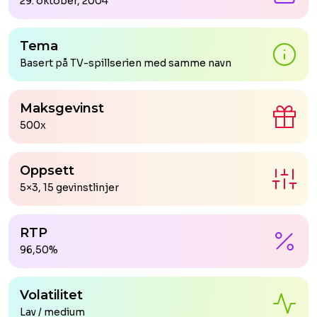
29. oktober, 2004
Tema
Basert på TV-spillserien med samme navn
Maksgevinst
500x
Oppsett
5×3, 15 gevinstlinjer
RTP
96,50%
Volatilitet
Lav / medium