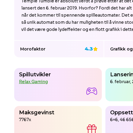
Temple Tumble er absolutt verdt å prøve etter at det e
lansert den 6. februar 2019. Hvorfor? Fordi det har a
når det kommer til spennende spilleautomater. Det e
så unik automat som du har muligheten til å vinne stort
vil det være gode lydeffekter og en flott grafikk i dette
4.3
Morofaktor
Grafikk og
Spillutvikler
Lanseri
Relax Gaming
6. februar,
Maksgevinst
Oppsett
7767x
6×6, 46 656