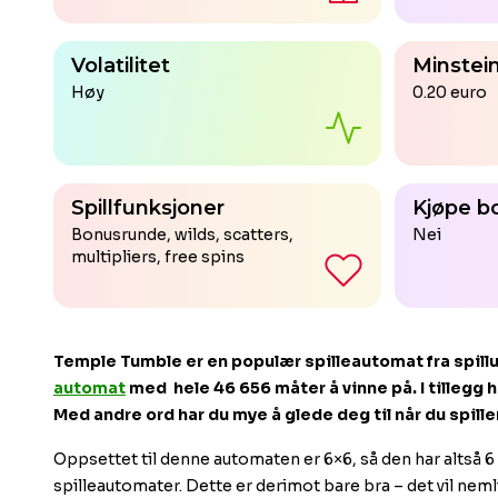
Volatilitet
Minstei
Høy
0.20 euro
Spillfunksjoner
Kjøpe b
Bonusrunde, wilds, scatters,
Nei
multipliers, free spins
Temple Tumble er en populær spilleautomat fra spill
automat
med hele 46 656 måter å vinne på. I tillegg h
Med andre ord har du mye å glede deg til når du spil
Oppsettet til denne automaten er 6×6, så den har altså 6 r
spilleautomater. Dette er derimot bare bra – det vil nemli