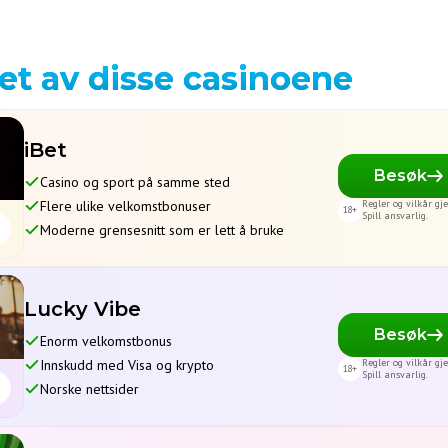
et av disse casinoene
iBet
Besøk
Casino og sport på samme sted
Flere ulike velkomstbonuser
Regler og vilkår gje
Spill ansvarlig.
Moderne grensesnitt som er lett å bruke
Lucky Vibe
Besøk
Enorm velkomstbonus
Innskudd med Visa og krypto
Regler og vilkår gje
Spill ansvarlig.
Norske nettsider