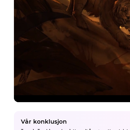
Vår konklusjon