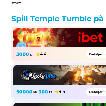
stort!
Spill Temple Tumble på 
3000
4.4
kr
Detaljer
50000
300
4.4
kr
fs
Detaljer