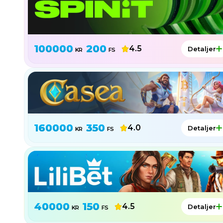
100000
200
4.5
kr
fs
Detaljer
160000
350
4.0
kr
fs
Detaljer
40000
150
4.5
kr
fs
Detaljer