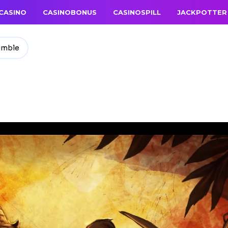
CASINO
CASINOBONUS
CASINOSPILL
JACKPOTTER
umble