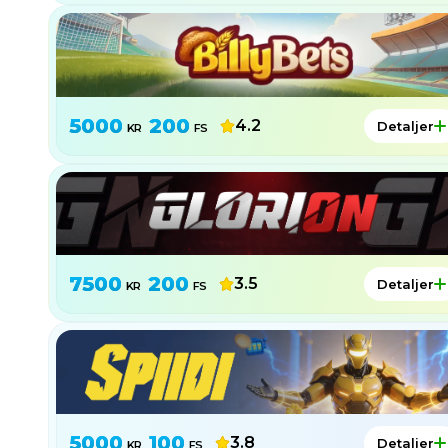
5000
200
4.2
kr
fs
Detaljer
7500
200
3.5
kr
fs
Detaljer
5000
100
3.8
kr
fs
Detaljer