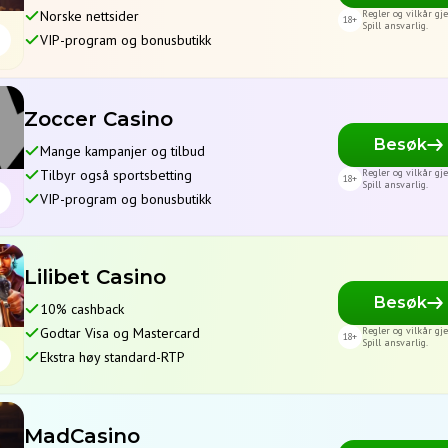
Norske nettsider
Regler og vilkår gje
Spill ansvarlig.
VIP-program og bonusbutikk
Zoccer Casino
Besøk
Mange kampanjer og tilbud
Tilbyr også sportsbetting
Regler og vilkår gje
Spill ansvarlig.
VIP-program og bonusbutikk
Lilibet Casino
Besøk
10% cashback
Godtar Visa og Mastercard
Regler og vilkår gje
Spill ansvarlig.
Ekstra høy standard-RTP
MadCasino