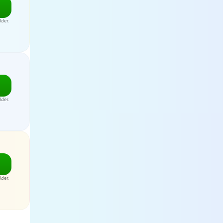
lder.
lder.
lder.