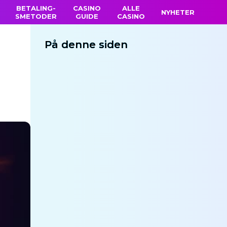
BETALING­
CASINO
ALLE
NYHETER
SMETODER
GUIDE
CASINO
På denne siden