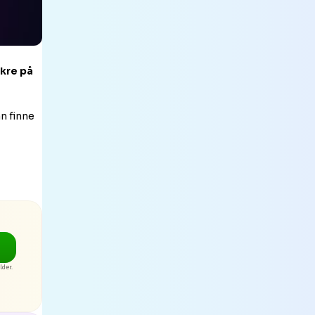
ikre på
an finne
lder.