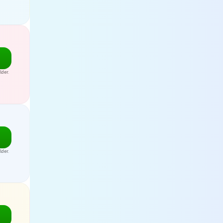
lder.
lder.