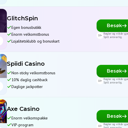
GlitchSpin
Besøk
Egen bonusbutikk
Enorm velkomstbonus
Regler og vilkår gje
Spill ansvarlig.
Lojalitetsklubb og bonuskart
Spiidi Casino
Besøk
Non-sticky velkomstbonus
10% daglig cashback
Regler og vilkår gje
Spill ansvarlig.
Daglige jackpotter
Axe Casino
Besøk
Enorm velkomspakke
VIP-program
Regler og vilkår gje
Spill ansvarlig.