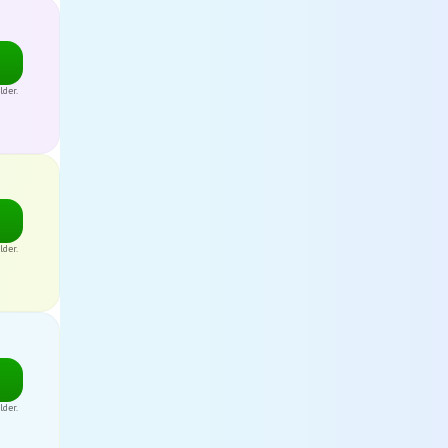
lder.
lder.
lder.