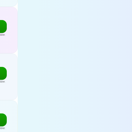
lder.
lder.
lder.