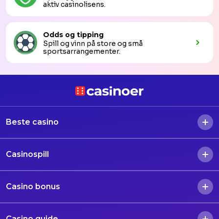
aktiv casinolisens.
Odds og tipping
Spill og vinn på store og små
sportsarrangementer.
Beste casino
Casinospill
Casino bonus
Casino guide