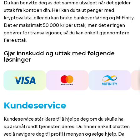
Du kan benytte deg av det samme utvalget når det gjelder
uttak fra kontoen din. Her kan du ta ut penger med
kryptovaluta, eller du kan bruke bankoverføring og MiFinity.
Det er maksimalt 50 000 kr per uttak, men det er ingen
gebyrer for transaksjoner, så du kan enkelt gjennomføre
flere uttak.
Gjør innskudd og uttak med følgende
løsninger
Kundeservice
Kundeservice står klare til å hjelpe deg om du skulle ha
spørsmål rundt tjenesten deres. Du finner enkelt chatten
ved å navigere deg til profil i menyen og velge hjelp. Da