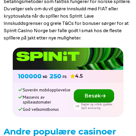
betalingsmetoder som faktisk fungerer for norske spillere.
Du velger selv om du vil gjøre innskudd med FIAT eller
kryptovaluta når du spiller hos Spinit. Lave
innskuddsgrenser og greie T&Cs for bonuser sørger for at
Spinit Casino Norge bør falle godt i smak hos de fleste
spillere på jakt etter nye muligheter.
100000
250
4.5
kr
fs
Suverén mobilopplevelse
Besøk
Massevis av
spilleautomater
Regler og vilkår gjelder.
Spill ansvarlig.
God velkomstbonus
Andre populære casinoer