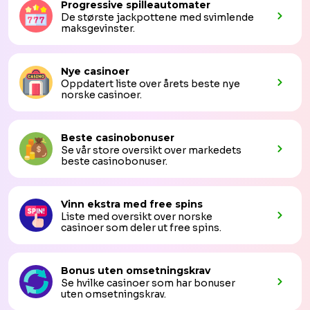
Progressive spilleautomater
De største jackpottene med svimlende
maksgevinster.
Nye casinoer
Oppdatert liste over årets beste nye
norske casinoer.
Beste casinobonuser
Se vår store oversikt over markedets
beste casinobonuser.
Vinn ekstra med free spins
Liste med oversikt over norske
casinoer som deler ut free spins.
Bonus uten omsetningskrav
Se hvilke casinoer som har bonuser
uten omsetningskrav.