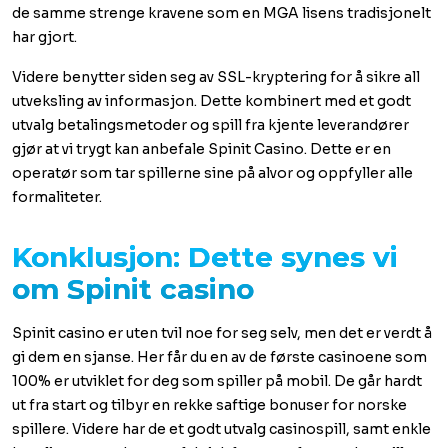
de samme strenge kravene som en MGA lisens tradisjonelt
har gjort.
Videre benytter siden seg av SSL-kryptering for å sikre all
utveksling av informasjon. Dette kombinert med et godt
utvalg betalingsmetoder og spill fra kjente leverandører
gjør at vi trygt kan anbefale Spinit Casino. Dette er en
operatør som tar spillerne sine på alvor og oppfyller alle
formaliteter.
Konklusjon: Dette synes vi
om Spinit casino
Spinit casino er uten tvil noe for seg selv, men det er verdt å
gi dem en sjanse. Her får du en av de første casinoene som
100% er utviklet for deg som spiller på mobil. De går hardt
ut fra start og tilbyr en rekke saftige bonuser for norske
spillere. Videre har de et godt utvalg casinospill, samt enkle