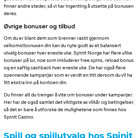
finner andre steder, så vi har ingenting å utsette på bonusen
deres.
Øvrige bonuser og tilbud
Om du er blant dem som brenner raskt gjennom
velkomstbonusen din kan du nyte godt av et balansert
utvalg bonuser hver eneste uke. Spinit Norge har flere ulike
bonuser på lur, noe som inkluderer free spins, reload bonus
og en saftig cashback hver eneste uke. De har også flere
spennende kampanjer som er verdt en titt dersom du vil ha
litt ekstra inn på kontoen din.
Du finner alt du trenger å vite om bonuser under kampanjer.
Her har de også samlet det viktigste av vilkår og betingelser,
så det er bare å utforske de mulighetene som finnes hos
Spinit Casino.
Spill og spillutvalg hos Spinit