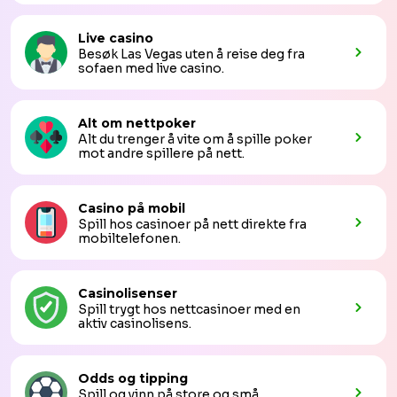
Live casino
Besøk Las Vegas uten å reise deg fra
sofaen med live casino.
Alt om nettpoker
Alt du trenger å vite om å spille poker
mot andre spillere på nett.
Casino på mobil
Spill hos casinoer på nett direkte fra
mobiltelefonen.
Casinolisenser
Spill trygt hos nettcasinoer med en
aktiv casinolisens.
Odds og tipping
Spill og vinn på store og små