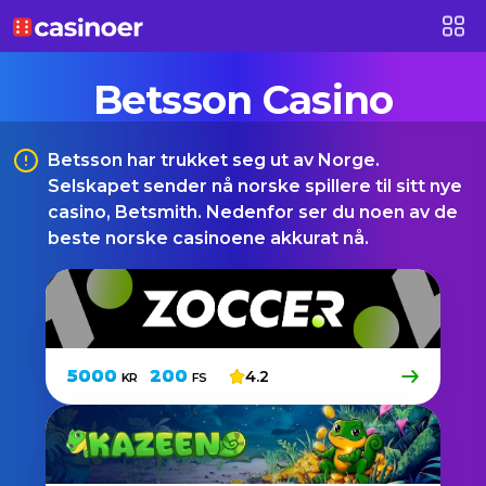
Betsson Casino
Betsson har trukket seg ut av Norge.
Selskapet sender nå norske spillere til sitt nye
casino, Betsmith. Nedenfor ser du noen av de
beste norske casinoene akkurat nå.
5000
kr
200
fs
4.2