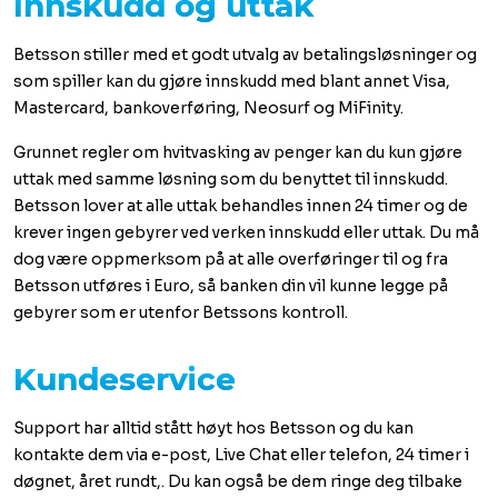
Innskudd og uttak
Betsson stiller med et godt utvalg av betalingsløsninger og
som spiller kan du gjøre innskudd med blant annet Visa,
Mastercard, bankoverføring, Neosurf og MiFinity.
Grunnet regler om hvitvasking av penger kan du kun gjøre
uttak med samme løsning som du benyttet til innskudd.
Betsson lover at alle uttak behandles innen 24 timer og de
krever ingen gebyrer ved verken innskudd eller uttak. Du må
dog være oppmerksom på at alle overføringer til og fra
Betsson utføres i Euro, så banken din vil kunne legge på
gebyrer som er utenfor Betssons kontroll.
Kundeservice
Support har alltid stått høyt hos Betsson og du kan
kontakte dem via e-post, Live Chat eller telefon, 24 timer i
døgnet, året rundt,. Du kan også be dem ringe deg tilbake