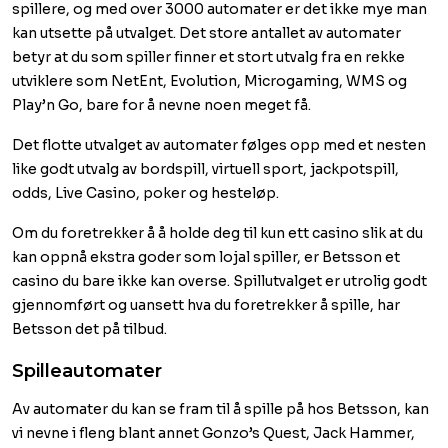
spillere, og med over 3000 automater er det ikke mye man
kan utsette på utvalget. Det store antallet av automater
betyr at du som spiller finner et stort utvalg fra en rekke
utviklere som NetEnt, Evolution, Microgaming, WMS og
Play’n Go, bare for å nevne noen meget få.
Det flotte utvalget av automater følges opp med et nesten
like godt utvalg av bordspill, virtuell sport, jackpotspill,
odds, Live Casino, poker og hesteløp.
Om du foretrekker å å holde deg til kun ett casino slik at du
kan oppnå ekstra goder som lojal spiller, er Betsson et
casino du bare ikke kan overse. Spillutvalget er utrolig godt
gjennomført og uansett hva du foretrekker å spille, har
Betsson det på tilbud.
Spilleautomater
Av automater du kan se fram til å spille på hos Betsson, kan
vi nevne i fleng blant annet Gonzo’s Quest, Jack Hammer,