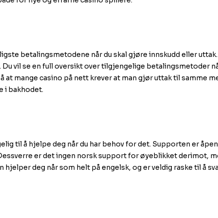
åde for nye og erfarne casino spillere.
ligste betalingsmetodene når du skal gjøre innskudd eller uttak.
. Du vil se en full oversikt over tilgjengelige betalingsmetoder n
 på at mange casino på nett krever at man gjør uttak til samme 
te i bakhodet.
gelig til å hjelpe deg når du har behov for det. Supporten er åpen
Dessverre er det ingen norsk support for øyeblikket derimot, m
n hjelper deg når som helt på engelsk, og er veldig raske til å sva