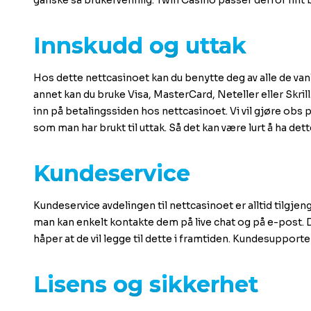
ganske så brukervennlig. Twin Casino passer derfor fint b
Innskudd og uttak
Hos dette nettcasinoet kan du benytte deg av alle de van
annet kan du bruke Visa, MasterCard, Neteller eller Skrill
inn på betalingssiden hos nettcasinoet. Vi vil gjøre obs
som man har brukt til uttak. Så det kan være lurt å ha det
Kundeservice
Kundeservice avdelingen til nettcasinoet er alltid tilgjen
man kan enkelt kontakte dem på live chat og på e-post. 
håper at de vil legge til dette i framtiden. Kundesupporte
Lisens og sikkerhet