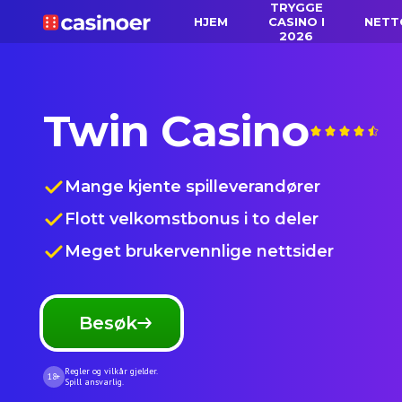
TRYGGE
HJEM
CASINO I
NETT
2026
Twin Casino
Mange kjente spilleverandører
Flott velkomstbonus i to deler
Meget brukervennlige nettsider
Besøk
Regler og vilkår gjelder.
Spill ansvarlig.