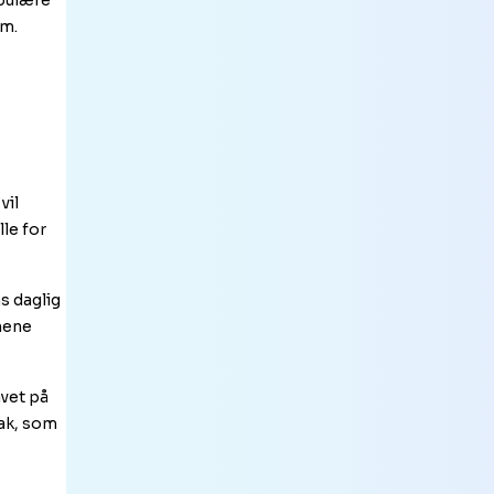
opulære
om.
vil
lle for
ns daglig
nnene
vet på
ak, som