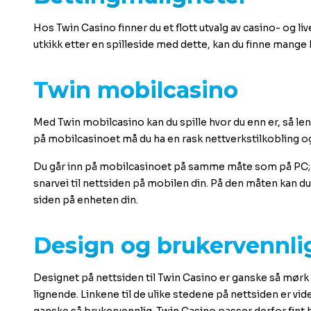
Hos Twin Casino finner du et flott utvalg av casino- og li
utkikk etter en spilleside med dette, kan du finne mange 
Twin mobilcasino
Med Twin mobilcasino kan du spille hvor du enn er, så leng
på mobilcasinoet må du ha en rask nettverkstilkobling og
Du går inn på mobilcasinoet på samme måte som på PC; ve
snarvei til nettsiden på mobilen din. På den måten kan d
siden på enheten din.
Design og brukervennli
Designet på nettsiden til Twin Casino er ganske så mørk 
lignende. Linkene til de ulike stedene på nettsiden er vid