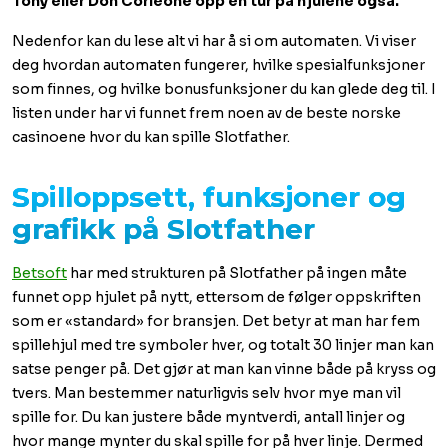
Tony eller Don Corleone opp en tur på hjulene også.
Nedenfor kan du lese alt vi har å si om automaten. Vi viser
deg hvordan automaten fungerer, hvilke spesialfunksjoner
som finnes, og hvilke bonusfunksjoner du kan glede deg til. I
listen under har vi funnet frem noen av de beste norske
casinoene hvor du kan spille Slotfather.
Spilloppsett, funksjoner og
grafikk på Slotfather
Betsoft
har med strukturen på Slotfather på ingen måte
funnet opp hjulet på nytt, ettersom de følger oppskriften
som er «standard» for bransjen. Det betyr at man har fem
spillehjul med tre symboler hver, og totalt 30 linjer man kan
satse penger på. Det gjør at man kan vinne både på kryss og
tvers. Man bestemmer naturligvis selv hvor mye man vil
spille for. Du kan justere både myntverdi, antall linjer og
hvor mange mynter du skal spille for på hver linje. Dermed