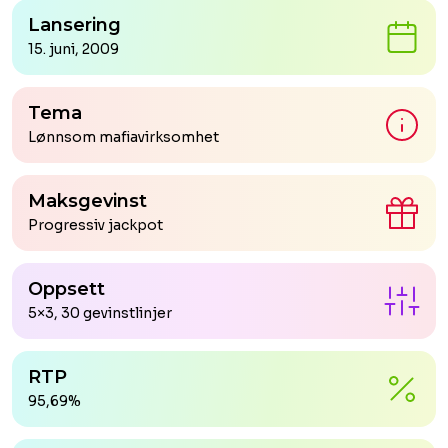
Lansering
15. juni, 2009
Tema
Lønnsom mafiavirksomhet
Maksgevinst
Progressiv jackpot
Oppsett
5×3, 30 gevinstlinjer
RTP
95,69%