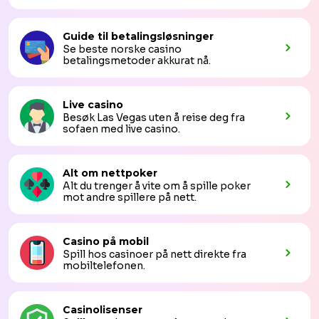
Guide til betalingsløsninger
Se beste norske casino
betalingsmetoder akkurat nå.
Live casino
Besøk Las Vegas uten å reise deg fra
sofaen med live casino.
Alt om nettpoker
Alt du trenger å vite om å spille poker
mot andre spillere på nett.
Casino på mobil
Spill hos casinoer på nett direkte fra
mobiltelefonen.
Casinolisenser