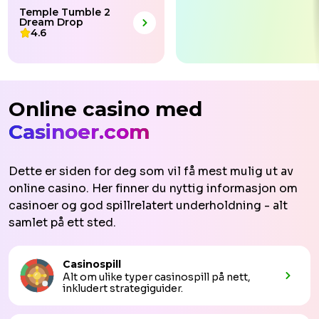
Temple Tumble 2
Dream Drop
4.6
Online casino med
Casinoer.com
Dette er siden for deg som vil få mest mulig ut av
online casino. Her finner du nyttig informasjon om
casinoer og god spillrelatert underholdning - alt
samlet på ett sted.
Casinospill
Alt om ulike typer casinospill på nett,
inkludert strategiguider.