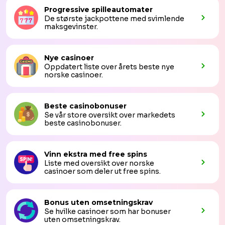
Progressive spilleautomater
De største jackpottene med svimlende
maksgevinster.
Nye casinoer
Oppdatert liste over årets beste nye
norske casinoer.
Beste casinobonuser
Se vår store oversikt over markedets
beste casinobonuser.
Vinn ekstra med free spins
Liste med oversikt over norske
casinoer som deler ut free spins.
Bonus uten omsetningskrav
Se hvilke casinoer som har bonuser
uten omsetningskrav.