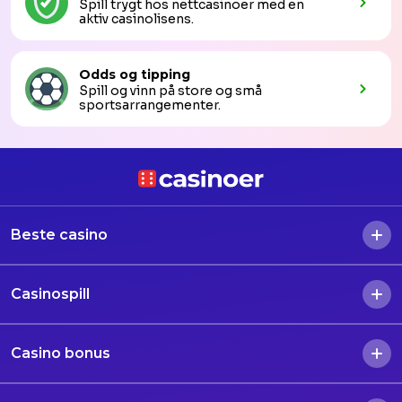
Spill trygt hos nettcasinoer med en
aktiv casinolisens.
Odds og tipping
Spill og vinn på store og små
sportsarrangementer.
Beste casino
Casinospill
Casino bonus