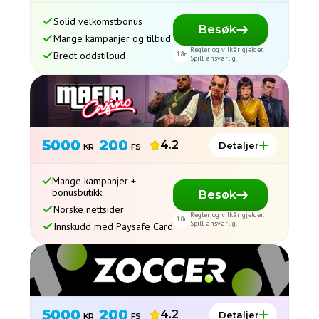
Solid velkomstbonus
Besøk
Mange kampanjer og tilbud
Regler og vilkår gjelder.
Bredt oddstilbud
Spill ansvarlig.
5000
200
4.2
kr
fs
Detaljer
Mange kampanjer +
bonusbutikk
Besøk
Norske nettsider
Regler og vilkår gjelder.
Spill ansvarlig.
Innskudd med Paysafe Card
5000
200
4.2
kr
fs
Detaljer