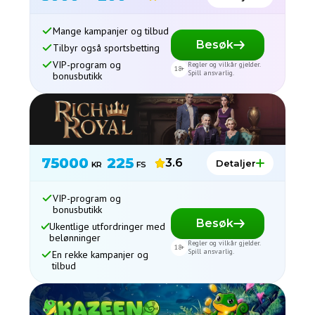
Mange kampanjer og tilbud
Besøk
Tilbyr også sportsbetting
VIP-program og
Regler og vilkår gjelder.
Spill ansvarlig.
bonusbutikk
75000
225
3.6
kr
fs
Detaljer
VIP-program og
bonusbutikk
Besøk
Ukentlige utfordringer med
belønninger
Regler og vilkår gjelder.
Spill ansvarlig.
En rekke kampanjer og
tilbud