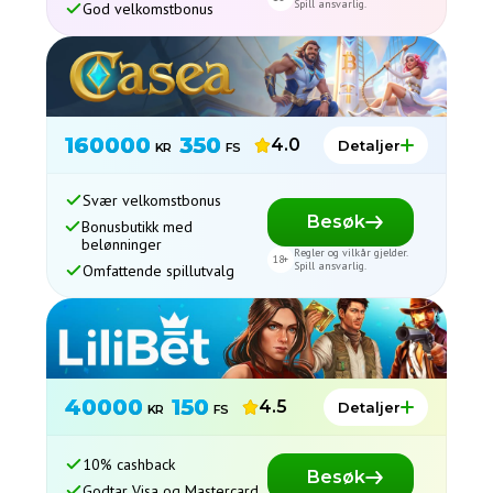
Spill ansvarlig.
God velkomstbonus
160000
350
4.0
kr
fs
Detaljer
Svær velkomstbonus
Besøk
Bonusbutikk med
belønninger
Regler og vilkår gjelder.
Spill ansvarlig.
Omfattende spillutvalg
40000
150
4.5
kr
fs
Detaljer
10% cashback
Besøk
Godtar Visa og Mastercard