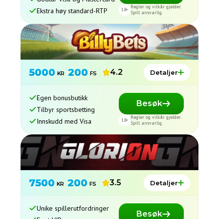
Regler og vilkår gjelder.
Ekstra høy standard-RTP
Spill ansvarlig.
5000
200
4.2
kr
fs
Detaljer
Egen bonusbutikk
Besøk
Tilbyr sportsbetting
Regler og vilkår gjelder.
Innskudd med Visa
Spill ansvarlig.
7500
200
3.5
kr
fs
Detaljer
Unike spillerutfordringer
Besøk