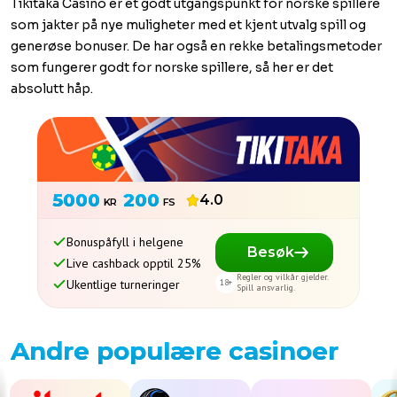
Tikitaka Casino er et godt utgangspunkt for norske spillere
som jakter på nye muligheter med et kjent utvalg spill og
generøse bonuser. De har også en rekke betalingsmetoder
som fungerer godt for norske spillere, så her er det
absolutt håp.
5000
200
4.0
kr
fs
Bonuspåfyll i helgene
Besøk
Live cashback opptil 25%
Regler og vilkår gjelder.
Ukentlige turneringer
Spill ansvarlig.
Andre populære casinoer