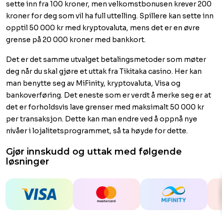
sette inn fra 100 kroner, men velkomstbonusen krever 200
kroner for deg som vil ha full uttelling. Spillere kan sette inn
opptil 50 000 kr med kryptovaluta, mens det er en øvre
grense på 20 000 kroner med bankkort.
Det er det samme utvalget betalingsmetoder som møter
deg når du skal gjøre et uttak fra Tikitaka casino. Her kan
man benytte seg av MiFinity, kryptovaluta, Visa og
bankoverføring. Det eneste som er verdt å merke seg er at
det er forholdsvis lave grenser med maksimalt 50 000 kr
per transaksjon. Dette kan man endre ved å oppnå nye
nivåer i lojalitetsprogrammet, så ta høyde for dette.
Gjør innskudd og uttak med følgende
løsninger