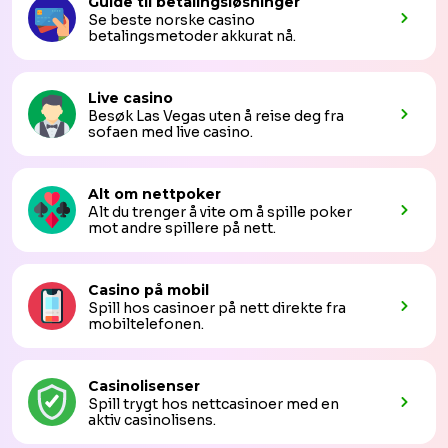
Guide til betalingsløsninger
Se beste norske casino
betalingsmetoder akkurat nå.
Live casino
Besøk Las Vegas uten å reise deg fra
sofaen med live casino.
Alt om nettpoker
Alt du trenger å vite om å spille poker
mot andre spillere på nett.
Casino på mobil
Spill hos casinoer på nett direkte fra
mobiltelefonen.
Casinolisenser
Spill trygt hos nettcasinoer med en
aktiv casinolisens.