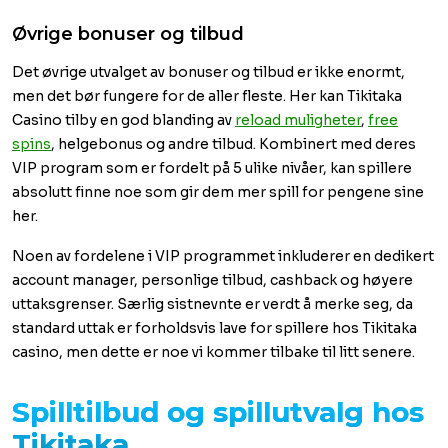
Øvrige bonuser og tilbud
Det øvrige utvalget av bonuser og tilbud er ikke enormt,
men det bør fungere for de aller fleste. Her kan Tikitaka
Casino tilby en god blanding av
reload muligheter
,
free
spins
, helgebonus og andre tilbud. Kombinert med deres
VIP program som er fordelt på 5 ulike nivåer, kan spillere
absolutt finne noe som gir dem mer spill for pengene sine
her.
Noen av fordelene i VIP programmet inkluderer en dedikert
account manager, personlige tilbud, cashback og høyere
uttaksgrenser. Særlig sistnevnte er verdt å merke seg, da
standard uttak er forholdsvis lave for spillere hos Tikitaka
casino, men dette er noe vi kommer tilbake til litt senere.
Spilltilbud og spillutvalg hos
Tikitaka