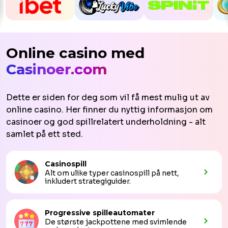
Online casino med
Casinoer.com
Dette er siden for deg som vil få mest mulig ut av
online casino. Her finner du nyttig informasjon om
casinoer og god spillrelatert underholdning - alt
samlet på ett sted.
Casinospill
Alt om ulike typer casinospill på nett,
inkludert strategiguider.
Progressive spilleautomater
De største jackpottene med svimlende