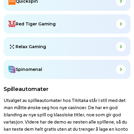
Quickspin
Red Tiger Gaming
Relax Gaming
Spinomenal
Spilleautomater
Utvalget av spilleautomater hos Tikitaka står i stil med det
man måtte ønske seg hos nye casinoer. De har en god
blanding av nye spill og klassiske titler, noe som gir god
variasjon. Videre har de demo av nesten alle spillene, så du
kan teste dem helt gratis uten at du trenger å lage en konto