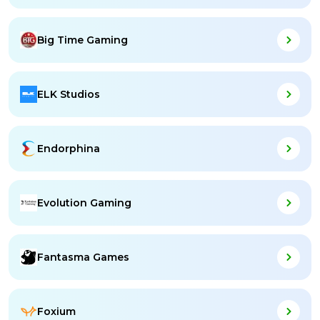
Big Time Gaming
ELK Studios
Endorphina
Evolution Gaming
Fantasma Games
Foxium