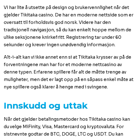
Vi har lite å utsette på design og brukervennlighet når det
gjelder Tikitaka casino. De har en moderne nettside som er
oversatt til forholdsvis god norsk. Videre har den
tradisjonell navigasjon, så du kan enkelt hoppe mellom de
ulike seksjonene knirkefritt. Registrering tar under 60
sekunder og krever ingen unødvendig informasjon.
Alt-i-alt kan vi ikke annet enn si at Tikitaka krysser av på de
forventningene man har for et moderne nettcasino av
denne typen. Erfarene spillere får alt de måtte trenge av
muligheter, men det er lagt opp på en såpass enkel måte at
nye spillere også klarer å henge med i svingene.
Innskudd og uttak
Når det gjelder betalingsmetoder hos Tikitaka casino kan
du velge MiFinity, Visa, Mastercard og kryptovaluta. For
sistnevnte godtar de BTC, DOGE, LTC og USDT. Du kan