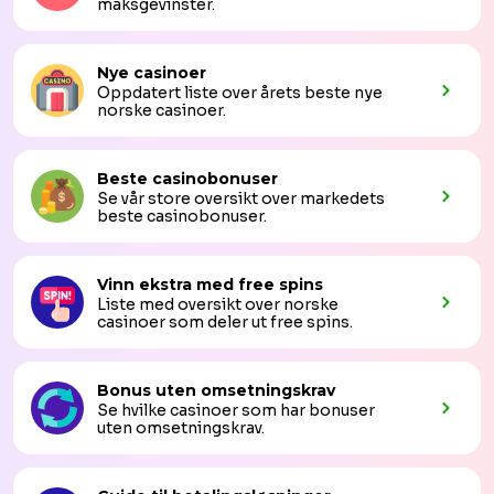
maksgevinster.
Nye casinoer
Oppdatert liste over årets beste nye
norske casinoer.
Beste casinobonuser
Se vår store oversikt over markedets
beste casinobonuser.
Vinn ekstra med free spins
Liste med oversikt over norske
casinoer som deler ut free spins.
Bonus uten omsetningskrav
Se hvilke casinoer som har bonuser
uten omsetningskrav.