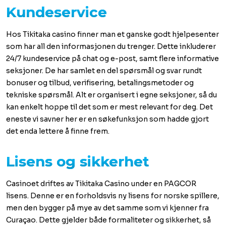
Kundeservice
Hos Tikitaka casino finner man et ganske godt hjelpesenter
som har all den informasjonen du trenger. Dette inkluderer
24/7 kundeservice på chat og e-post, samt flere informative
seksjoner. De har samlet en del spørsmål og svar rundt
bonuser og tilbud, verifisering, betalingsmetoder og
tekniske spørsmål. Alt er organisert i egne seksjoner, så du
kan enkelt hoppe til det som er mest relevant for deg. Det
eneste vi savner her er en søkefunksjon som hadde gjort
det enda lettere å finne frem.
Lisens og sikkerhet
Casinoet driftes av Tikitaka Casino under en PAGCOR
lisens. Denne er en forholdsvis ny lisens for norske spillere,
men den bygger på mye av det samme som vi kjenner fra
Curaçao. Dette gjelder både formaliteter og sikkerhet, så