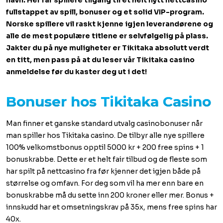
navn. Her får spillere tilgang til et helt nytt nettcasino
fullstappet av spill, bonuser og et solid VIP-program.
Norske spillere vil raskt kjenne igjen leverandørene og
alle de mest populære titlene er selvfølgelig på plass.
Jakter du på nye muligheter er Tikitaka absolutt verdt
en titt, men pass på at du leser vår Tikitaka casino
anmeldelse før du kaster deg ut i det!
Bonuser hos Tikitaka Casino
Man finner et ganske standard utvalg casinobonuser når
man spiller hos Tikitaka casino. De tilbyr alle nye spillere
100% velkomstbonus opptil 5000 kr + 200 free spins + 1
bonuskrabbe. Dette er et helt fair tilbud og de fleste som
har spilt på nettcasino fra før kjenner det igjen både på
størrelse og omfavn. For deg som vil ha mer enn bare en
bonuskrabbe må du sette inn 200 kroner eller mer. Bonus +
innskudd har et omsetningskrav på 35x, mens free spins har
40x.