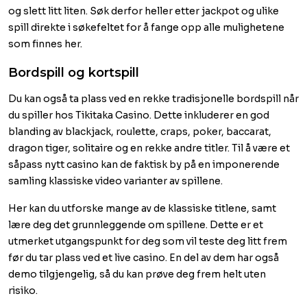
og slett litt liten. Søk derfor heller etter jackpot og ulike
spill direkte i søkefeltet for å fange opp alle mulighetene
som finnes her.
Bordspill og kortspill
Du kan også ta plass ved en rekke tradisjonelle bordspill når
du spiller hos Tikitaka Casino. Dette inkluderer en god
blanding av blackjack, roulette, craps, poker, baccarat,
dragon tiger, solitaire og en rekke andre titler. Til å være et
såpass nytt casino kan de faktisk by på en imponerende
samling klassiske video varianter av spillene.
Her kan du utforske mange av de klassiske titlene, samt
lære deg det grunnleggende om spillene. Dette er et
utmerket utgangspunkt for deg som vil teste deg litt frem
før du tar plass ved et live casino. En del av dem har også
demo tilgjengelig, så du kan prøve deg frem helt uten
risiko.