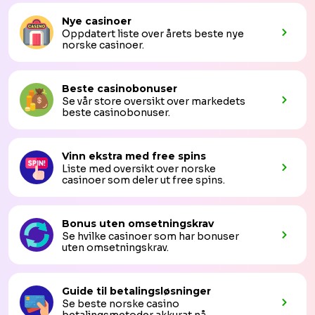
Nye casinoer
Oppdatert liste over årets beste nye
norske casinoer.
Beste casinobonuser
Se vår store oversikt over markedets
beste casinobonuser.
Vinn ekstra med free spins
Liste med oversikt over norske
casinoer som deler ut free spins.
Bonus uten omsetningskrav
Se hvilke casinoer som har bonuser
uten omsetningskrav.
Guide til betalingsløsninger
Se beste norske casino