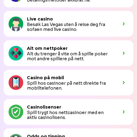
betalingsmetoder akkurat nå.
Live casino
Besøk Las Vegas uten å reise deg fra
sofaen med live casino.
Alt om nettpoker
Alt du trenger å vite om å spille poker
mot andre spillere på nett.
Casino på mobil
Spill hos casinoer på nett direkte fra
mobiltelefonen.
Casinolisenser
Spill trygt hos nettcasinoer med en
aktiv casinolisens.
Odds og tipping