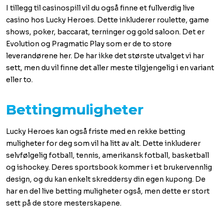
I tillegg til casinospill vil du også finne et fullverdig live
casino hos Lucky Heroes. Dette inkluderer roulette, game
shows, poker, baccarat, terninger og gold saloon. Det er
Evolution og Pragmatic Play som er de to store
leverandørene her. De har ikke det største utvalget vi har
sett, men du vil finne det aller meste tilgjengelig i en variant
eller to.
Bettingmuligheter
Lucky Heroes kan også friste med en rekke betting
muligheter for deg som vil ha litt av alt. Dette inkluderer
selvfølgelig fotball, tennis, amerikansk fotball, basketball
og ishockey. Deres sportsbook kommer i et brukervennlig
design, og du kan enkelt skreddersy din egen kupong. De
har en del live betting muligheter også, men dette er stort
sett på de store mesterskapene.