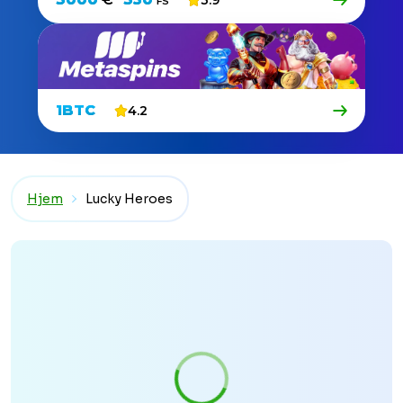
3.9
1BTC
4.2
Hjem
Lucky Heroes