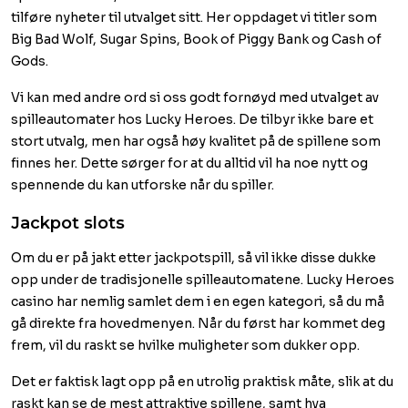
tilføre nyheter til utvalget sitt. Her oppdaget vi titler som
Big Bad Wolf, Sugar Spins, Book of Piggy Bank og Cash of
Gods.
Vi kan med andre ord si oss godt fornøyd med utvalget av
spilleautomater hos Lucky Heroes. De tilbyr ikke bare et
stort utvalg, men har også høy kvalitet på de spillene som
finnes her. Dette sørger for at du alltid vil ha noe nytt og
spennende du kan utforske når du spiller.
Jackpot slots
Om du er på jakt etter jackpotspill, så vil ikke disse dukke
opp under de tradisjonelle spilleautomatene. Lucky Heroes
casino har nemlig samlet dem i en egen kategori, så du må
gå direkte fra hovedmenyen. Når du først har kommet deg
frem, vil du raskt se hvilke muligheter som dukker opp.
Det er faktisk lagt opp på en utrolig praktisk måte, slik at du
raskt kan se de mest attraktive spillene, samt hva