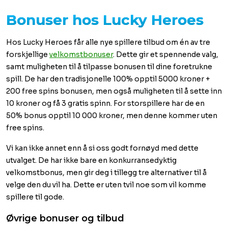
Bonuser hos Lucky Heroes
Hos Lucky Heroes får alle nye spillere tilbud om én av tre
forskjellige
velkomstbonuser
. Dette gir et spennende valg,
samt muligheten til å tilpasse bonusen til dine foretrukne
spill. De har den tradisjonelle 100% opptil 5000 kroner +
200 free spins bonusen, men også muligheten til å sette inn
10 kroner og få 3 gratis spinn. For storspillere har de en
50% bonus opptil 10 000 kroner, men denne kommer uten
free spins.
Vi kan ikke annet enn å si oss godt fornøyd med dette
utvalget. De har ikke bare en konkurransedyktig
velkomstbonus, men gir deg i tillegg tre alternativer til å
velge den du vil ha. Dette er uten tvil noe som vil komme
spillere til gode.
Øvrige bonuser og tilbud