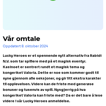
Vår omtale
Oppdatert
8. oktober 2024
Lucky Heroes er et spennende nytt alternativ fra Rabidi
N.V. som tar spillere med på et magisk eventyr.
Kasinoet er sentrert rundt et magisk tema og
kongeriket Valoria. Dette er noe som kommer godt til
syne gjennom alle seksjoner, og gir litt ekstra karakter
til opplevelsen. Videre kan de friste med generøse
bonuser og tusenvis av spill. Nysgjerrig på hva
kongeriket Valoria kan friste med? Da er det bare å lese
videre i vår Lucky Heroes anmeldelse.