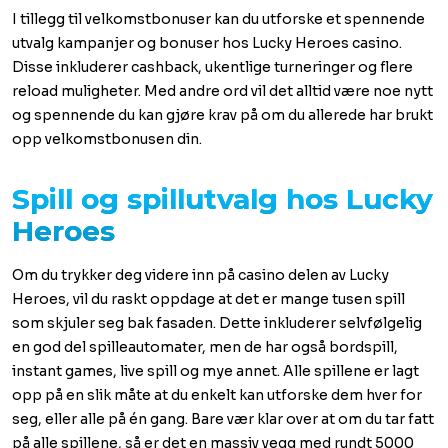
I tillegg til velkomstbonuser kan du utforske et spennende
utvalg kampanjer og bonuser hos Lucky Heroes casino.
Disse inkluderer cashback, ukentlige turneringer og flere
reload muligheter. Med andre ord vil det alltid være noe nytt
og spennende du kan gjøre krav på om du allerede har brukt
opp velkomstbonusen din.
Spill og spillutvalg hos Lucky
Heroes
Om du trykker deg videre inn på casino delen av Lucky
Heroes, vil du raskt oppdage at det er mange tusen spill
som skjuler seg bak fasaden. Dette inkluderer selvfølgelig
en god del spilleautomater, men de har også bordspill,
instant games, live spill og mye annet. Alle spillene er lagt
opp på en slik måte at du enkelt kan utforske dem hver for
seg, eller alle på én gang. Bare vær klar over at om du tar fatt
på alle spillene, så er det en massiv vegg med rundt 5000