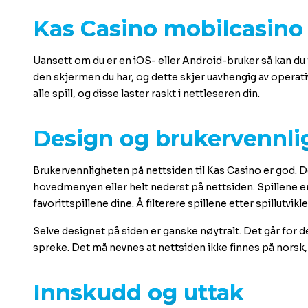
Kas Casino mobilcasino
Uansett om du er en iOS- eller Android-bruker så kan du fi
den skjermen du har, og dette skjer uavhengig av operativsy
alle spill, og disse laster raskt i nettleseren din.
Design og brukervennli
Brukervennligheten på nettsiden til Kas Casino er god. Det
hovedmenyen eller helt nederst på nettsiden. Spillene er 
favorittspillene dine. Å filterere spillene etter spillutvikl
Selve designet på siden er ganske nøytralt. Det går for de
spreke. Det må nevnes at nettsiden ikke finnes på norsk,
Innskudd og uttak