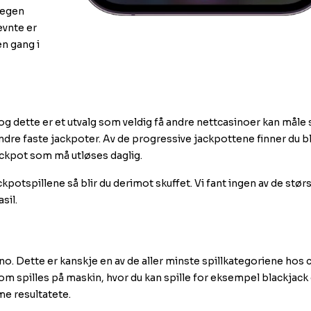
 egen
evnte er
n gang i
, og dette er et utvalg som veldig få andre nettcasinoer kan måle
ndre faste jackpoter. Av de progressive jackpottene finner du b
ackpot som må utløses daglig.
kpotspillene så blir du derimot skuffet. Vi fant ingen av de stør
sil.
ino. Dette er kanskje en av de aller minste spillkategoriene hos 
som spilles på maskin, hvor du kan spille for eksempel blackjack
me resultatete.