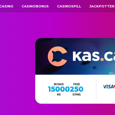
CASINO
CASINOBONUS
CASINOSPILL
JACKPOTTER
bonus
free
15000
250
kr
spins