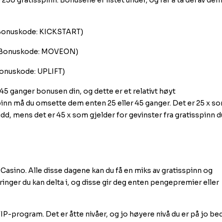
 250 gratisspinn. Bonusene er listet under, og får å ta del av de
 (Bonuskode: KICKSTART)
n (Bonuskode: MOVEON)
Bonuskode: UPLIFT)
anger bonusen din, og dette er et relativt høyt
spinn må du omsette dem enten 25 eller 45 ganger. Det er 25 x s
dd, mens det er 45 x som gjelder for gevinster fra gratisspinn d
Casino. Alle disse dagene kan du få en miks av gratisspinn og
eringer du kan delta i, og disse gir deg enten pengepremier eller
IP-program. Det er åtte nivåer, og jo høyere nivå du er på jo be