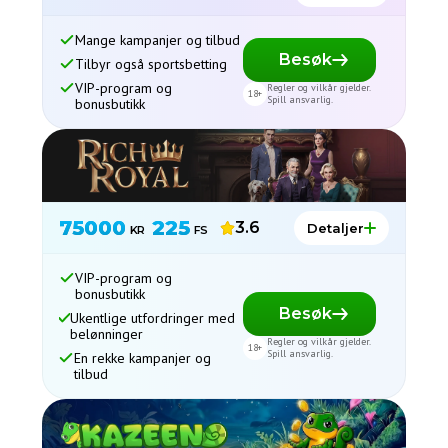
Mange kampanjer og tilbud
Besøk
Tilbyr også sportsbetting
VIP-program og
Regler og vilkår gjelder.
Spill ansvarlig.
bonusbutikk
75000
225
3.6
kr
fs
Detaljer
VIP-program og
bonusbutikk
Besøk
Ukentlige utfordringer med
belønninger
Regler og vilkår gjelder.
Spill ansvarlig.
En rekke kampanjer og
tilbud