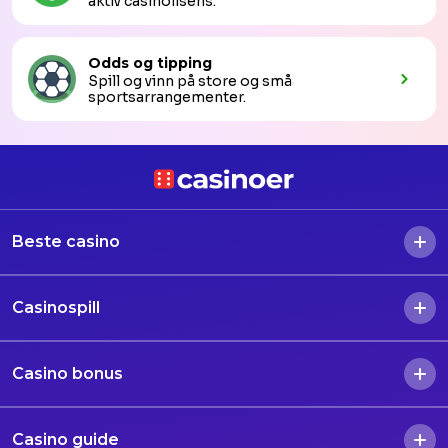
aktiv casinolisens.
Odds og tipping
Spill og vinn på store og små
sportsarrangementer.
Beste casino
Casinospill
Casino bonus
Casino guide