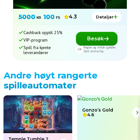
5000
100
4.3
kr
fs
Detaljer
Cashback opptil 25%
Besøk
VIP-program
Spill fra kjente
Regler og vilkår gjelder.
Spill ansvarlig.
leverandører
Andre høyt rangerte
spilleautomater
Gonzo’s Gold
4.6
Temple Tumble 2