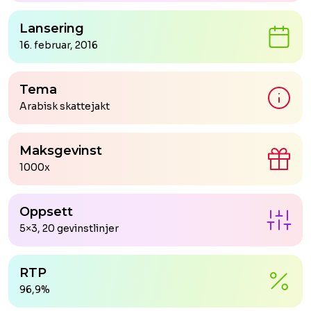
Lansering
16. februar, 2016
Tema
Arabisk skattejakt
Maksgevinst
1000x
Oppsett
5×3, 20 gevinstlinjer
RTP
96,9%