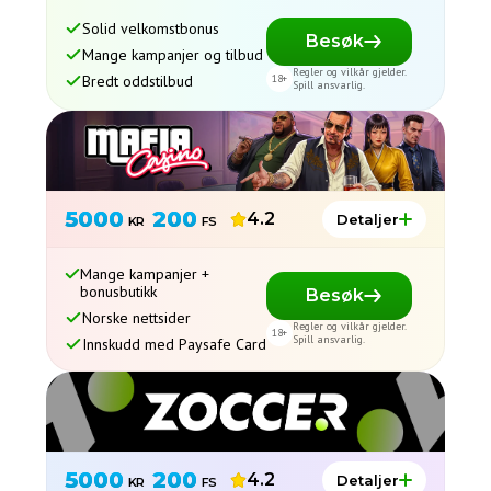
Solid velkomstbonus
Besøk
Mange kampanjer og tilbud
Regler og vilkår gjelder.
Bredt oddstilbud
Spill ansvarlig.
5000
200
4.2
kr
fs
Detaljer
Mange kampanjer +
bonusbutikk
Besøk
Norske nettsider
Regler og vilkår gjelder.
Spill ansvarlig.
Innskudd med Paysafe Card
5000
200
4.2
kr
fs
Detaljer