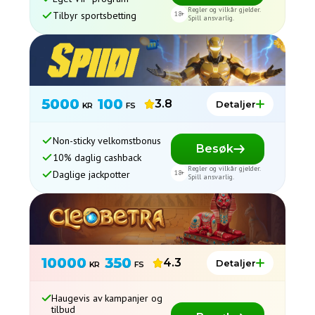
Regler og vilkår gjelder.
Tilbyr sportsbetting
Spill ansvarlig.
5000
100
3.8
kr
fs
Detaljer
Non-sticky velkomstbonus
Besøk
10% daglig cashback
Regler og vilkår gjelder.
Daglige jackpotter
Spill ansvarlig.
10000
350
4.3
kr
fs
Detaljer
Haugevis av kampanjer og
tilbud