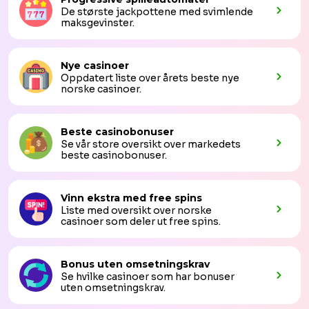
De største jackpottene med svimlende
maksgevinster.
Nye casinoer
Oppdatert liste over årets beste nye
norske casinoer.
Beste casinobonuser
Se vår store oversikt over markedets
beste casinobonuser.
Vinn ekstra med free spins
Liste med oversikt over norske
casinoer som deler ut free spins.
Bonus uten omsetningskrav
Se hvilke casinoer som har bonuser
uten omsetningskrav.