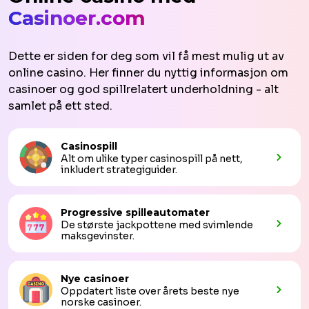
Casinoer.com
Dette er siden for deg som vil få mest mulig ut av
online casino. Her finner du nyttig informasjon om
casinoer og god spillrelatert underholdning - alt
samlet på ett sted.
Casinospill
Alt om ulike typer casinospill på nett,
inkludert strategiguider.
Progressive spilleautomater
De største jackpottene med svimlende
maksgevinster.
Nye casinoer
Oppdatert liste over årets beste nye
norske casinoer.