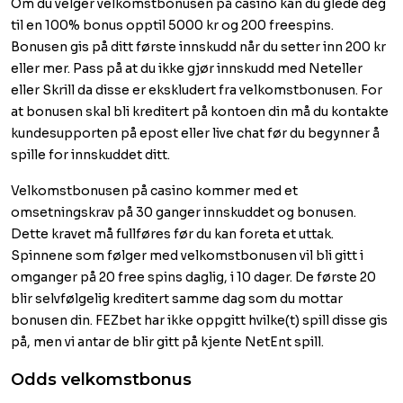
Om du velger velkomstbonusen på casino kan du glede deg
til en 100% bonus opptil 5000 kr og 200 freespins.
Bonusen gis på ditt første innskudd når du setter inn 200 kr
eller mer. Pass på at du ikke gjør innskudd med Neteller
eller Skrill da disse er ekskludert fra velkomstbonusen. For
at bonusen skal bli kreditert på kontoen din må du kontakte
kundesupporten på epost eller live chat før du begynner å
spille for innskuddet ditt.
Velkomstbonusen på casino kommer med et
omsetningskrav på 30 ganger innskuddet og bonusen.
Dette kravet må fullføres før du kan foreta et uttak.
Spinnene som følger med velkomstbonusen vil bli gitt i
omganger på 20 free spins daglig, i 10 dager. De første 20
blir selvfølgelig kreditert samme dag som du mottar
bonusen din. FEZbet har ikke oppgitt hvilke(t) spill disse gis
på, men vi antar de blir gitt på kjente NetEnt spill.
Odds velkomstbonus