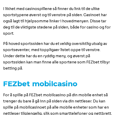
I likhet med casinospillene så finner du link til de ulike
sportstypene øverst og til venstre på siden. Casinoet har
også lagt til hjelpsomme linker i hovedmenyen. Disse tar
deg til de viktigste stedene på siden, både for casino og for
sport.
På hoved sportssiden har du et veldig oversiktlig utvalg av
sportseventer, med toppligaer listet oppe til venstre.
Under dette har du en ryddig meny, og øverst på
sportssiden kan man finne alle sportene som FEZbet tilbyr
betting på.
FEZbet mobilcasino
For å spille på FEZbet mobilcasino på din mobile enhet så
trenger du bare å gå inn på siden via din nettleser. Du kan
spille på mobilcasinoet på alle mobile enheter som har en
nettleser tilgjengelig, slik som smarttelefoner og nettbrett.