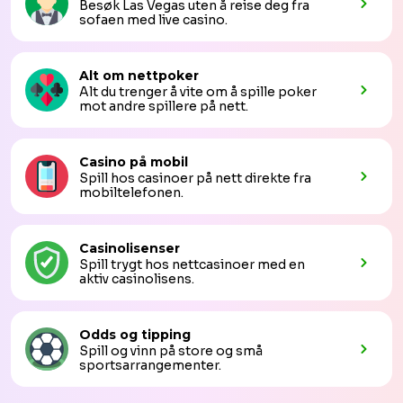
Besøk Las Vegas uten å reise deg fra
sofaen med live casino.
Alt om nettpoker
Alt du trenger å vite om å spille poker
mot andre spillere på nett.
Casino på mobil
Spill hos casinoer på nett direkte fra
mobiltelefonen.
Casinolisenser
Spill trygt hos nettcasinoer med en
aktiv casinolisens.
Odds og tipping
Spill og vinn på store og små
sportsarrangementer.