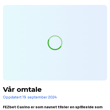
Vår omtale
Oppdatert
19. september 2024
FEZbet Casino er som navnet tilsier en spilleside som