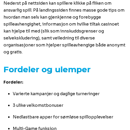
Nederst på nettsiden kan spillere klikke på fliken om
ansvarlig spill. På landingssiden finnes masse gode tips om
hvordan man selv kan gjenkjenne og forebygge
spilleavhengighet, informasjon om hvilke tiltak casinoet
kan hjelpe til med (slik som innskuddsgrenser og
selvekskludering), samt veiledning til diverse
organisasjoner som hjelper spilleavhengige både anonymt
og gratis.
Fordeler og ulemper
Fordeler:
Varierte kampanjer og daglige turneringer
3 ulike velkomstbonuser
Nedlastbare apper for sømløse spillopplevelser
Multi-Game funksjon