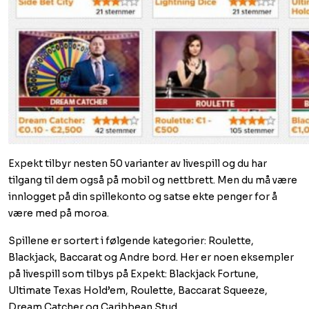
Expekt tilbyr nesten 50 varianter av livespill og du har
tilgang til dem også på mobil og nettbrett. Men du må være
innlogget på din spillekonto og satse ekte penger for å
være med på moroa.
Spillene er sortert i følgende kategorier: Roulette,
Blackjack, Baccarat og Andre bord. Her er noen eksempler
på livespill som tilbys på Expekt: Blackjack Fortune,
Ultimate Texas Hold’em, Roulette, Baccarat Squeeze,
Dream Catcher og Caribbean Stud.