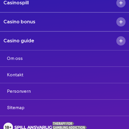
Casinospill
Casino bonus
Casino guide
Om oss
Kontakt
Personvern
Sitemap