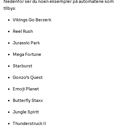
Nedenfor ser du noen eksempler på automatene som
tilbys:
Vikings Go Berzerk
Reel Rush
Jurassic Park
Mega Fortune
Starburst
Gonzo’s Quest
Emoji Planet
Butterfly Staxx
Jungle Spirit
Thunderstruck II