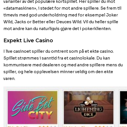
varianter av det populære kortspillet. Her spiller du mot
«datamaskinen», i stedet for mot andre spillere. Se frem til
timevis med god underholdning med for eksempel Joker
Wild, Jacks or Better eller Deuces Wild. Vil du heller spille
mot andre kan du naturligvis gjøre det i pokerklienten.
Expekt Live Casino
I live casinoet spiller du omtrent som på et ekte casino.
Spillet strømmes i sanntid fra et casinolokale. Du kan
kommunisere med dealeren og med andre spillere mens du
spiller, og hele opplevelsen minner veldig om den ekte
varen.