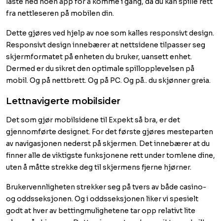
laste ned noen app for å komme i gang, da du kan spille rett
fra nettleseren på mobilen din.
Dette gjøres ved hjelp av noe som kalles responsivt design.
Responsivt design innebærer at nettsidene tilpasser seg
skjermformatet på enheten du bruker, uansett enhet.
Dermed er du sikret den optimale spillopplevelsen på
mobil. Og på nettbrett. Og på PC. Og på.. du skjønner greia.
Lettnavigerte mobilsider
Det som gjør mobilsidene til Expekt så bra, er det
gjennomførte designet. For det første gjøres mesteparten
av navigasjonen nederst på skjermen. Det innebærer at du
finner alle de viktigste funksjonene rett under tomlene dine,
uten å måtte strekke deg til skjermens fjerne hjørner.
Brukervennligheten strekker seg på tvers av både casino-
og oddsseksjonen. Og i oddsseksjonen liker vi spesielt
godt at hver av bettingmulighetene tar opp relativt lite