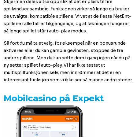
Skjermen deles altså opp slik at det er plass til fire
spillvinduer samtidig. Funksjonen virker så lenge du bruker
de utvalgte, kompatible spillene. Vi vet at de fleste NetEnt-
spillene i alle fall er tilgjengelige, og at løsningen fungerer
så lenge spillet står i auto-play modus.
Så fort du må ta et valg, for eksempel når en bonusrunde
aktiveres eller du kan gamble gevinsten, stoppes de tre
andre spillene. Men du kan sette dem i gang igjen når du på
ny setter spillet i auto-play. Vi har ikke testet ut
multispillfunksjonen selv, men innrømmer at det er en
interessant funksjon som vi ikke ser så mange andre steder.
Mobilcasino på Expekt