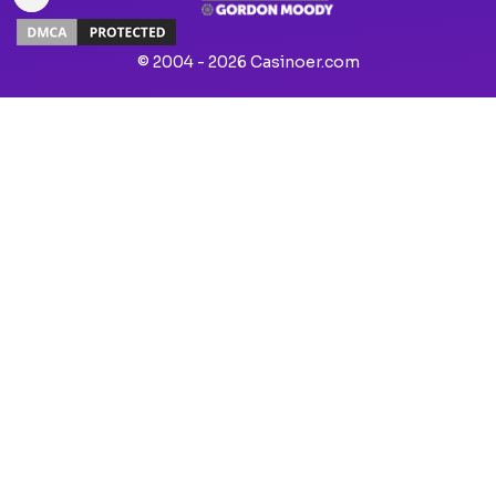
© 2004 - 2026 Casinoer.com