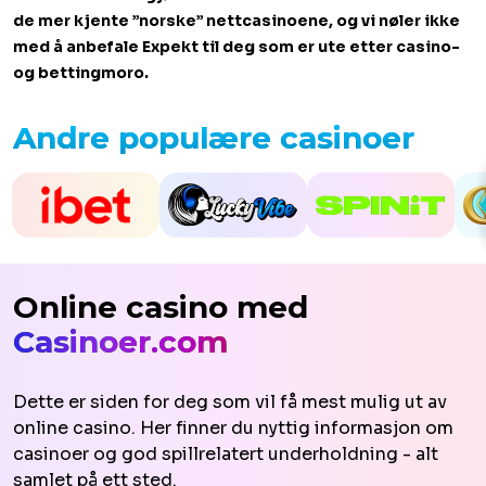
de mer kjente ”norske” nettcasinoene, og vi nøler ikke
med å anbefale Expekt til deg som er ute etter casino-
og bettingmoro.
Andre populære casinoer
Online casino med
Casinoer.com
Dette er siden for deg som vil få mest mulig ut av
online casino. Her finner du nyttig informasjon om
casinoer og god spillrelatert underholdning - alt
samlet på ett sted.