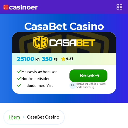
CasaBet Casino
25100
350
4.0
kr
fs
Massevis av bonuser
Besøk
Norske nettsider
Regler og vilkår gjelder.
Innskudd med Visa
Spill ansvarlig.
Hjem
CasaBet Casino