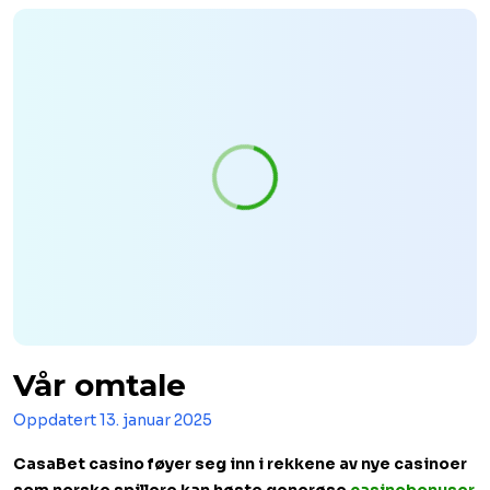
Vår omtale
Oppdatert
13. januar 2025
CasaBet casino føyer seg inn i rekkene av nye casinoer