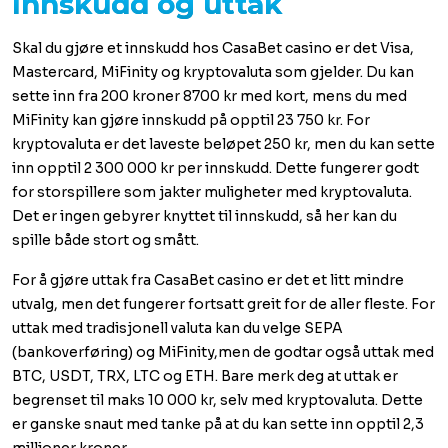
Innskudd og uttak
Skal du gjøre et innskudd hos CasaBet casino er det Visa,
Mastercard, MiFinity og kryptovaluta som gjelder. Du kan
sette inn fra 200 kroner 8700 kr med kort, mens du med
MiFinity kan gjøre innskudd på opptil 23 750 kr. For
kryptovaluta er det laveste beløpet 250 kr, men du kan sette
inn opptil 2 300 000 kr per innskudd. Dette fungerer godt
for storspillere som jakter muligheter med kryptovaluta.
Det er ingen gebyrer knyttet til innskudd, så her kan du
spille både stort og smått.
For å gjøre uttak fra CasaBet casino er det et litt mindre
utvalg, men det fungerer fortsatt greit for de aller fleste. For
uttak med tradisjonell valuta kan du velge SEPA
(bankoverføring) og MiFinity,men de godtar også uttak med
BTC, USDT, TRX, LTC og ETH. Bare merk deg at uttak er
begrenset til maks 10 000 kr, selv med kryptovaluta. Dette
er ganske snaut med tanke på at du kan sette inn opptil 2,3