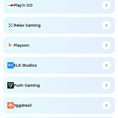
Play’n GO
Relax Gaming
Playson
ELK Studios
Push Gaming
Yggdrasil