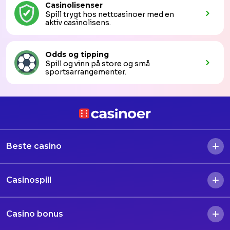
Casinolisenser
Spill trygt hos nettcasinoer med en
aktiv casinolisens.
Odds og tipping
Spill og vinn på store og små
sportsarrangementer.
Beste casino
Casinospill
Casino bonus