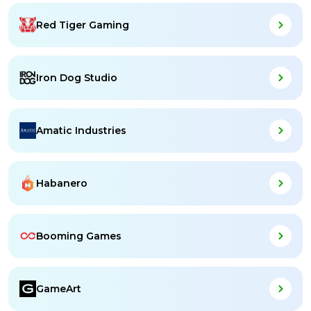
Red Tiger Gaming
Iron Dog Studio
Amatic Industries
Habanero
Booming Games
GameArt