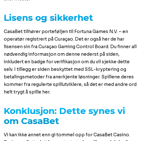
Lisens og sikkerhet
CasaBet tilhører porteføljen til Fortuna Games N.V. – en
operatør registrert på Curaçao. Det er også her de har
lisensen sin fra Curaçao Gaming Control Board. Du finner all
nødvendig informasjon om denne nederst på siden,
inkludert en badge for verifikasjon om du vil sjekke dette
selv. I tillegg er siden beskyttet med SSL-kryptering og
betalingsmetoder fra anerkjente løsninger. Spillene deres
kommer fra regulerte spillutviklere, så det er med andre ord
helt trygt å spille her.
Konklusjon: Dette synes vi
om CasaBet
Vi kan ikke annet enn gi tommel opp for CasaBet Casino.