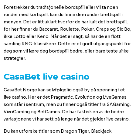
Foretrekker du tradisjonelle bordspill eller vil ta noen
runder med kortspill, kan du finne dem under brettspill i
menyen. Det er litt uklart hvorfor de har kalt det brettspill,
for her finner du Baccarat, Roulette, Poker, Craps og Sic Bo,
ikke Lotto eller Keno. Når det er sagt, så har de en flott
samling RNG-klassikere. Dette er et godt utgangspunkt for
deg som vil lære deg bordspill bedre, eller bare teste ulike
strategier.
CasaBet live casino
CasaBet Norge kan selvfølgelig også by på spenning i et
live casino. Her er det Pragmatic, Evolution og LiveGames
som står i sentrum, men du finner også titler fra SAGaming,
VivoGaming og BetGames. De har faktisk en av de bedre
variasjonene vi har sett på lenge når det gjelder live casino.
Du kan utforske titler som Dragon Tiger, Blackjack,