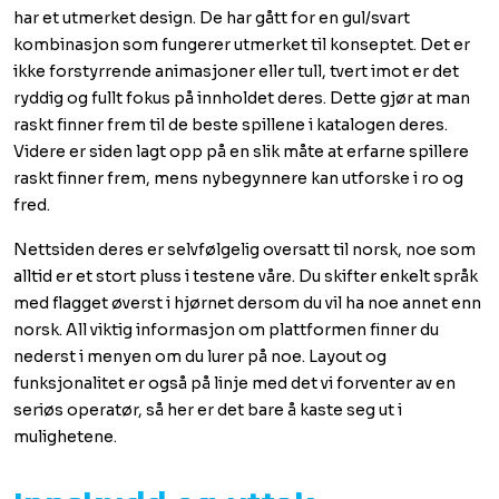
har et utmerket design. De har gått for en gul/svart
kombinasjon som fungerer utmerket til konseptet. Det er
ikke forstyrrende animasjoner eller tull, tvert imot er det
ryddig og fullt fokus på innholdet deres. Dette gjør at man
raskt finner frem til de beste spillene i katalogen deres.
Videre er siden lagt opp på en slik måte at erfarne spillere
raskt finner frem, mens nybegynnere kan utforske i ro og
fred.
Nettsiden deres er selvfølgelig oversatt til norsk, noe som
alltid er et stort pluss i testene våre. Du skifter enkelt språk
med flagget øverst i hjørnet dersom du vil ha noe annet enn
norsk. All viktig informasjon om plattformen finner du
nederst i menyen om du lurer på noe. Layout og
funksjonalitet er også på linje med det vi forventer av en
seriøs operatør, så her er det bare å kaste seg ut i
mulighetene.