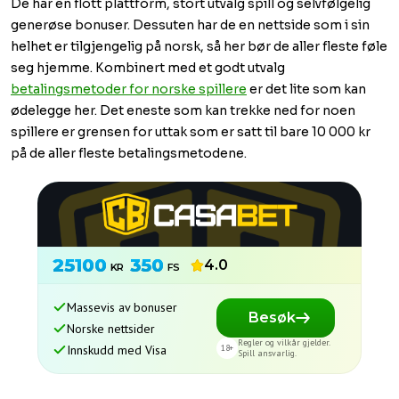
De har en flott plattform, stort utvalg spill og selvfølgelig
generøse bonuser. Dessuten har de en nettside som i sin
helhet er tilgjengelig på norsk, så her bør de aller fleste føle
seg hjemme. Kombinert med et godt utvalg
betalingsmetoder for norske spillere
er det lite som kan
ødelegge her. Det eneste som kan trekke ned for noen
spillere er grensen for uttak som er satt til bare 10 000 kr
på de aller fleste betalingsmetodene.
25100
350
4.0
kr
fs
Massevis av bonuser
Besøk
Norske nettsider
Regler og vilkår gjelder.
Innskudd med Visa
Spill ansvarlig.