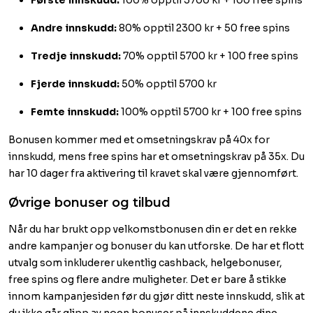
Første innskudd:
100% opptil 5700 kr + 100 free spins
Andre innskudd:
80% opptil 2300 kr + 50 free spins
Tredje innskudd:
70% opptil 5700 kr + 100 free spins
Fjerde innskudd:
50% opptil 5700 kr
Femte innskudd:
100% opptil 5700 kr + 100 free spins
Bonusen kommer med et omsetningskrav på 40x for
innskudd, mens free spins har et omsetningskrav på 35x. Du
har 10 dager fra aktivering til kravet skal være gjennomført.
Øvrige bonuser og tilbud
Når du har brukt opp velkomstbonusen din er det en rekke
andre kampanjer og bonuser du kan utforske. De har et flott
utvalg som inkluderer ukentlig cashback, helgebonuser,
free spins og flere andre muligheter. Det er bare å stikke
innom kampanjesiden før du gjør ditt neste innskudd, slik at