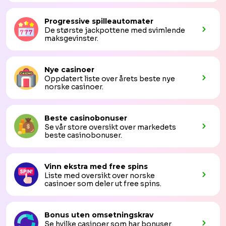
Progressive spilleautomater
De største jackpottene med svimlende
maksgevinster.
Nye casinoer
Oppdatert liste over årets beste nye
norske casinoer.
Beste casinobonuser
Se vår store oversikt over markedets
beste casinobonuser.
Vinn ekstra med free spins
Liste med oversikt over norske
casinoer som deler ut free spins.
Bonus uten omsetningskrav
Se hvilke casinoer som har bonuser