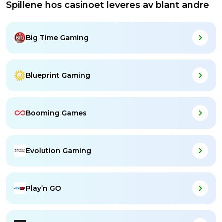
Spillene hos casinoet leveres av blant andre
Big Time Gaming
Blueprint Gaming
Booming Games
Evolution Gaming
Play’n GO