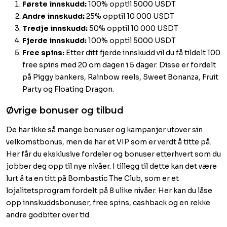
Første innskudd:
100% opptil 5000 USDT
Andre innskudd:
25% opptil 10 000 USDT
Tredje innskudd:
50% opptil 10 000 USDT
Fjerde innskudd:
100% opptil 5000 USDT
Free spins:
Etter ditt fjerde innskudd vil du få tildelt 100
free spins med 20 om dagen i 5 dager. Disse er fordelt
på Piggy bankers, Rainbow reels, Sweet Bonanza, Fruit
Party og Floating Dragon.
Øvrige bonuser og tilbud
De har ikke så mange bonuser og kampanjer utover sin
velkomstbonus, men de har et VIP som er verdt å titte på.
Her får du eksklusive fordeler og bonuser etterhvert som du
jobber deg opp til nye nivåer. I tillegg til dette kan det være
lurt å ta en titt på Bombastic The Club, som er et
lojalitetsprogram fordelt på 8 ulike nivåer. Her kan du låse
opp innskuddsbonuser, free spins, cashback og en rekke
andre godbiter over tid.