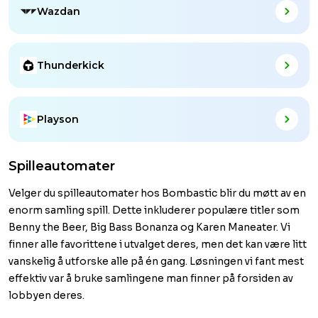
Wazdan
Thunderkick
Playson
Spilleautomater
Velger du spilleautomater hos Bombastic blir du møtt av en
enorm samling spill. Dette inkluderer populære titler som
Benny the Beer, Big Bass Bonanza og Karen Maneater. Vi
finner alle favorittene i utvalget deres, men det kan være litt
vanskelig å utforske alle på én gang. Løsningen vi fant mest
effektiv var å bruke samlingene man finner på forsiden av
lobbyen deres.