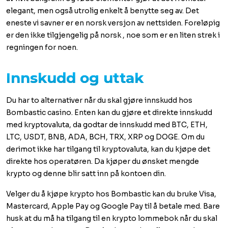
elegant, men også utrolig enkelt å benytte seg av. Det
eneste vi savner er en norsk versjon av nettsiden. Foreløpig
er den ikke tilgjengelig på norsk , noe som er en liten strek i
regningen for noen.
Innskudd og uttak
Du har to alternativer når du skal gjøre innskudd hos
Bombastic casino. Enten kan du gjøre et direkte innskudd
med kryptovaluta, da godtar de innskudd med BTC, ETH,
LTC, USDT, BNB, ADA, BCH, TRX, XRP og DOGE. Om du
derimot ikke har tilgang til kryptovaluta, kan du kjøpe det
direkte hos operatøren. Da kjøper du ønsket mengde
krypto og denne blir satt inn på kontoen din.
Velger du å kjøpe krypto hos Bombastic kan du bruke Visa,
Mastercard, Apple Pay og Google Pay til å betale med. Bare
husk at du må ha tilgang til en krypto lommebok når du skal