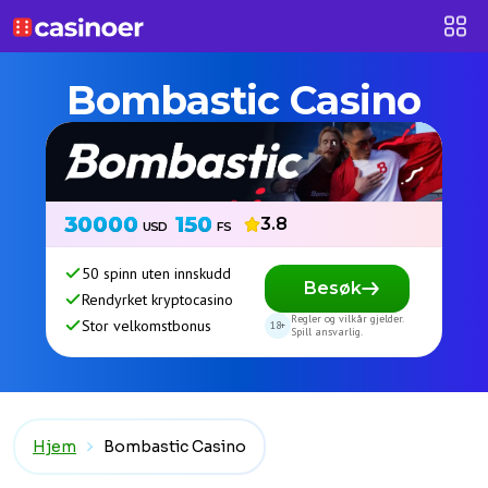
Bombastic Casino
30000
150
3.8
usd
fs
50 spinn uten innskudd
Besøk
Rendyrket kryptocasino
Regler og vilkår gjelder.
Stor velkomstbonus
Spill ansvarlig.
Hjem
Bombastic Casino