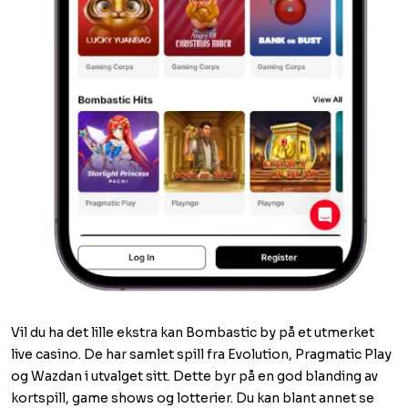
Vil du ha det lille ekstra kan Bombastic by på et utmerket
live casino. De har samlet spill fra Evolution, Pragmatic Play
og Wazdan i utvalget sitt. Dette byr på en god blanding av
kortspill, game shows og lotterier. Du kan blant annet se