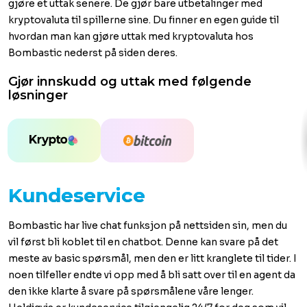
gjøre et uttak senere. De gjør bare utbetalinger med
kryptovaluta til spillerne sine. Du finner en egen guide til
hvordan man kan gjøre uttak med kryptovaluta hos
Bombastic nederst på siden deres.
Gjør innskudd og uttak med følgende
løsninger
Kundeservice
Bombastic har live chat funksjon på nettsiden sin, men du
vil først bli koblet til en chatbot. Denne kan svare på det
meste av basic spørsmål, men den er litt kranglete til tider. I
noen tilfeller endte vi opp med å bli satt over til en agent da
den ikke klarte å svare på spørsmålene våre lenger.