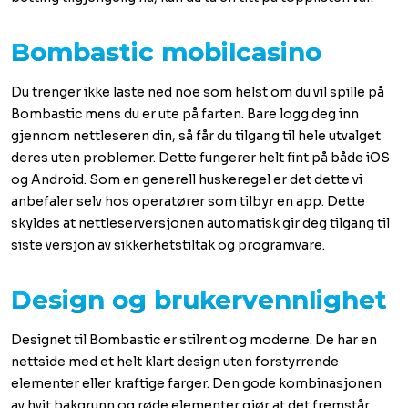
Bombastic mobilcasino
Du trenger ikke laste ned noe som helst om du vil spille på
Bombastic mens du er ute på farten. Bare logg deg inn
gjennom nettleseren din, så får du tilgang til hele utvalget
deres uten problemer. Dette fungerer helt fint på både iOS
og Android. Som en generell huskeregel er det dette vi
anbefaler selv hos operatører som tilbyr en app. Dette
skyldes at nettleserversjonen automatisk gir deg tilgang til
siste versjon av sikkerhetstiltak og programvare.
Design og brukervennlighet
Designet til Bombastic er stilrent og moderne. De har en
nettside med et helt klart design uten forstyrrende
elementer eller kraftige farger. Den gode kombinasjonen
av hvit bakgrunn og røde elementer gjør at det fremstår