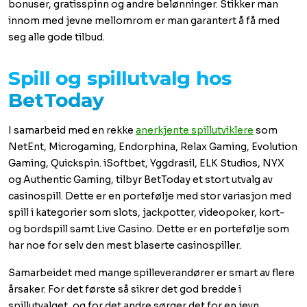
bonuser, gratisspinn og andre belønninger. Stikker man
innom med jevne mellomrom er man garantert å få med
seg alle gode tilbud.
Spill og spillutvalg hos
BetToday
I samarbeid med en rekke
anerkjente spillutviklere
som
NetEnt, Microgaming, Endorphina, Relax Gaming, Evolution
Gaming, Quickspin. iSoftbet, Yggdrasil, ELK Studios, NYX
og Authentic Gaming, tilbyr BetToday et stort utvalg av
casinospill. Dette er en portefølje med stor variasjon med
spill i kategorier som slots, jackpotter, videopoker, kort-
og bordspill samt Live Casino. Dette er en portefølje som
har noe for selv den mest blaserte casinospiller.
Samarbeidet med mange spilleverandører er smart av flere
årsaker. For det første så sikrer det god bredde i
spillutvalget, og for det andre sørger det for en jevn