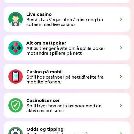
Live casino
Besøk Las Vegas uten å reise deg fra
sofaen med live casino.
Alt om nettpoker
Alt du trenger å vite om å spille poker
mot andre spillere på nett.
Casino på mobil
Spill hos casinoer på nett direkte fra
mobiltelefonen.
Casinolisenser
Spill trygt hos nettcasinoer med en
aktiv casinolisens.
Odds og tipping