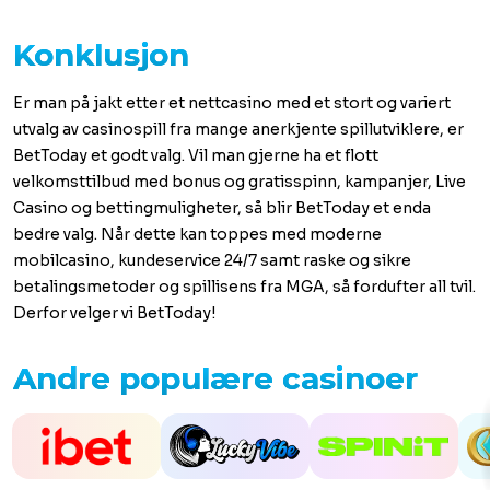
Konklusjon
Er man på jakt etter et nettcasino med et stort og variert
utvalg av casinospill fra mange anerkjente spillutviklere, er
BetToday et godt valg. Vil man gjerne ha et flott
velkomsttilbud med bonus og gratisspinn, kampanjer, Live
Casino og bettingmuligheter, så blir BetToday et enda
bedre valg. Når dette kan toppes med moderne
mobilcasino, kundeservice 24/7 samt raske og sikre
betalingsmetoder og spillisens fra MGA, så fordufter all tvil.
Derfor velger vi BetToday!
Andre populære casinoer