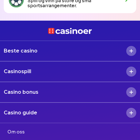
Spill og vinn på store og små
sportsarrangementer.
Beste casino
Casinospill
Casino bonus
Casino guide
Om oss