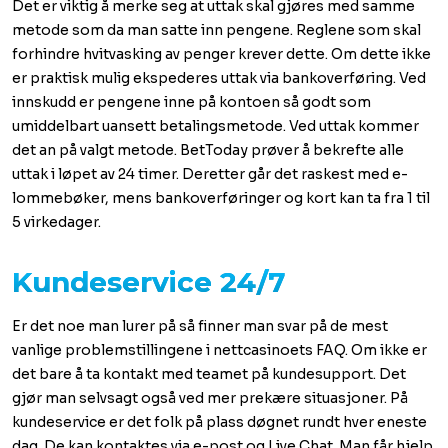
Det er viktig å merke seg at uttak skal gjøres med samme
metode som da man satte inn pengene. Reglene som skal
forhindre hvitvasking av penger krever dette. Om dette ikke
er praktisk mulig ekspederes uttak via bankoverføring. Ved
innskudd er pengene inne på kontoen så godt som
umiddelbart uansett betalingsmetode. Ved uttak kommer
det an på valgt metode. BetToday prøver å bekrefte alle
uttak i løpet av 24 timer. Deretter går det raskest med e-
lommebøker, mens bankoverføringer og kort kan ta fra 1 til
5 virkedager.
Kundeservice 24/7
Er det noe man lurer på så finner man svar på de mest
vanlige problemstillingene i nettcasinoets FAQ. Om ikke er
det bare å ta kontakt med teamet på kundesupport. Det
gjør man selvsagt også ved mer prekære situasjoner. På
kundeservice er det folk på plass døgnet rundt hver eneste
dag. De kan kontaktes via e-post og Live Chat. Man får hjelp