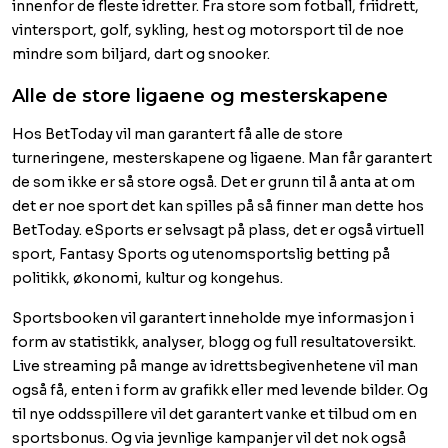
innenfor de fleste idretter. Fra store som fotball, friidrett,
vintersport, golf, sykling, hest og motorsport til de noe
mindre som biljard, dart og snooker.
Alle de store ligaene og mesterskapene
Hos BetToday vil man garantert få alle de store
turneringene, mesterskapene og ligaene. Man får garantert
de som ikke er så store også. Det er grunn til å anta at om
det er noe sport det kan spilles på så finner man dette hos
BetToday. eSports er selvsagt på plass, det er også virtuell
sport, Fantasy Sports og utenomsportslig betting på
politikk, økonomi, kultur og kongehus.
Sportsbooken vil garantert inneholde mye informasjon i
form av statistikk, analyser, blogg og full resultatoversikt.
Live streaming på mange av idrettsbegivenhetene vil man
også få, enten i form av grafikk eller med levende bilder. Og
til nye oddsspillere vil det garantert vanke et tilbud om en
sportsbonus. Og via jevnlige kampanjer vil det nok også