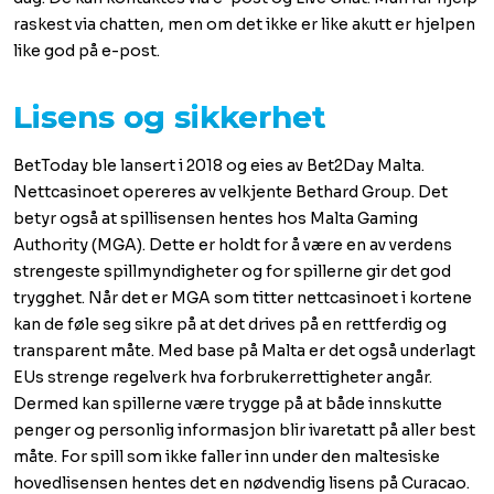
raskest via chatten, men om det ikke er like akutt er hjelpen
like god på e-post.
Lisens og sikkerhet
BetToday ble lansert i 2018 og eies av Bet2Day Malta.
Nettcasinoet opereres av velkjente Bethard Group. Det
betyr også at spillisensen hentes hos Malta Gaming
Authority (MGA). Dette er holdt for å være en av verdens
strengeste spillmyndigheter og for spillerne gir det god
trygghet. Når det er MGA som titter nettcasinoet i kortene
kan de føle seg sikre på at det drives på en rettferdig og
transparent måte. Med base på Malta er det også underlagt
EUs strenge regelverk hva forbrukerrettigheter angår.
Dermed kan spillerne være trygge på at både innskutte
penger og personlig informasjon blir ivaretatt på aller best
måte. For spill som ikke faller inn under den maltesiske
hovedlisensen hentes det en nødvendig lisens på Curacao.