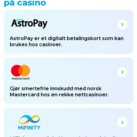
på casino
AstroPay er et digitalt betalingskort som kan
brukes hos casinoer.
Gjør smertefrie innskudd med norsk
Mastercard hos en rekke nettcasinoer.