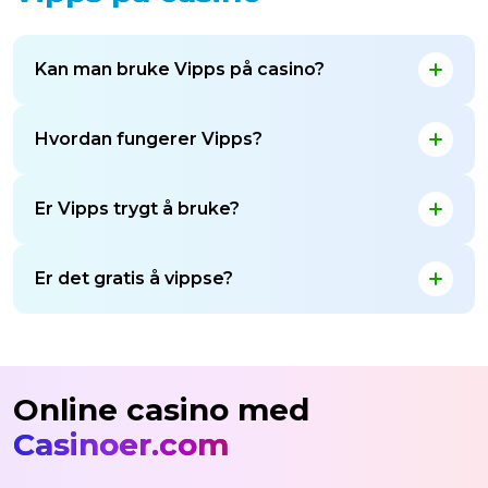
Kan man bruke Vipps på casino?
Hvordan fungerer Vipps?
Er Vipps trygt å bruke?
Er det gratis å vippse?
Online casino med
Casinoer.com