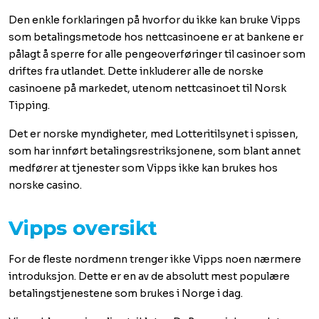
Den enkle forklaringen på hvorfor du ikke kan bruke Vipps
som betalingsmetode hos nettcasinoene er at bankene er
pålagt å sperre for alle pengeoverføringer til casinoer som
driftes fra utlandet. Dette inkluderer alle de norske
casinoene på markedet, utenom nettcasinoet til Norsk
Tipping.
Det er norske myndigheter, med Lotteritilsynet i spissen,
som har innført betalingsrestriksjonene, som blant annet
medfører at tjenester som Vipps ikke kan brukes hos
norske casino.
Vipps oversikt
For de fleste nordmenn trenger ikke Vipps noen nærmere
introduksjon. Dette er en av de absolutt mest populære
betalingstjenestene som brukes i Norge i dag.