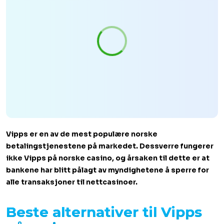
Vipps er en av de mest populære norske
betalingstjenestene på markedet. Dessverre fungerer
ikke Vipps på norske casino, og årsaken til dette er at
bankene har blitt pålagt av myndighetene å sperre for
alle transaksjoner til nettcasinoer.
Beste alternativer til Vipps