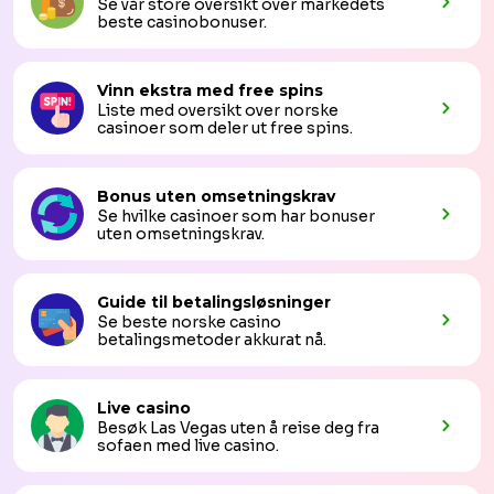
Se vår store oversikt over markedets
beste casinobonuser.
Vinn ekstra med free spins
Liste med oversikt over norske
casinoer som deler ut free spins.
Bonus uten omsetningskrav
Se hvilke casinoer som har bonuser
uten omsetningskrav.
Guide til betalingsløsninger
Se beste norske casino
betalingsmetoder akkurat nå.
Live casino
Besøk Las Vegas uten å reise deg fra
sofaen med live casino.