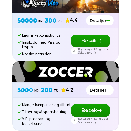
50000
300
4.4
kr
fs
Detaljer
Enorm velkomstbonus
Besøk
Innskudd med Visa og
krypto
Regler og vilkår gjelder.
Spill ansvarlig.
Norske nettsider
5000
200
4.2
kr
fs
Detaljer
Mange kampanjer og tilbud
Besøk
Tilbyr også sportsbetting
VIP-program og
Regler og vilkår gjelder.
Spill ansvarlig.
bonusbutikk