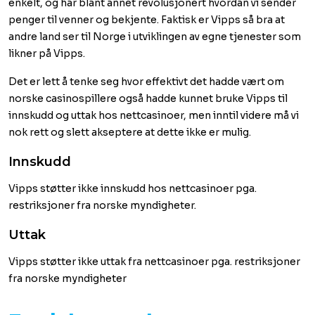
enkelt, og har blant annet revolusjonert hvordan vi sender
penger til venner og bekjente. Faktisk er Vipps så bra at
andre land ser til Norge i utviklingen av egne tjenester som
likner på Vipps.
Det er lett å tenke seg hvor effektivt det hadde vært om
norske casinospillere også hadde kunnet bruke Vipps til
innskudd og uttak hos nettcasinoer, men inntil videre må vi
nok rett og slett akseptere at dette ikke er mulig.
Innskudd
Vipps støtter ikke innskudd hos nettcasinoer pga.
restriksjoner fra norske myndigheter.
Uttak
Vipps støtter ikke uttak fra nettcasinoer pga. restriksjoner
fra norske myndigheter