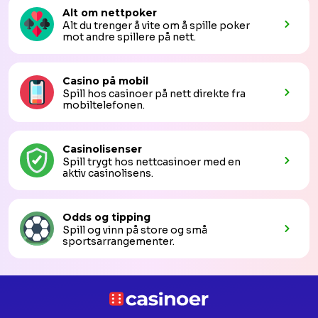
Alt om nettpoker
Alt du trenger å vite om å spille poker
mot andre spillere på nett.
Casino på mobil
Spill hos casinoer på nett direkte fra
mobiltelefonen.
Casinolisenser
Spill trygt hos nettcasinoer med en
aktiv casinolisens.
Odds og tipping
Spill og vinn på store og små
sportsarrangementer.