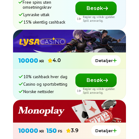
Free spins uten
omsetningskrav
Besøk
Lynraske uttak
Regler og vilkår gjelder.
Spill ansvarlig.
15% ukentlig cashback
10000
4.0
kr
Detaljer
10% cashback hver dag
Besøk
Casino og sportsbetting
Regler og vilkår gjelder.
Norske nettsider
Spill ansvarlig.
10000
150
3.9
kr
fs
Detaljer