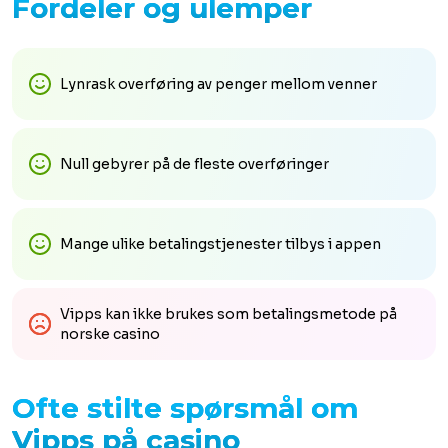
Fordeler og ulemper
Lynrask overføring av penger mellom venner
Null gebyrer på de fleste overføringer
Mange ulike betalingstjenester tilbys i appen
Vipps kan ikke brukes som betalingsmetode på
norske casino
Ofte stilte spørsmål om
Vipps på casino