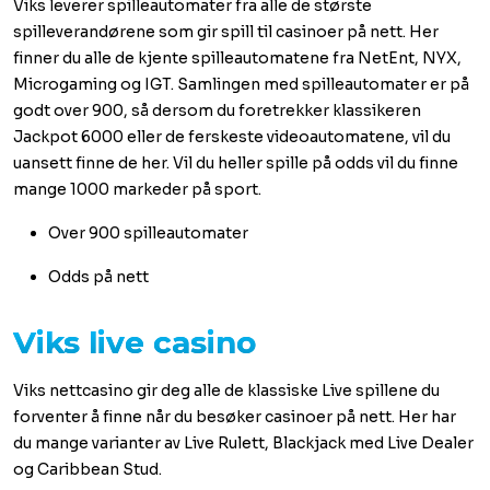
Viks leverer spilleautomater fra alle de største
spilleverandørene som gir spill til casinoer på nett. Her
finner du alle de kjente spilleautomatene fra NetEnt, NYX,
Microgaming og IGT. Samlingen med spilleautomater er på
godt over 900, så dersom du foretrekker klassikeren
Jackpot 6000 eller de ferskeste videoautomatene, vil du
uansett finne de her. Vil du heller spille på odds vil du finne
mange 1000 markeder på sport.
Over 900 spilleautomater
Odds på nett
Viks live casino
Viks nettcasino gir deg alle de klassiske Live spillene du
forventer å finne når du besøker casinoer på nett. Her har
du mange varianter av Live Rulett, Blackjack med Live Dealer
og Caribbean Stud.