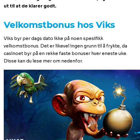
ut til at de klarer godt.
Velkomstbonus hos Viks
Viks byr per dags dato ikke på noen spesifikk
velkomstbonus. Det er likevel ingen grunn til å frykte, da
casinoet byr på en rekke faste bonuser hver eneste uke.
Disse kan du lese mer om nedenfor.