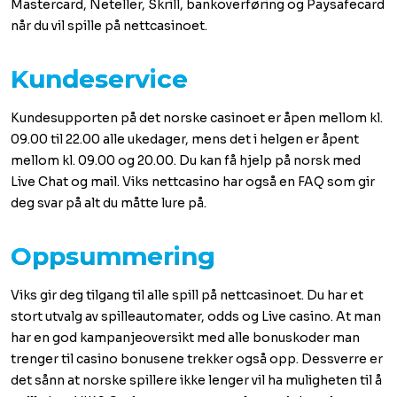
Mastercard, Neteller, Skrill, bankoverføring og Paysafecard
når du vil spille på nettcasinoet.
Kundeservice
Kundesupporten på det norske casinoet er åpen mellom kl.
09.00 til 22.00 alle ukedager, mens det i helgen er åpent
mellom kl. 09.00 og 20.00. Du kan få hjelp på norsk med
Live Chat og mail. Viks nettcasino har også en FAQ som gir
deg svar på alt du måtte lure på.
Oppsummering
Viks gir deg tilgang til alle spill på nettcasinoet. Du har et
stort utvalg av spilleautomater, odds og Live casino. At man
har en god kampanjeoversikt med alle bonuskoder man
trenger til casino bonusene trekker også opp. Dessverre er
det sånn at norske spillere ikke lenger vil ha muligheten til å