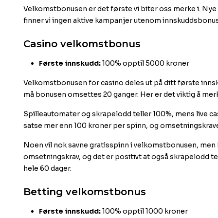
Velkomstbonusen er det første vi biter oss merke i. Nye 
finner vi ingen aktive kampanjer utenom innskuddsbonu
Casino velkomstbonus
Første innskudd:
100% opptil 5000 kroner
Velkomstbonusen for casino deles ut på ditt første innsk
må bonusen omsettes 20 ganger. Her er det viktig å merk
Spilleautomater og skrapelodd teller 100%, mens live ca
satse mer enn 100 kroner per spinn, og omsetningskrave
Noen vil nok savne gratisspinn i velkomstbonusen, men h
omsetningskrav, og det er positivt at også skrapelodd telle
hele 60 dager.
Betting velkomstbonus
Første innskudd:
100% opptil 1000 kroner