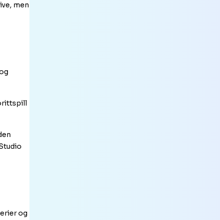
live, men
 og
rittspill
 den
 Studio
erier og