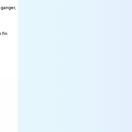
 ganger,
 fin