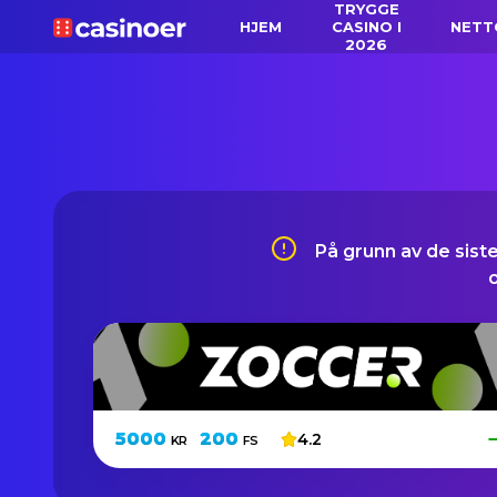
TRYGGE
HJEM
CASINO I
NETT
2026
På grunn av de sist
5000
kr
200
fs
4.2