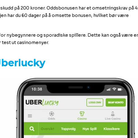
nskudd på 200 kroner. Oddsbonusen har et omsetningskrav på 4
Igjen har du 60 dager på å omsette bonusen, hvilket bør være
for nybegynnere og sporadiske spillere. Dette kan også være en
ar test ut casinomenyer.
 Uberlucky