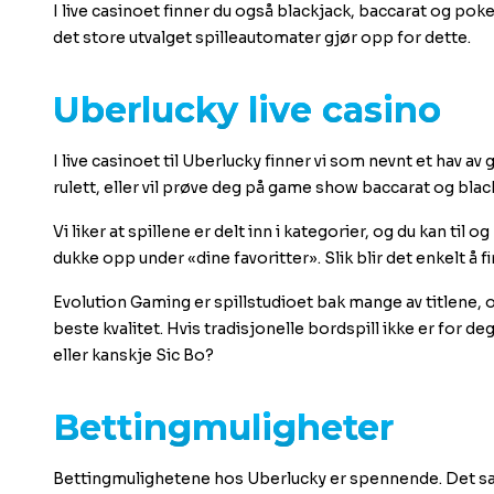
I live casinoet finner du også blackjack, baccarat og pok
det store utvalget spilleautomater gjør opp for dette.
Uberlucky live casino
I live casinoet til Uberlucky finner vi som nevnt et hav av
rulett, eller vil prøve deg på game show baccarat og black
Vi liker at spillene er delt inn i kategorier, og du kan til 
dukke opp under «dine favoritter». Slik blir det enkelt å f
Evolution Gaming er spillstudioet bak mange av titlene, o
beste kvalitet. Hvis tradisjonelle bordspill ikke er for d
eller kanskje Sic Bo?
Bettingmuligheter
Bettingmulighetene hos Uberlucky er spennende. Det sat