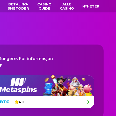
BETALING­
CASINO
ALLE
NYHETER
SMETODER
GUIDE
CASINO
 fungere. For informasjon
:
1BTC
4.2