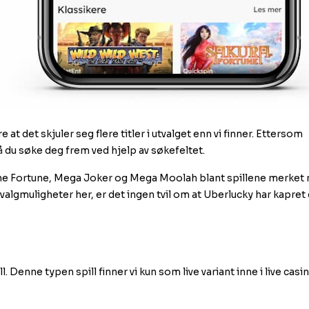
t det skjuler seg flere titler i utvalget enn vi finner. Ettersom
å du søke deg frem ved hjelp av søkefeltet.
ivine Fortune, Mega Joker og Mega Moolah blant spillene merket
algmuligheter her, er det ingen tvil om at Uberlucky har kapret
 Denne typen spill finner vi kun som live variant inne i live casi