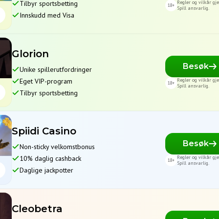
Tilbyr sportsbetting
Regler og vilkår gje
Spill ansvarlig.
Innskudd med Visa
Glorion
Besøk
Unike spillerutfordringer
Eget VIP-program
Regler og vilkår gje
Spill ansvarlig.
Tilbyr sportsbetting
Spiidi Casino
Besøk
Non-sticky velkomstbonus
10% daglig cashback
Regler og vilkår gje
Spill ansvarlig.
Daglige jackpotter
Cleobetra