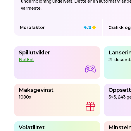
underholdning underveis. Dette er en automat vi anbe
varmeste.
4.2
Morofaktor
Grafikk og
Spillutvikler
Lanseri
NetEnt
21. desemb
Maksgevinst
Oppsett
1080x
5×3, 243 ge
Volatilitet
Minstei