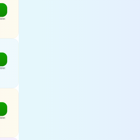
lder.
lder.
lder.