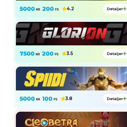
5000
200
4.2
kr
fs
Detaljer
7500
200
3.5
kr
fs
Detaljer
5000
100
3.8
kr
fs
Detaljer