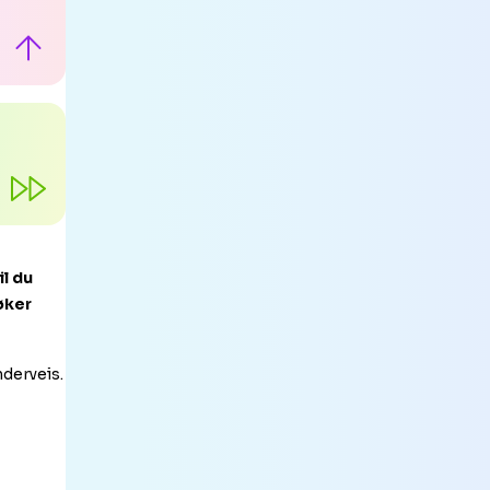
l du
 øker
nderveis.