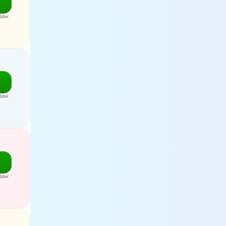
lder.
lder.
lder.