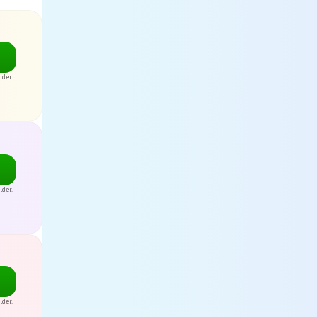
lder.
lder.
lder.