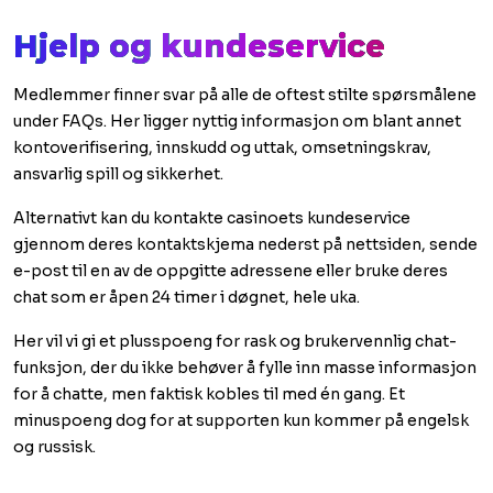
Hjelp og kundeservice
Medlemmer finner svar på alle de oftest stilte spørsmålene
under FAQs. Her ligger nyttig informasjon om blant annet
kontoverifisering, innskudd og uttak, omsetningskrav,
ansvarlig spill og sikkerhet.
Alternativt kan du kontakte casinoets kundeservice
gjennom deres kontaktskjema nederst på nettsiden, sende
e-post til en av de oppgitte adressene eller bruke deres
chat som er åpen 24 timer i døgnet, hele uka.
Her vil vi gi et plusspoeng for rask og brukervennlig chat-
funksjon, der du ikke behøver å fylle inn masse informasjon
for å chatte, men faktisk kobles til med én gang. Et
minuspoeng dog for at supporten kun kommer på engelsk
og russisk.