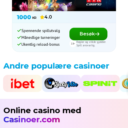
1000
4.0
kr
Spennende spillutvalg
Besøk
Månedlige turneringer
Regler og vilkår gjelder.
Ukentlig reload-bonus
Spill ansvarlig.
Andre populære casinoer
Online casino med
Casinoer.com