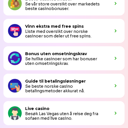
Se vår store oversikt over markedets
beste casinobonuser.
Vinn ekstra med free spins
Liste med oversikt over norske
casinoer som deler ut free spins.
Bonus uten omsetningskrav
Se hvilke casinoer som har bonuser
uten omsetningskrav.
Guide til betalingsløsninger
Se beste norske casino
betalingsmetoder akkurat nå.
Live casino
Besøk Las Vegas uten å reise deg fra
sofaen med live casino.