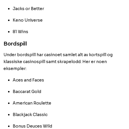
Jacks or Better
Keno Universe
81 Wins
Bordspill
Under bordspill har casinoet samlet alt av kortspill og
klassiske casinospill samt skrapelodd. Her er noen
eksempler:
Aces and Faces
Baccarat Gold
American Roulette
Blackjack Classic
Bonus Deuces Wild