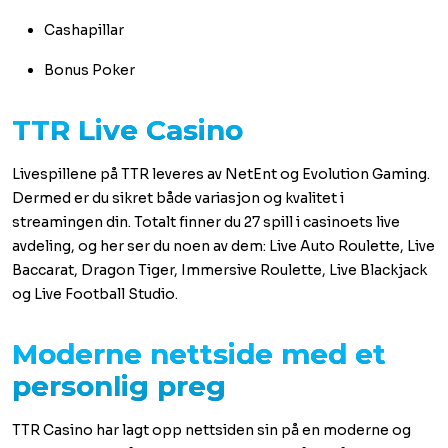
Cashapillar
Bonus Poker
TTR Live Casino
Livespillene på TTR leveres av NetEnt og Evolution Gaming.
Dermed er du sikret både variasjon og kvalitet i
streamingen din. Totalt finner du 27 spill i casinoets live
avdeling, og her ser du noen av dem: Live Auto Roulette, Live
Baccarat, Dragon Tiger, Immersive Roulette, Live Blackjack
og Live Football Studio.
Moderne nettside med et
personlig preg
TTR Casino har lagt opp nettsiden sin på en moderne og