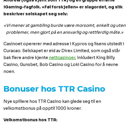
Andrew (også kjent som TTR) og en gruppe erfarne
iGaming-fagfolk. «Føl forskjellen» er slagordet, og slik
beskriver selskapet seg selv:
«Vi mener at gambling burde være morsomt, enkelt og uten
problemer, men gjort på en ansvarlig og rettferdig måte.»
Casinoet opererer med adresse i Kypros og lisens utstedt i
Curacao. Selskapet er eid av Direx Limited, som også står
bak flere andre kjente
nettcasinoer
, inkludert King Billy
Casino, Gunsbet, Bob Casino og Loki Casino for å nevne
noen.
Bonuser hos TTR Casino
Nye spillere hos TTR Casino kan glede seg til en
velkomstbonus på opptil 1000 kroner.
Velkomstbonus hos TTR: