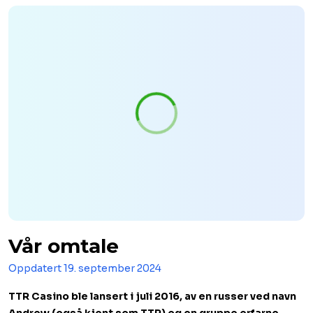
Vår omtale
Oppdatert
19. september 2024
TTR Casino ble lansert i juli 2016, av en russer ved navn