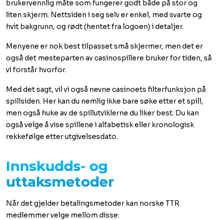
brukervennlig måte som fungerer godt både på stor og
liten skjerm. Nettsiden i seg selv er enkel, med svarte og
hvit bakgrunn, og rødt (hentet fra logoen) i detaljer.
Menyene er nok best tilpasset små skjermer, men det er
også det mesteparten av casinospillere bruker for tiden, så
vi forstår hvorfor.
Med det sagt, vil vi også nevne casinoets filterfunksjon på
spillsiden. Her kan du nemlig ikke bare søke etter et spill,
men også huke av de spillutviklerne du liker best. Du kan
også velge å vise spillene i alfabetisk eller kronologisk
rekkefølge etter utgivelsesdato.
Innskudds- og
uttaksmetoder
Når det gjelder betalingsmetoder kan norske TTR
medlemmer velge mellom disse: