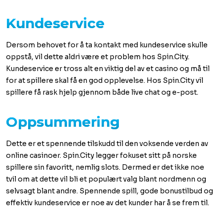
Kundeservice
Dersom behovet for å ta kontakt med kundeservice skulle
oppstå, vil dette aldri være et problem hos Spin.City.
Kundeservice er tross alt en viktig del av et casino og må til
for at spillere skal få en god opplevelse. Hos Spin.City vil
spillere få rask hjelp gjennom både live chat og e-post.
Oppsummering
Dette er et spennende tilskudd til den voksende verden av
online casinoer. Spin.City legger fokuset sitt på norske
spillere sin favoritt, nemlig slots. Dermed er det ikke noe
tvil om at dette vil bli et populært valg blant nordmenn og
selvsagt blant andre. Spennende spill, gode bonustilbud og
effektiv kundeservice er noe av det kunder har å se frem til.