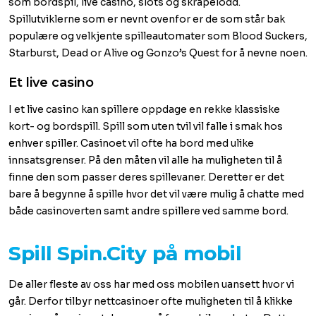
som bordspil, live casino, slots og skrapelodd.
Spillutviklerne som er nevnt ovenfor er de som står bak
populære og velkjente spilleautomater som Blood Suckers,
Starburst, Dead or Alive og Gonzo’s Quest for å nevne noen.
Et live casino
I et live casino kan spillere oppdage en rekke klassiske
kort- og bordspill. Spill som uten tvil vil falle i smak hos
enhver spiller. Casinoet vil ofte ha bord med ulike
innsatsgrenser. På den måten vil alle ha muligheten til å
finne den som passer deres spillevaner. Deretter er det
bare å begynne å spille hvor det vil være mulig å chatte med
både casinoverten samt andre spillere ved samme bord.
Spill Spin.City på mobil
De aller fleste av oss har med oss mobilen uansett hvor vi
går. Derfor tilbyr nettcasinoer ofte muligheten til å klikke