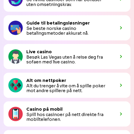
uten omsetningskrav.
Guide til betalingsløsninger
Se beste norske casino
betalingsmetoder akkurat nå.
Live casino
Besøk Las Vegas uten å reise deg fra
sofaen med live casino.
Alt om nettpoker
Alt du trenger å vite om å spille poker
mot andre spillere på nett.
Casino på mobil
Spill hos casinoer på nett direkte fra
mobiltelefonen.