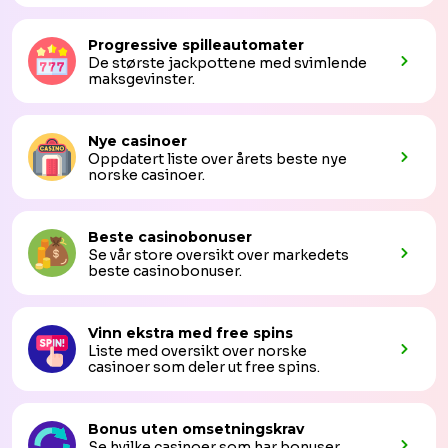
Progressive spilleautomater
De største jackpottene med svimlende
maksgevinster.
Nye casinoer
Oppdatert liste over årets beste nye
norske casinoer.
Beste casinobonuser
Se vår store oversikt over markedets
beste casinobonuser.
Vinn ekstra med free spins
Liste med oversikt over norske
casinoer som deler ut free spins.
Bonus uten omsetningskrav
Se hvilke casinoer som har bonuser