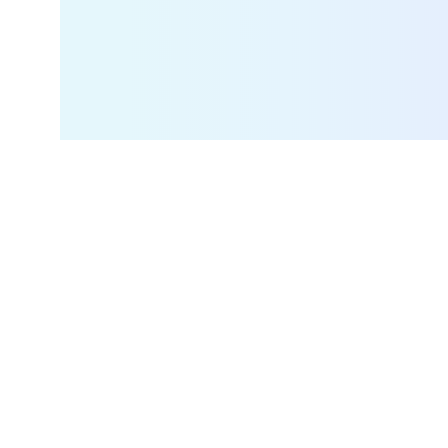
Nye casinoer
Oppdatert liste over årets beste nye