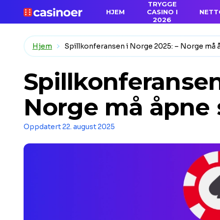
TRYGGE
HJEM
CASINO I
NETT
2026
Hjem
Spillkonferansen i Norge 2025: – Norge må 
Spillkonferansen
Norge må åpne 
Oppdatert
22. august 2025