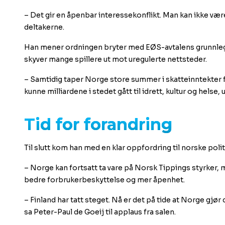
– Det gir en åpenbar interessekonflikt. Man kan ikke v
deltakerne.
Han mener ordningen bryter med EØS-avtalens grunnlegg
skyver mange spillere ut mot uregulerte nettsteder.
– Samtidig taper Norge store summer i skatteinntekter f
kunne milliardene i stedet gått til idrett, kultur og helse,
Tid for forandring
Til slutt kom han med en klar oppfordring til norske poli
– Norge kan fortsatt ta vare på Norsk Tippings styrker, m
bedre forbrukerbeskyttelse og mer åpenhet.
– Finland har tatt steget. Nå er det på tide at Norge gjør
sa Peter-Paul de Goeij til applaus fra salen.