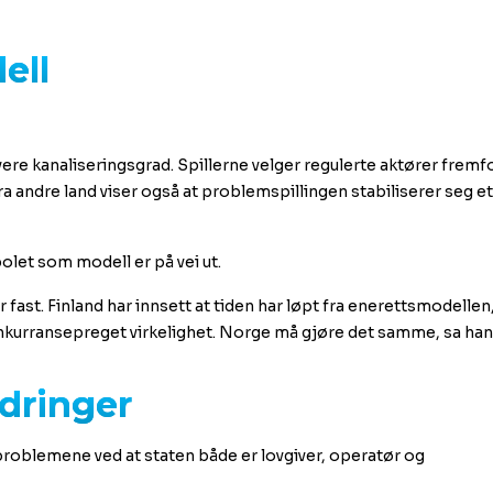
ell
ere kanaliseringsgrad. Spillerne velger regulerte aktører fremf
ra andre land viser også at problemspillingen stabiliserer seg et
polet som modell er på vei ut.
 fast. Finland har innsett at tiden har løpt fra enerettsmodellen
onkurransepreget virkelighet. Norge må gjøre det samme, sa han
rdringer
 problemene ved at staten både er lovgiver, operatør og