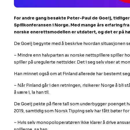
For andre gang besøkte Peter-Paul de Goeij, tidlig
Spillkonferansen i Norge. Med mange års erfaring fra
norske enerettsmodellen er utdatert, og det er på høy
De Goeij begynte med å beskrive hvordan situasjonen ser
– Mindre enn halvparten av norske nettspillere spiller h
spiller på uregulerte nettsider. Det i seg selv viser at m
Han minnet også om at Finland allerede har bestemt seg
– Når Finland går i den retningen, risikerer Norge å bli
å være i, la han til.
De Goeij pekte på flere tall som underbygger poenget 
2019, samtidig som Norsk Tipping selv har fått bøter fo
– Hvis selv monopoloperatøren ikke klarer å drive ansvar
spillerne, sa han.