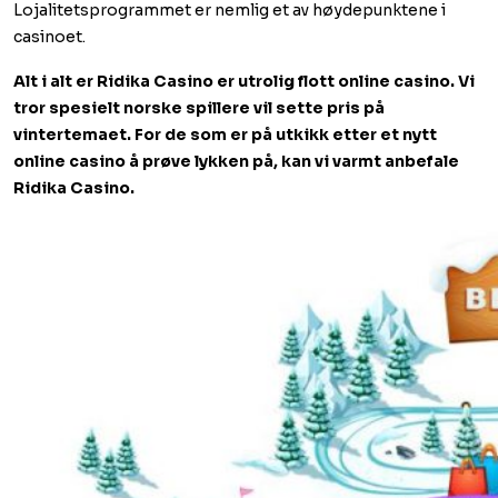
Lojalitetsprogrammet er nemlig et av høydepunktene i
casinoet.
Alt i alt er Ridika Casino er utrolig flott online casino. Vi
tror spesielt norske spillere vil sette pris på
vintertemaet. For de som er på utkikk etter et nytt
online casino å prøve lykken på, kan vi varmt anbefale
Ridika Casino.