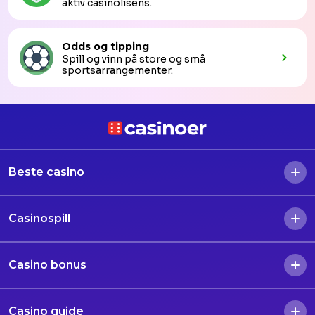
aktiv casinolisens.
Odds og tipping
Spill og vinn på store og små
sportsarrangementer.
Beste casino
Casinospill
Casino bonus
Casino guide