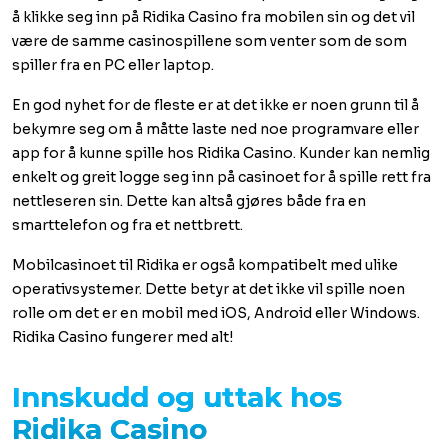
å klikke seg inn på Ridika Casino fra mobilen sin og det vil
være de samme casinospillene som venter som de som
spiller fra en PC eller laptop.
En god nyhet for de fleste er at det ikke er noen grunn til å
bekymre seg om å måtte laste ned noe programvare eller
app for å kunne spille hos Ridika Casino. Kunder kan nemlig
enkelt og greit logge seg inn på casinoet for å spille rett fra
nettleseren sin. Dette kan altså gjøres både fra en
smarttelefon og fra et nettbrett.
Mobilcasinoet til Ridika er også kompatibelt med ulike
operativsystemer. Dette betyr at det ikke vil spille noen
rolle om det er en mobil med iOS, Android eller Windows.
Ridika Casino fungerer med alt!
Innskudd og uttak hos
Ridika Casino