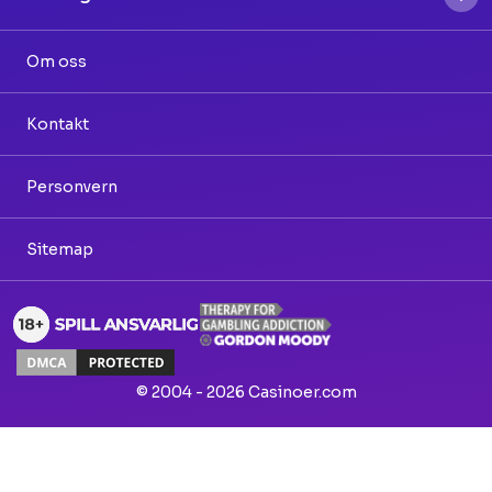
Om oss
Kontakt
Personvern
Sitemap
© 2004 - 2026 Casinoer.com