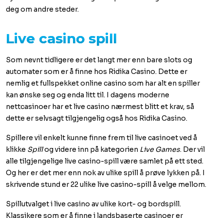
deg om andre steder.
Live casino spill
Som nevnt tidligere er det langt mer enn bare slots og
automater som er å finne hos Ridika Casino. Dette er
nemlig et fullspekket online casino som har alt en spiller
kan ønske seg og enda litt til. I dagens moderne
nettcasinoer har et live casino nærmest blitt et krav, så
dette er selvsagt tilgjengelig også hos Ridika Casino.
Spillere vil enkelt kunne finne frem til live casinoet ved å
klikke
Spill
og videre inn på kategorien
Live Games
. Der vil
alle tilgjengelige live casino-spill være samlet på ett sted.
Og her er det mer enn nok av ulike spill å prøve lykken på. I
skrivende stund er 22 ulike live casino-spill å velge mellom.
Spillutvalget i live casino av ulike kort- og bordspill.
Klassikere som er å finne i landsbaserte casinoer er