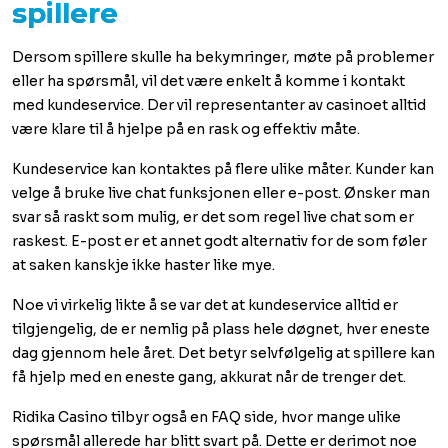
spillere
Dersom spillere skulle ha bekymringer, møte på problemer
eller ha spørsmål, vil det være enkelt å komme i kontakt
med kundeservice. Der vil representanter av casinoet alltid
være klare til å hjelpe på en rask og effektiv måte.
Kundeservice kan kontaktes på flere ulike måter. Kunder kan
velge å bruke live chat funksjonen eller e-post. Ønsker man
svar så raskt som mulig, er det som regel live chat som er
raskest. E-post er et annet godt alternativ for de som føler
at saken kanskje ikke haster like mye.
Noe vi virkelig likte å se var det at kundeservice alltid er
tilgjengelig, de er nemlig på plass hele døgnet, hver eneste
dag gjennom hele året. Det betyr selvfølgelig at spillere kan
få hjelp med en eneste gang, akkurat når de trenger det.
Ridika Casino tilbyr også en FAQ side, hvor mange ulike
spørsmål allerede har blitt svart på. Dette er derimot noe