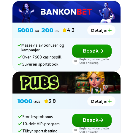
5000
200
4.3
kr
fs
Detaljer
Massevis av bonuser og
kampanjer
Besøk
Over 7600 casinospill
Regler og vilkår gjelder.
Spill ansvarlig.
Suveren sportsbook
1000
3.8
usd
Detaljer
Stor kryptobonus
Besøk
10-delt VIP-program
Regler og vilkår gjelder.
Tilbyr sportsbetting
Spill ansvarlig.