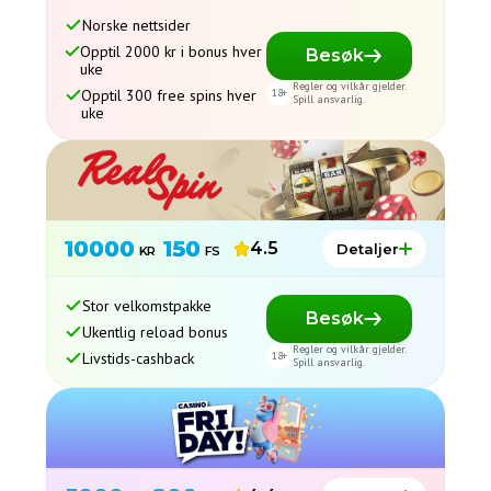
Norske nettsider
Opptil 2000 kr i bonus hver
Besøk
uke
Regler og vilkår gjelder.
Opptil 300 free spins hver
Spill ansvarlig.
uke
10000
150
4.5
kr
fs
Detaljer
Stor velkomstpakke
Besøk
Ukentlig reload bonus
Regler og vilkår gjelder.
Livstids-cashback
Spill ansvarlig.