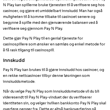
N Play kan spillerne bruke tjenesten til å verifisere seg hos
casinoer, og gjøre et umiddelbart innskudd. Man har også
muligheten til å komme tilbake til casinoet senere og
begynne å spille med den gjenværende balansen ved å
verifisere seg gjennom Pay N Play.
Dette gjør Pay N Play til en genial tjeneste for
casinospillere som ønsker en sømløs og enkel metode for
å få rask tilgang til casinospill.
Innskudd
Pay N Play kan brukes til å gjøre innskudd hos casinoer, og
en rekke nettcasinoer tilbyr denne løsningen som
innskuddsmetode.
Når du velge Pay N Play som innskuddsmetode vil du bli
videresendt til Pay N Play-vinduet der du verifiserer
identiteten sin, og velger hvilken bankkonto Pay N Play skal
overføre penger fra. Dette er altså bankoverføring på