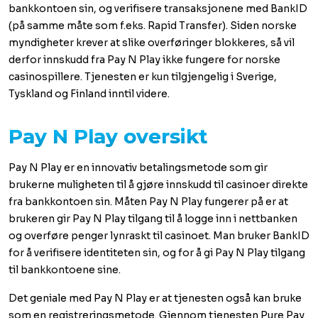
bankkontoen sin, og verifisere transaksjonene med BankID
(på samme måte som f.eks. Rapid Transfer). Siden norske
myndigheter krever at slike overføringer blokkeres, så vil
derfor innskudd fra Pay N Play ikke fungere for norske
casinospillere. Tjenesten er kun tilgjengelig i Sverige,
Tyskland og Finland inntil videre.
Pay N Play oversikt
Pay N Play er en innovativ betalingsmetode som gir
brukerne muligheten til å gjøre innskudd til casinoer direkte
fra bankkontoen sin. Måten Pay N Play fungerer på er at
brukeren gir Pay N Play tilgang til å logge inn i nettbanken
og overføre penger lynraskt til casinoet. Man bruker BankID
for å verifisere identiteten sin, og for å gi Pay N Play tilgang
til bankkontoene sine.
Det geniale med Pay N Play er at tjenesten også kan bruke
som en registreringsmetode. Gjennom tjenesten Pure Pay