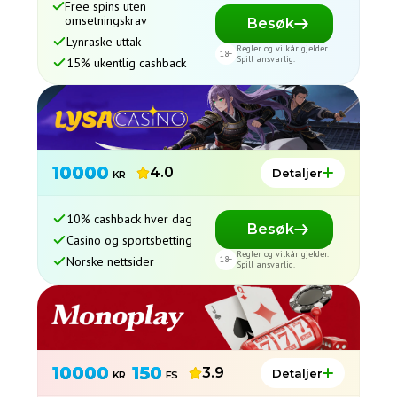
Free spins uten
omsetningskrav
Besøk
Lynraske uttak
Regler og vilkår gjelder.
Spill ansvarlig.
15% ukentlig cashback
10000
4.0
kr
Detaljer
10% cashback hver dag
Besøk
Casino og sportsbetting
Regler og vilkår gjelder.
Norske nettsider
Spill ansvarlig.
10000
150
3.9
kr
fs
Detaljer