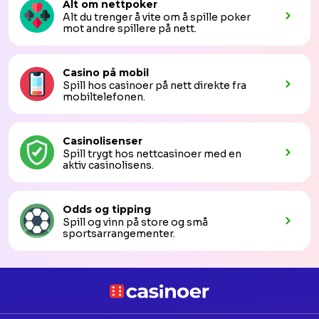
Alt om nettpoker
Alt du trenger å vite om å spille poker
mot andre spillere på nett.
Casino på mobil
Spill hos casinoer på nett direkte fra
mobiltelefonen.
Casinolisenser
Spill trygt hos nettcasinoer med en
aktiv casinolisens.
Odds og tipping
Spill og vinn på store og små
sportsarrangementer.