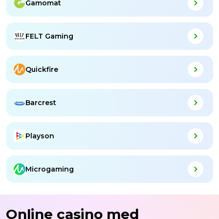
Gamomat
FELT Gaming
Quickfire
Barcrest
Playson
Microgaming
Online casino med