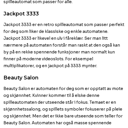
spilleautomat som passer for alle.
Jackpot 3333
Jackpot 3333 er en retro spilleautomat som passer perfekt
for deg som liker de klassiske og enkle automatene.
Jackpot 3333 er likevel en ulv i fåreklær. Ser man litt
nærmere på automaten forstår man raskt at den også kan
by på en rekke spennende funksjoner man normalt kun
finner på moderne videoslots. For eksempel
multiplikatorer, og en jackpot på 3333 mynter.
Beauty Salon
Beauty Salon er automaten for deg som er opptatt av mote
og skjønnhet. Kvinner kommer til å elske denne
spilleautomaten der utseende står i fokus. Temaet er en
skjønnhetssalong, og spillets symboler fokuserer på pleie
og skjønnhet. Men det er ikke bare utseende som teller for
Beauty Salon. Automaten har også masse spennende