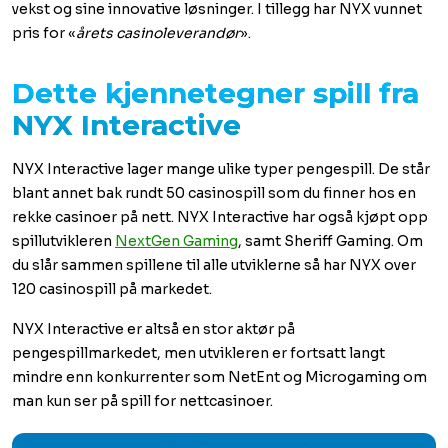
vekst og sine innovative løsninger. I tillegg har NYX vunnet
pris for «
årets casinoleverandør
».
Dette kjennetegner spill fra
NYX Interactive
NYX Interactive lager mange ulike typer pengespill. De står
blant annet bak rundt 50 casinospill som du finner hos en
rekke casinoer på nett. NYX Interactive har også kjøpt opp
spillutvikleren
NextGen Gaming
, samt Sheriff Gaming. Om
du slår sammen spillene til alle utviklerne så har NYX over
120 casinospill på markedet.
NYX Interactive er altså en stor aktør på
pengespillmarkedet, men utvikleren er fortsatt langt
mindre enn konkurrenter som NetEnt og Microgaming om
man kun ser på spill for nettcasinoer.