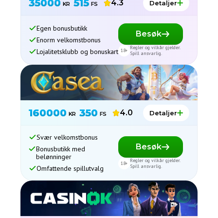
35000
515
4.3
kr
fs
Detaljer
Egen bonusbutikk
Besøk
Enorm velkomstbonus
Regler og vilkår gjelder.
Lojalitetsklubb og bonuskart
Spill ansvarlig.
160000
350
4.0
kr
fs
Detaljer
Svær velkomstbonus
Besøk
Bonusbutikk med
belønninger
Regler og vilkår gjelder.
Spill ansvarlig.
Omfattende spillutvalg