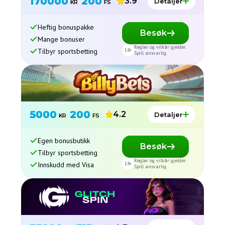
170000
200
3.9
kr
fs
Detaljer
Heftig bonuspakke
Besøk
Mange bonuser
Regler og vilkår gjelder.
Tilbyr sportsbetting
Spill ansvarlig.
5000
200
4.2
kr
fs
Detaljer
Egen bonusbutikk
Besøk
Tilbyr sportsbetting
Regler og vilkår gjelder.
Innskudd med Visa
Spill ansvarlig.