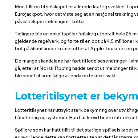
Men tilliten til selskapet er allerede kraftig svekket. I ap
Eurojackpot, hvor det viste seg at en nasjonal trekning v
påvist i Supertrekningen i Lotto.
Tidligere ble en enkeltspiller feilaktig utbetalt hele 25
gjeldende regelverk, og førte til en bot på 4,5 millioner 
bot på 36 millioner kroner etter at Apple-brukere i en pe
De mange skandalene har ført til ledelsesendringer. I v
gå, etter at Norsk Tipping hadde sendt ut meldinger til ku
ble sendt ut som følge av enda en teknisk svikt.
Lotteritilsynet er bekym
Lotteritilsynet har uttrykt sterk bekymring over utvikling
håndtering og systemer. Han har krevd bedre internkontrol
Spillere som har hatt tillit til det statlige spillselskape
er hvor lenge dette kan fortsette uten at det får større