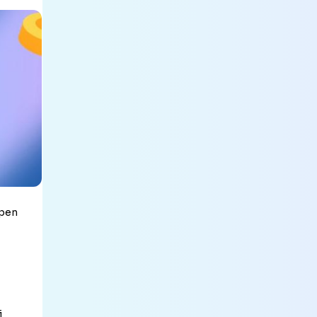
ppen
i