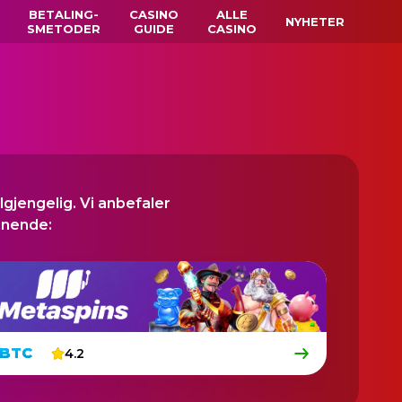
BETALING­
CASINO
ALLE
NYHETER
SMETODER
GUIDE
CASINO
gjengelig. Vi anbefaler
ignende:
1BTC
4.2