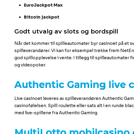
EuroJackpot Max
Bitcoin jackpot
Godt utvalg av slots og bordspill
Når det kommer til spilleautomater byr casinoet på et sv
spilleverandører. Vi kan for eksempel trekke frem NetEn
god spillopplevelse i vente. I tillegg til spilleautomater
og videopoker.
Authentic Gaming live 
Live casinoet leveres av spilleverandøren Authentic Gami
casinofølelsen. Spill roulette eller sats alt i en runde bl
med live-spillene fra Authentic Gaming.
MultiLotto mobilcasino