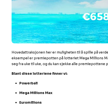
Hovedattraksjonen her er muligheten til å spille på verden
eksempel er premiepotten på lotteriet Mega Millions Ma
seg fra uke til uke, og du kan sjekke alle premiepottene p
Blant disse lotteriene finner vi:
Powerball
Mega Millions Max
Euromillions