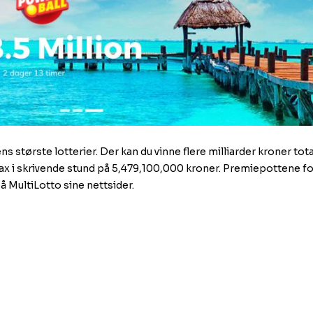
s største lotterier. Der kan du vinne flere milliarder kroner tota
x i skrivende stund på 5,479,100,000 kroner. Premiepottene f
å MultiLotto sine nettsider.