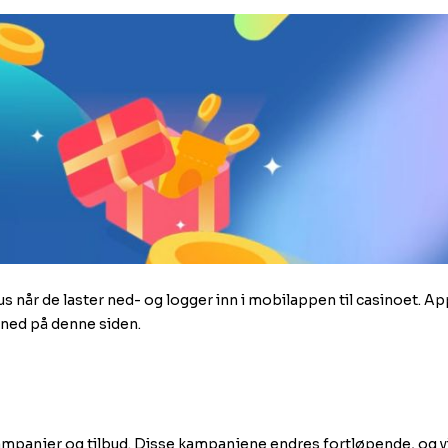
us når de laster ned- og logger inn i mobilappen til casinoet. A
 ned på denne siden.
ampanjer og tilbud. Disse kampanjene endres fortløpende, og v