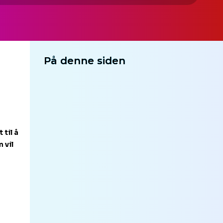
På denne siden
 til å
 vil