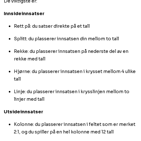
De viktigste er:
Innsideinnsatser
Rett på: du satser direkte på et tall
Splitt: du plasserer innsatsen din mellom to tall
Rekke: du plasserer innsatsen på nederste del av en
rekke med tall
Hjørne: du plasserer innsatsen i krysset mellom 4 ulike
tall
Linje: du plasserer innsatsen i krysslinjen mellom to
linjer med tall
Utsideinnsatser
Kolonne: du plasserer innsatsen i feltet som er merket
2:1, og du spiller på en hel kolonne med 12 tall