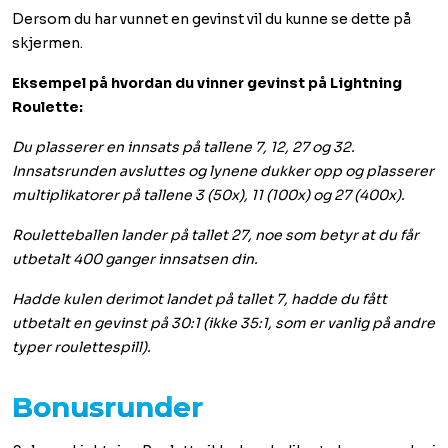
Dersom du har vunnet en gevinst vil du kunne se dette på
skjermen.
Eksempel på hvordan du vinner gevinst på Lightning
Roulette:
Du plasserer en innsats på tallene 7, 12, 27 og 32.
Innsatsrunden avsluttes og lynene dukker opp og plasserer
multiplikatorer på tallene 3 (50x), 11 (100x) og 27 (400x).
Rouletteballen lander på tallet 27, noe som betyr at du får
utbetalt 400 ganger innsatsen din.
Hadde kulen derimot landet på tallet 7, hadde du fått
utbetalt en gevinst på 30:1 (ikke 35:1, som er vanlig på andre
typer roulettespill).
Bonusrunder