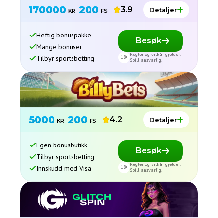
170000
200
3.9
kr
fs
Detaljer
Heftig bonuspakke
Besøk
Mange bonuser
Regler og vilkår gjelder.
Tilbyr sportsbetting
Spill ansvarlig.
5000
200
4.2
kr
fs
Detaljer
Egen bonusbutikk
Besøk
Tilbyr sportsbetting
Regler og vilkår gjelder.
Innskudd med Visa
Spill ansvarlig.