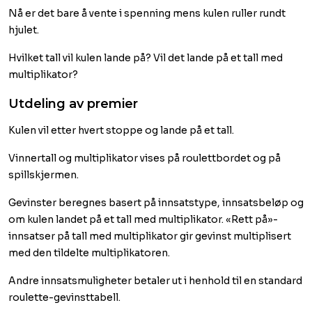
Nå er det bare å vente i spenning mens kulen ruller rundt
hjulet.
Hvilket tall vil kulen lande på? Vil det lande på et tall med
multiplikator?
Utdeling av premier
Kulen vil etter hvert stoppe og lande på et tall.
Vinnertall og multiplikator vises på roulettbordet og på
spillskjermen.
Gevinster beregnes basert på innsatstype, innsatsbeløp og
om kulen landet på et tall med multiplikator. «Rett på»-
innsatser på tall med multiplikator gir gevinst multiplisert
med den tildelte multiplikatoren.
Andre innsatsmuligheter betaler ut i henhold til en standard
roulette-gevinsttabell.