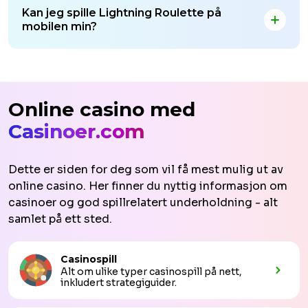
Kan jeg spille Lightning Roulette på
mobilen min?
Online casino med
Casinoer.com
Dette er siden for deg som vil få mest mulig ut av
online casino. Her finner du nyttig informasjon om
casinoer og god spillrelatert underholdning - alt
samlet på ett sted.
Casinospill
Alt om ulike typer casinospill på nett,
inkludert strategiguider.