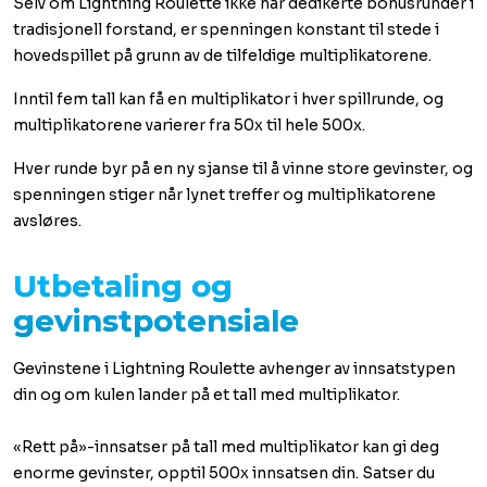
Selv om Lightning Roulette ikke har dedikerte bonusrunder i
tradisjonell forstand, er spenningen konstant til stede i
hovedspillet på grunn av de tilfeldige multiplikatorene.
Inntil fem tall kan få en multiplikator i hver spillrunde, og
multiplikatorene varierer fra 50x til hele 500x.
Hver runde byr på en ny sjanse til å vinne store gevinster, og
spenningen stiger når lynet treffer og multiplikatorene
avsløres.
Utbetaling og
gevinstpotensiale
Gevinstene i Lightning Roulette avhenger av innsatstypen
din og om kulen lander på et tall med multiplikator.
«Rett på»-innsatser på tall med multiplikator kan gi deg
enorme gevinster, opptil 500x innsatsen din. Satser du