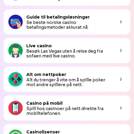
Guide til betalingsløsninger
Se beste norske casino
betalingsmetoder akkurat nå.
Live casino
Besøk Las Vegas uten å reise deg fra
sofaen med live casino.
Alt om nettpoker
Alt du trenger å vite om å spille poker
mot andre spillere på nett.
Casino på mobil
Spill hos casinoer på nett direkte fra
mobiltelefonen.
Casinolisenser