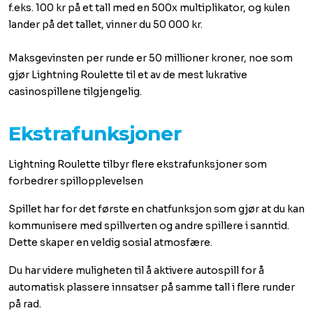
f.eks. 100 kr på et tall med en 500x multiplikator, og kulen
lander på det tallet, vinner du 50 000 kr.
Maksgevinsten per runde er 50 millioner kroner, noe som
gjør Lightning Roulette til et av de mest lukrative
casinospillene tilgjengelig.
Ekstrafunksjoner
Lightning Roulette tilbyr flere ekstrafunksjoner som
forbedrer spillopplevelsen
Spillet har for det første en chatfunksjon som gjør at du kan
kommunisere med spillverten og andre spillere i sanntid.
Dette skaper en veldig sosial atmosfære.
Du har videre muligheten til å aktivere autospill for å
automatisk plassere innsatser på samme tall i flere runder
på rad.