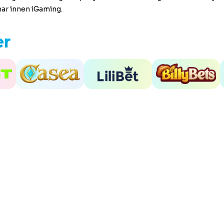
har innen iGaming.
er