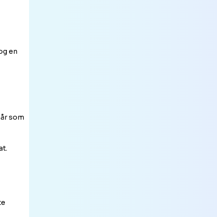
 og en
 når som
at.
te