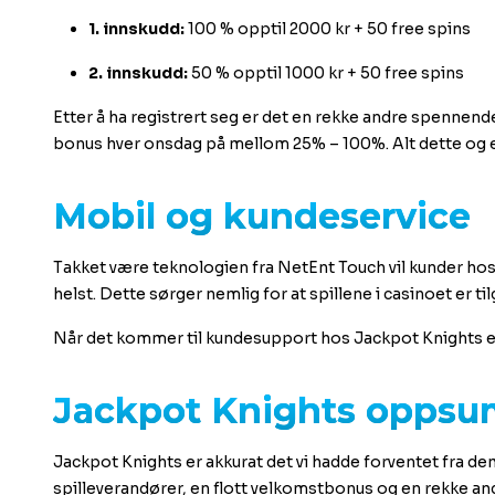
1. innskudd:
100 % opptil 2000 kr + 50 free spins
2. innskudd:
50 % opptil 1000 kr + 50 free spins
Etter å ha registrert seg er det en rekke andre spennen
bonus hver onsdag på mellom 25% – 100%. Alt dette og en
Mobil og kundeservice
Takket være teknologien fra NetEnt Touch vil kunder hos 
helst. Dette sørger nemlig for at spillene i casinoet er ti
Når det kommer til kundesupport hos Jackpot Knights er
Jackpot Knights opps
Jackpot Knights er akkurat det vi hadde forventet fra dem
spilleverandører, en flott velkomstbonus og en rekke and