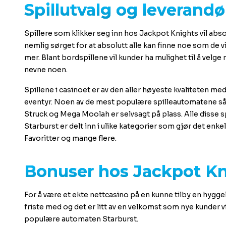
Spillutvalg og leverandø
Spillere som klikker seg inn hos Jackpot Knights vil abso
nemlig sørget for at absolutt alle kan finne noe som de vi
mer. Blant bordspillene vil kunder ha mulighet til å velg
nevne noen.
Spillene i casinoet er av den aller høyeste kvaliteten m
eventyr. Noen av de mest populære spilleautomatene s
Struck og Mega Moolah er selvsagt på plass. Alle disse 
Starburst er delt inn i ulike kategorier som gjør det enk
Favoritter og mange flere.
Bonuser hos Jackpot Kn
For å være et ekte nettcasino på en kunne tilby en hygge
friste med og det er litt av en velkomst som nye kunder vi
populære automaten Starburst.