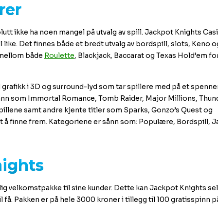
rer
lutt ikke ha noen mangel på utvalg av spill. Jackpot Knights Cas
l like. Det finnes både et bredt utvalg av bordspill, slots, Keno 
e mellom både
Roulette
, Blackjack, Baccarat og Texas Hold’em for
ed grafikk i 3D og surround-lyd som tar spillere med på et spenn
ånn som Immortal Romance, Tomb Raider, Major Millions, Thun
spillene samt andre kjente titler som Sparks, Gonzo’s Quest og
elt å finne frem. Kategoriene er sånn som: Populære, Bordspill, 
ights
lig velkomstpakke til sine kunder. Dette kan Jackpot Knights se
l få. Pakken er på hele 3000 kroner i tillegg til 100 gratisspinn 