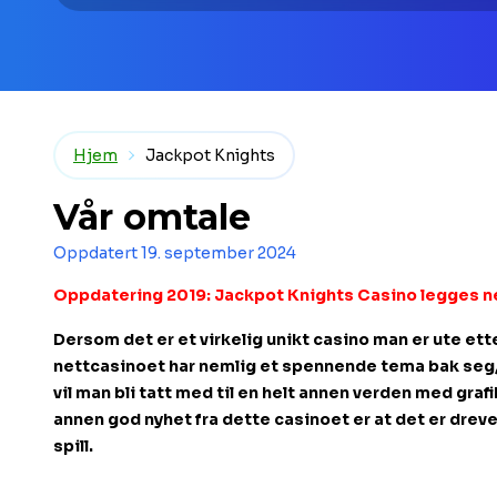
Hjem
Jackpot Knights
Vår omtale
Oppdatert
19. september 2024
Oppdatering 2019: Jackpot Knights Casino legges ned
Dersom det er et virkelig unikt casino man er ute ette
nettcasinoet har nemlig et spennende tema bak seg, o
vil man bli tatt med til en helt annen verden med gra
annen god nyhet fra dette casinoet er at det er drev
spill.