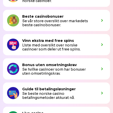
norske casinoer.
Beste casinobonuser
Se vår store oversikt over markedets
beste casinobonuser.
Vinn ekstra med free spins
Liste med oversikt over norske
casinoer som deler ut free spins.
Bonus uten omsetningskrav
Se hvilke casinoer som har bonuser
uten omsetningskrav.
Guide til betalingsløsninger
Se beste norske casino
betalingsmetoder akkurat nå.