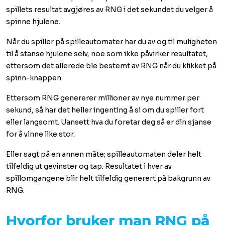
spillets resultat avgjøres av RNG i det sekundet du velger å
spinne hjulene.
Når du spiller på spilleautomater har du av og til muligheten
til å stanse hjulene selv, noe som ikke påvirker resultatet,
ettersom det allerede ble bestemt av RNG når du klikket på
spinn-knappen.
Ettersom RNG genererer millioner av nye nummer per
sekund, så har det heller ingenting å si om du spiller fort
eller langsomt. Uansett hva du foretar deg så er din sjanse
for å vinne like stor.
Eller sagt på en annen måte; spilleautomaten deler helt
tilfeldig ut gevinster og tap. Resultatet i hver av
spillomgangene blir helt tilfeldig generert på bakgrunn av
RNG.
Hvorfor bruker man RNG på