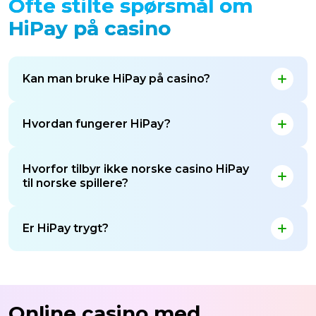
Ofte stilte spørsmål om
HiPay på casino
Kan man bruke HiPay på casino?
Hvordan fungerer HiPay?
Hvorfor tilbyr ikke norske casino HiPay
til norske spillere?
Er HiPay trygt?
Online casino med