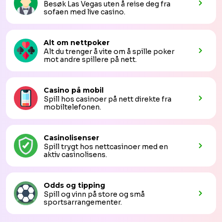
Besøk Las Vegas uten å reise deg fra
sofaen med live casino.
Alt om nettpoker
Alt du trenger å vite om å spille poker
mot andre spillere på nett.
Casino på mobil
Spill hos casinoer på nett direkte fra
mobiltelefonen.
Casinolisenser
Spill trygt hos nettcasinoer med en
aktiv casinolisens.
Odds og tipping
Spill og vinn på store og små
sportsarrangementer.