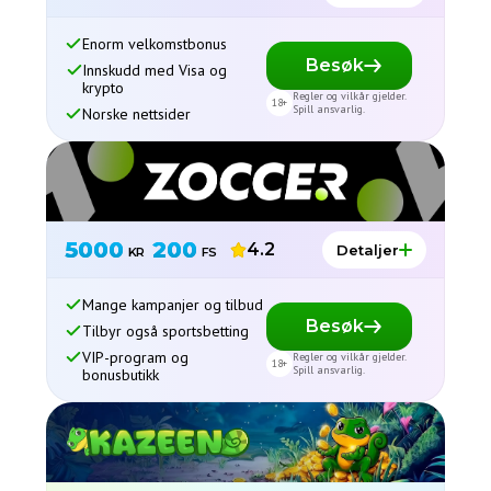
Enorm velkomstbonus
Besøk
Innskudd med Visa og
krypto
Regler og vilkår gjelder.
Spill ansvarlig.
Norske nettsider
5000
200
4.2
kr
fs
Detaljer
Mange kampanjer og tilbud
Besøk
Tilbyr også sportsbetting
VIP-program og
Regler og vilkår gjelder.
Spill ansvarlig.
bonusbutikk