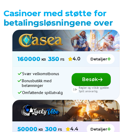
Casinoer med støtte for
betalingsløsningene over
160000
350
4.0
kr
fs
Detaljer
Svær velkomstbonus
Besøk
Bonusbutikk med
belønninger
Regler og vilkår gjelder.
Spill ansvarlig.
Omfattende spillutvalg
50000
300
4.4
kr
fs
Detaljer