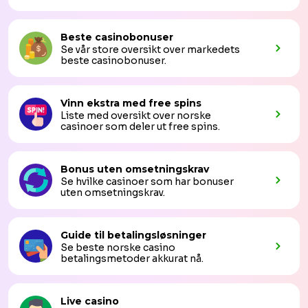
Beste casinobonuser
Se vår store oversikt over markedets
beste casinobonuser.
Vinn ekstra med free spins
Liste med oversikt over norske
casinoer som deler ut free spins.
Bonus uten omsetningskrav
Se hvilke casinoer som har bonuser
uten omsetningskrav.
Guide til betalingsløsninger
Se beste norske casino
betalingsmetoder akkurat nå.
Live casino