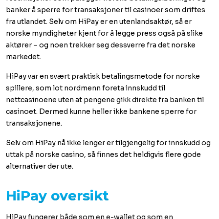
banker å sperre for transaksjoner til casinoer som driftes
fra utlandet. Selv om HiPay er en utenlandsaktør, så er
norske myndigheter kjent for å legge press også på slike
aktører – og noen trekker seg dessverre fra det norske
markedet.
HiPay var en svært praktisk betalingsmetode for norske
spillere, som lot nordmenn foreta innskudd til
nettcasinoene uten at pengene gikk direkte fra banken til
casinoet. Dermed kunne heller ikke bankene sperre for
transaksjonene.
Selv om HiPay nå ikke lenger er tilgjengelig for innskudd og
uttak på norske casino, så finnes det heldigvis flere gode
alternativer der ute.
HiPay oversikt
HiPay fungerer både som en e-wallet og som en