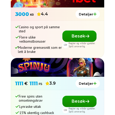
3000
4.4
kr
Detaljer
Casino og sport på samme
sted
Besøk
Flere ulike
velkomstbonuser
Regler og vilkår gjelder.
Spill ansvarlig.
Moderne grensesnitt som er
lett å bruke
1111
1111
3.9
€
fs
Detaljer
Free spins uten
omsetningskrav
Besøk
Lynraske uttak
Regler og vilkår gjelder.
Spill ansvarlig.
15% ukentlig cashback