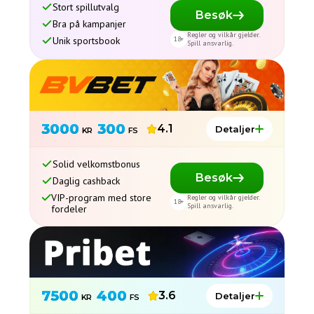
Stort spillutvalg
Besøk
Bra på kampanjer
Regler og vilkår gjelder.
Unik sportsbook
Spill ansvarlig.
3000
300
4.1
kr
fs
Detaljer
Solid velkomstbonus
Besøk
Daglig cashback
VIP-program med store
Regler og vilkår gjelder.
Spill ansvarlig.
fordeler
7500
400
3.6
kr
fs
Detaljer