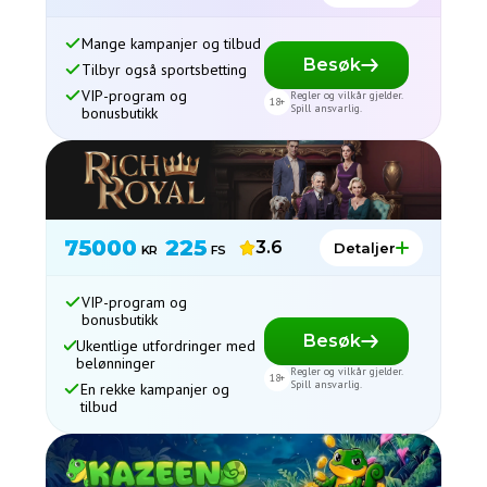
Mange kampanjer og tilbud
Besøk
Tilbyr også sportsbetting
VIP-program og
Regler og vilkår gjelder.
Spill ansvarlig.
bonusbutikk
75000
225
3.6
kr
fs
Detaljer
VIP-program og
bonusbutikk
Besøk
Ukentlige utfordringer med
belønninger
Regler og vilkår gjelder.
Spill ansvarlig.
En rekke kampanjer og
tilbud