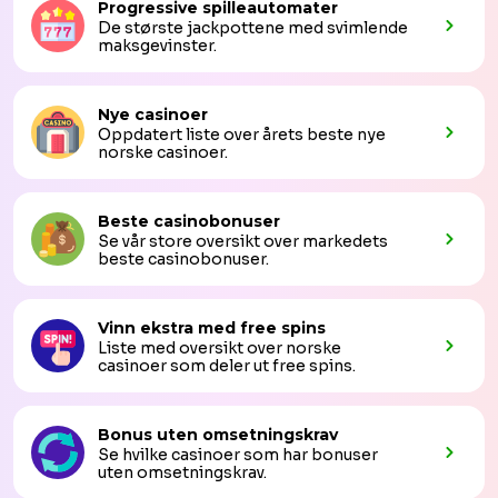
Progressive spilleautomater
De største jackpottene med svimlende
maksgevinster.
Nye casinoer
Oppdatert liste over årets beste nye
norske casinoer.
Beste casinobonuser
Se vår store oversikt over markedets
beste casinobonuser.
Vinn ekstra med free spins
Liste med oversikt over norske
casinoer som deler ut free spins.
Bonus uten omsetningskrav
Se hvilke casinoer som har bonuser
uten omsetningskrav.