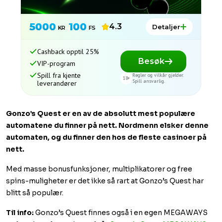
5000
100
4.3
kr
fs
Detaljer
Cashback opptil 25%
Besøk
VIP-program
Spill fra kjente
Regler og vilkår gjelder.
Spill ansvarlig.
leverandører
Gonzo’s Quest er en av de absolutt mest populære
automatene du finner på nett. Nordmenn elsker denne
automaten, og du finner den hos de fleste casinoer på
nett.
Med masse bonusfunksjoner, multiplikatorer og free
spins-muligheter er det ikke så rart at Gonzo’s Quest har
blitt så populær.
Til info:
Gonzo’s Quest finnes også i en egen MEGAWAYS