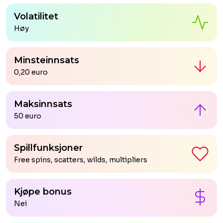
Volatilitet
Høy
Minsteinnsats
0,20 euro
Maksinnsats
50 euro
Spillfunksjoner
Free spins, scatters, wilds, multipliers
Kjøpe bonus
Nei