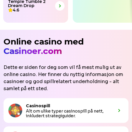
Temple Tumble 2
Dream Drop
4.6
Online casino med
Casinoer.com
Dette er siden for deg som vil få mest mulig ut av
online casino. Her finner du nyttig informasjon om
casinoer og god spillrelatert underholdning - alt
samlet på ett sted.
Casinospill
Alt om ulike typer casinospill på nett,
inkludert strategiguider.