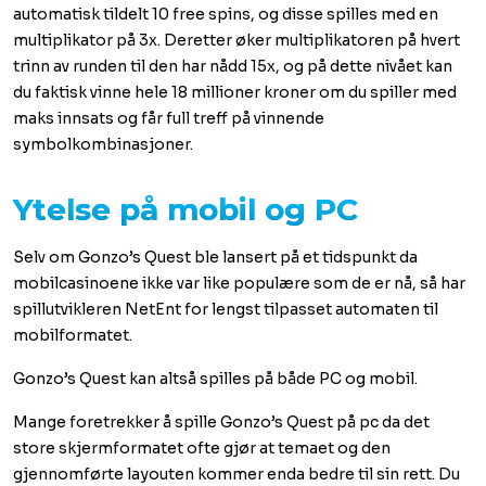
automatisk tildelt 10 free spins, og disse spilles med en
multiplikator på 3x. Deretter øker multiplikatoren på hvert
trinn av runden til den har nådd 15x, og på dette nivået kan
du faktisk vinne hele 18 millioner kroner om du spiller med
maks innsats og får full treff på vinnende
symbolkombinasjoner.
Ytelse på mobil og PC
Selv om Gonzo’s Quest ble lansert på et tidspunkt da
mobilcasinoene ikke var like populære som de er nå, så har
spillutvikleren NetEnt for lengst tilpasset automaten til
mobilformatet.
Gonzo’s Quest kan altså spilles på både PC og mobil.
Mange foretrekker å spille Gonzo’s Quest på pc da det
store skjermformatet ofte gjør at temaet og den
gjennomførte layouten kommer enda bedre til sin rett. Du