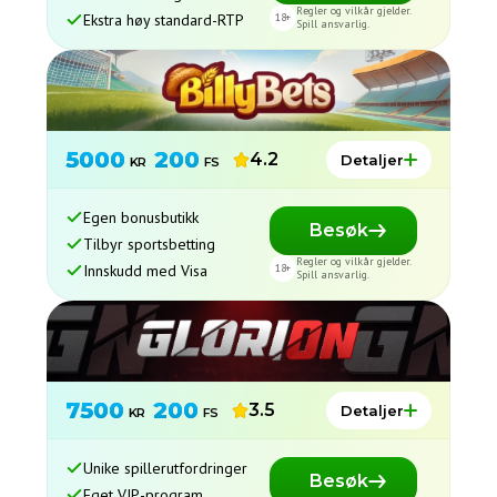
Regler og vilkår gjelder.
Ekstra høy standard-RTP
Spill ansvarlig.
5000
200
4.2
kr
fs
Detaljer
Egen bonusbutikk
Besøk
Tilbyr sportsbetting
Regler og vilkår gjelder.
Innskudd med Visa
Spill ansvarlig.
7500
200
3.5
kr
fs
Detaljer
Unike spillerutfordringer
Besøk
Eget VIP-program