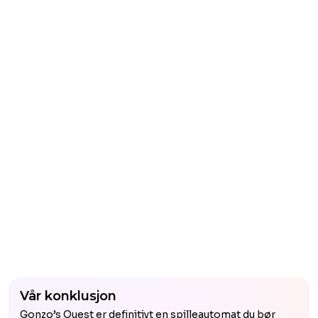
Vår konklusjon
Gonzo’s Quest er definitivt en spilleautomat du bør