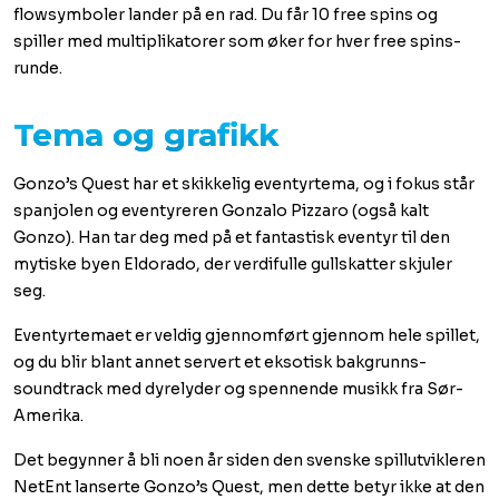
flowsymboler lander på en rad. Du får 10 free spins og
spiller med multiplikatorer som øker for hver free spins-
runde.
Tema og grafikk
Gonzo’s Quest har et skikkelig eventyrtema, og i fokus står
spanjolen og eventyreren Gonzalo Pizzaro (også kalt
Gonzo). Han tar deg med på et fantastisk eventyr til den
mytiske byen Eldorado, der verdifulle gullskatter skjuler
seg.
Eventyrtemaet er veldig gjennomført gjennom hele spillet,
og du blir blant annet servert et eksotisk bakgrunns-
soundtrack med dyrelyder og spennende musikk fra Sør-
Amerika.
Det begynner å bli noen år siden den svenske spillutvikleren
NetEnt lanserte Gonzo’s Quest, men dette betyr ikke at den