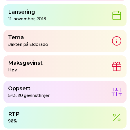
Lansering
11. november, 2013
Tema
Jakten på Eldorado
Maksgevinst
Høy
Oppsett
5×3, 20 gevinstlinjer
RTP
96%