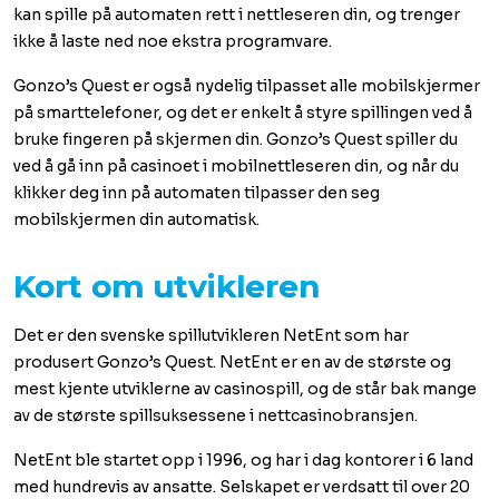
kan spille på automaten rett i nettleseren din, og trenger
ikke å laste ned noe ekstra programvare.
Gonzo’s Quest er også nydelig tilpasset alle mobilskjermer
på smarttelefoner, og det er enkelt å styre spillingen ved å
bruke fingeren på skjermen din. Gonzo’s Quest spiller du
ved å gå inn på casinoet i mobilnettleseren din, og når du
klikker deg inn på automaten tilpasser den seg
mobilskjermen din automatisk.
Kort om utvikleren
Det er den svenske spillutvikleren NetEnt som har
produsert Gonzo’s Quest. NetEnt er en av de største og
mest kjente utviklerne av casinospill, og de står bak mange
av de største spillsuksessene i nettcasinobransjen.
NetEnt ble startet opp i 1996, og har i dag kontorer i 6 land
med hundrevis av ansatte. Selskapet er verdsatt til over 20