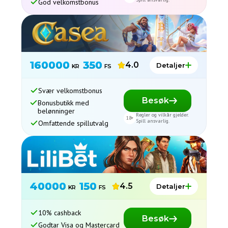
God velkomstbonus
160000
350
4.0
kr
fs
Detaljer
Svær velkomstbonus
Besøk
Bonusbutikk med
belønninger
Regler og vilkår gjelder.
Spill ansvarlig.
Omfattende spillutvalg
40000
150
4.5
kr
fs
Detaljer
10% cashback
Besøk
Godtar Visa og Mastercard