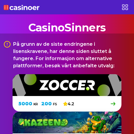
CasinoSinners
På grunn av de siste endringene i
lisenskravene, har denne siden sluttet å
fungere. For informasjon om alternative
plattformer, besøk vårt anbefalte utvalg:
5000
kr
200
fs
4.2