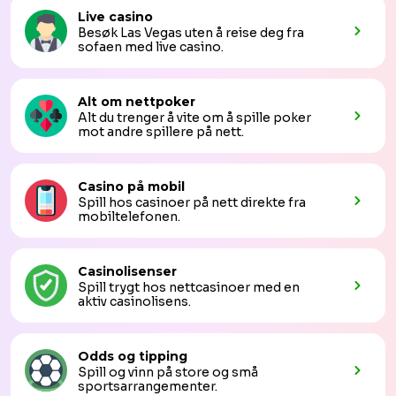
Live casino
Besøk Las Vegas uten å reise deg fra
sofaen med live casino.
Alt om nettpoker
Alt du trenger å vite om å spille poker
mot andre spillere på nett.
Casino på mobil
Spill hos casinoer på nett direkte fra
mobiltelefonen.
Casinolisenser
Spill trygt hos nettcasinoer med en
aktiv casinolisens.
Odds og tipping
Spill og vinn på store og små
sportsarrangementer.