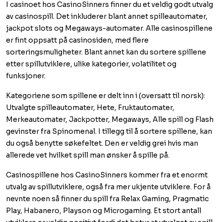
I casinoet hos CasinoSinners finner du et veldig godt utvalg
av casinospill. Det inkluderer blant annet spilleautomater,
jackpot slots og Megaways-automater. Alle casinospillene
er fint oppsatt på casinosiden, med flere
sorteringsmuligheter. Blant annet kan du sortere spillene
etter spillutviklere, ulike kategorier, volatilitet og
funksjoner.
Kategoriene som spillene er delt inn i (oversatt til norsk):
Utvalgte spilleautomater, Hete, Fruktautomater,
Merkeautomater, Jackpotter, Megaways, Alle spill og Flash
gevinster fra Spinomenal. I tillegg til å sortere spillene, kan
du også benytte søkefeltet. Den er veldig grei hvis man
allerede vet hvilket spill man ønsker å spille på.
Casinospillene hos CasinoSinners kommer fra et enormt
utvalg av spillutviklere, også fra mer ukjente utviklere. For å
nevnte noen så finner du spill fra Relax Gaming, Pragmatic
Play, Habanero, Playson og Microgaming. Et stort antall