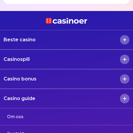
Beste casino
Casinospill
Casino bonus
Casino guide
Om oss