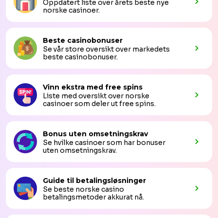
Oppdatert liste over årets beste nye
norske casinoer.
Beste casinobonuser
Se vår store oversikt over markedets
beste casinobonuser.
Vinn ekstra med free spins
Liste med oversikt over norske
casinoer som deler ut free spins.
Bonus uten omsetningskrav
Se hvilke casinoer som har bonuser
uten omsetningskrav.
Guide til betalingsløsninger
Se beste norske casino
betalingsmetoder akkurat nå.