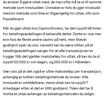
du ønsker å gjøre uttak med, da man ofte må ta ut til samme
metode som innskuddet. Unntaket er hvis du gjør innskudd
med en metode som ikke er tilgjengelig for uttak, slik som
Paysafecard.
Når du gjør uttak hos CasinoSinners, tar det opptil 48 timer
for betalingsavdelingen å behandle dette. Dette er noe mer
enn hos de fleste andre casino på nett, men likevel
godkjent spør du oss. Uansett kan du være sikker på at
betalingsavdelingen sørger for at alle transaksjoner er
trygge. Når det gjelder maksbeløp for uttak, så kan du ta ut
opptil 50.000 kr om dagen, og 250.000 kr i måneden.
Vær obs på at det også er ulike maksbeløp per transaksjon,
avhengig av hvilken betalingsmetode du bruker. Alle
innskudd er umiddelbare, mens uttak kan ta opptil 7
virkedager etter at det er blitt godkjent. Tiden det tar å
motta et uttak avhenger av betalingsmetoden du velger.