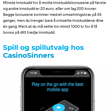
Minste innskudd for å motta innskuddsbonusene på første
og andre innskudd er 20 euro, eller om lag 200 kroner.
Begge bonusene kommer med et omsetningskrav på 35
ganger, men du trenger bare å omsette innskuddene dine
én gang. Merk at du må sette inn minst 1000 kr for å få
bonus på ditt tredje innskudd.
Spill og spillutvalg hos
CasinoSinners