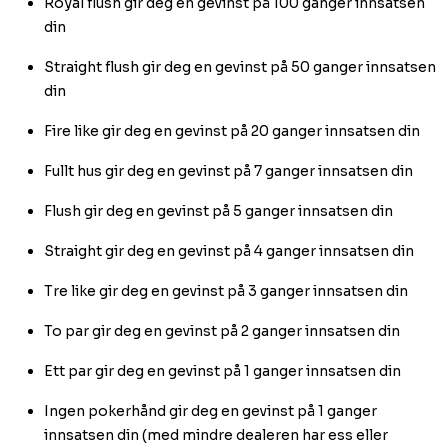
Royal flush gir deg en gevinst på 100 ganger innsatsen
din
Straight flush gir deg en gevinst på 50 ganger innsatsen
din
Fire like gir deg en gevinst på 20 ganger innsatsen din
Fullt hus gir deg en gevinst på 7 ganger innsatsen din
Flush gir deg en gevinst på 5 ganger innsatsen din
Straight gir deg en gevinst på 4 ganger innsatsen din
Tre like gir deg en gevinst på 3 ganger innsatsen din
To par gir deg en gevinst på 2 ganger innsatsen din
Ett par gir deg en gevinst på 1 ganger innsatsen din
Ingen pokerhånd gir deg en gevinst på 1 ganger
innsatsen din (med mindre dealeren har ess eller