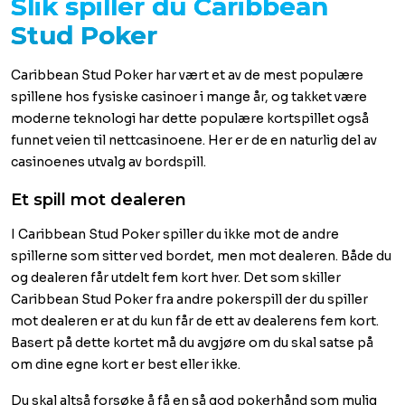
Slik spiller du Caribbean
Stud Poker
Caribbean Stud Poker har vært et av de mest populære
spillene hos fysiske casinoer i mange år, og takket være
moderne teknologi har dette populære kortspillet også
funnet veien til nettcasinoene. Her er de en naturlig del av
casinoenes utvalg av bordspill.
Et spill mot dealeren
I Caribbean Stud Poker spiller du ikke mot de andre
spillerne som sitter ved bordet, men mot dealeren. Både du
og dealeren får utdelt fem kort hver. Det som skiller
Caribbean Stud Poker fra andre pokerspill der du spiller
mot dealeren er at du kun får de ett av dealerens fem kort.
Basert på dette kortet må du avgjøre om du skal satse på
om dine egne kort er best eller ikke.
Du skal altså forsøke å få en så god pokerhånd som mulig