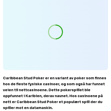
Caribbean Stud Poker er en variant av poker som finnes
hos de fleste fysiske casinoer, og som også har funnet
veien til nettcasinoene. Dette pokerspillet ble
oppfunnet i Karibien, derav navnet. Hos casinoene på
nett er Caribbean Stud Poker et populært spill der du
spiller mot en datamaskin.