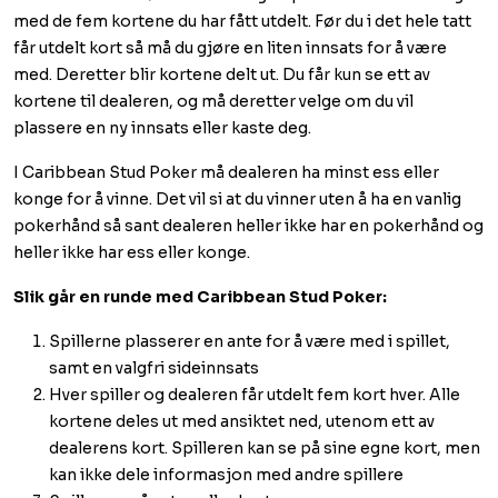
med de fem kortene du har fått utdelt. Før du i det hele tatt
får utdelt kort så må du gjøre en liten innsats for å være
med. Deretter blir kortene delt ut. Du får kun se ett av
kortene til dealeren, og må deretter velge om du vil
plassere en ny innsats eller kaste deg.
I Caribbean Stud Poker må dealeren ha minst ess eller
konge for å vinne. Det vil si at du vinner uten å ha en vanlig
pokerhånd så sant dealeren heller ikke har en pokerhånd og
heller ikke har ess eller konge.
Slik går en runde med Caribbean Stud Poker:
Spillerne plasserer en ante for å være med i spillet,
samt en valgfri sideinnsats
Hver spiller og dealeren får utdelt fem kort hver. Alle
kortene deles ut med ansiktet ned, utenom ett av
dealerens kort. Spilleren kan se på sine egne kort, men
kan ikke dele informasjon med andre spillere