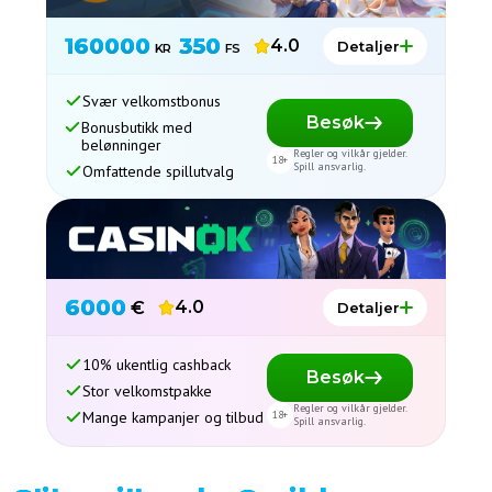
160000
350
4.0
kr
fs
Detaljer
Svær velkomstbonus
Besøk
Bonusbutikk med
belønninger
Regler og vilkår gjelder.
Spill ansvarlig.
Omfattende spillutvalg
6000
4.0
€
Detaljer
10% ukentlig cashback
Besøk
Stor velkomstpakke
Regler og vilkår gjelder.
Mange kampanjer og tilbud
Spill ansvarlig.