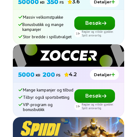
50000
350
3.6
kr
fs
Detaljer
Massiv velkomstpakke
Besøk
Bonusbutikk og mange
kampanjer
Regler og vilkår gjelder.
Spill ansvarlig.
Stor bredde i spillutvalget
5000
200
4.2
kr
fs
Detaljer
Mange kampanjer og tilbud
Besøk
Tilbyr også sportsbetting
VIP-program og
Regler og vilkår gjelder.
Spill ansvarlig.
bonusbutikk