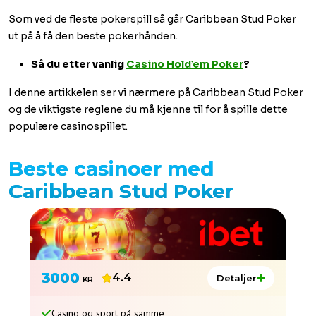
Som ved de fleste pokerspill så går Caribbean Stud Poker
ut på å få den beste pokerhånden.
Så du etter vanlig
Casino Hold’em Poker
?
I denne artikkelen ser vi nærmere på Caribbean Stud Poker
og de viktigste reglene du må kjenne til for å spille dette
populære casinospillet.
Beste casinoer med
Caribbean Stud Poker
3000
4.4
kr
Detaljer
Casino og sport på samme