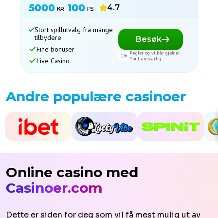
5000
100
4.7
kr
fs
Stort spillutvalg fra mange
tilbydere
Besøk
Fine bonuser
Regler og vilkår gjelder.
Spill ansvarlig.
Live Casino
Andre populære casinoer
Online casino med
Casinoer.com
Dette er siden for deg som vil få mest mulig ut av