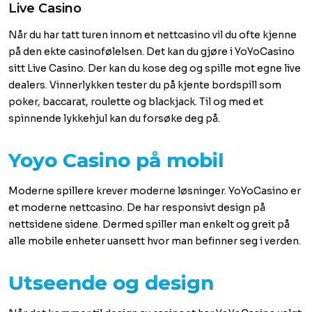
Live Casino
Når du har tatt turen innom et nettcasino vil du ofte kjenne
på den ekte casinofølelsen. Det kan du gjøre i YoYoCasino
sitt Live Casino. Der kan du kose deg og spille mot egne live
dealers. Vinnerlykken tester du på kjente bordspill som
poker, baccarat, roulette og blackjack. Til og med et
spinnende lykkehjul kan du forsøke deg på.
Yoyo Casino på mobil
Moderne spillere krever moderne løsninger. YoYoCasino er
et moderne nettcasino. De har responsivt design på
nettsidene sidene. Dermed spiller man enkelt og greit på
alle mobile enheter uansett hvor man befinner seg i verden.
Utseende og design