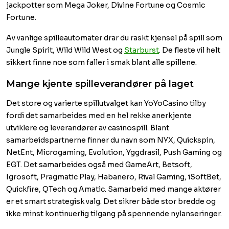
jackpotter som Mega Joker, Divine Fortune og Cosmic
Fortune.
Av vanlige spilleautomater drar du raskt kjensel på spill som
Jungle Spirit, Wild Wild West og
Starburst
. De fleste vil helt
sikkert finne noe som faller i smak blant alle spillene.
Mange kjente spilleverandører på laget
Det store og varierte spillutvalget kan YoYoCasino tilby
fordi det samarbeides med en hel rekke anerkjente
utviklere og leverandører av casinospill. Blant
samarbeidspartnerne finner du navn som NYX, Quickspin,
NetEnt, Microgaming, Evolution, Yggdrasil, Push Gaming og
EGT. Det samarbeides også med GameArt, Betsoft,
Igrosoft, Pragmatic Play, Habanero, Rival Gaming, iSoftBet,
Quickfire, QTech og Amatic. Samarbeid med mange aktører
er et smart strategisk valg. Det sikrer både stor bredde og
ikke minst kontinuerlig tilgang på spennende nylanseringer.