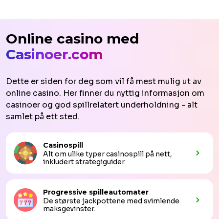
Online casino med
Casinoer.com
Dette er siden for deg som vil få mest mulig ut av
online casino. Her finner du nyttig informasjon om
casinoer og god spillrelatert underholdning - alt
samlet på ett sted.
Casinospill
Alt om ulike typer casinospill på nett,
inkludert strategiguider.
Progressive spilleautomater
De største jackpottene med svimlende
maksgevinster.