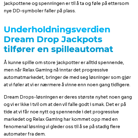
jackpottene og spenningen er til å ta og føle på ettersom
nye DD-symboler faller på plass.
Underholdningsverdien
Dream Drop Jackpots
tilfører en spilleautomat
Å kunne spille om store jackpotter er alltid spennende,
men når Relax Gaming nå inntar det progressive
automatmarkedet, bringer de med seg løsninger som gjør
at vi føler at vi er nærmere å vinne enn noen gang tidligere.
Dream Drops-løsningen er deres største nyhet noen gang
og vi er ikke i tvil om at den vil falle godt i smak. Det er på
tide at vi får noe nytt og spennende i det progressive
markedet og Relax Gaming har kommet opp med en
fenomenal løsning vi gleder oss til å se på stadig flere
automater fra dem.