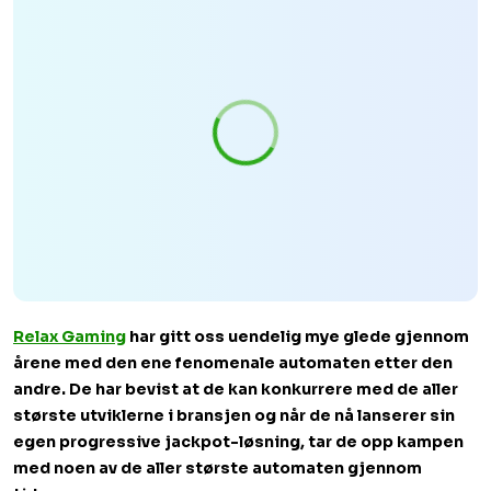
Relax Gaming
har gitt oss uendelig mye glede gjennom
årene med den ene fenomenale automaten etter den
andre. De har bevist at de kan konkurrere med de aller
største utviklerne i bransjen og når de nå lanserer sin
egen progressive jackpot-løsning, tar de opp kampen
med noen av de aller største automaten gjennom