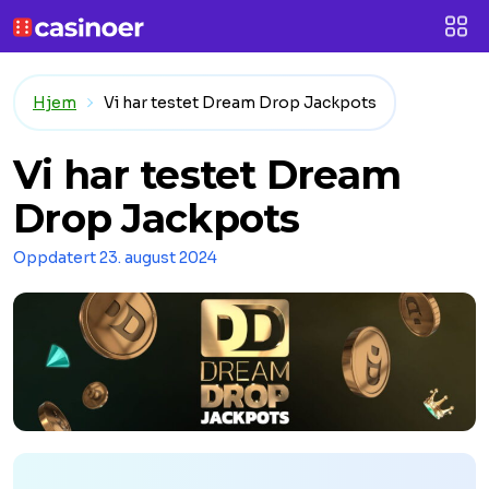
Hjem
Vi har testet Dream Drop Jackpots
Vi har testet Dream
Drop Jackpots
Oppdatert
23. august 2024