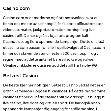
Casino.com
Casino.com er et moderne og flott nettcasino, hvor du
finner det meste av casinospill, inkludert spilleautomater,
videoautomater, jackpotautomater, bordspill og live
casinospill. De har også et lojalitetsprogram kalt
Casinoclub, og flere spennende kampanjer. Dette er altså
et casino som passer for alle. I spillutvalget til Casino.com
finner du i skrivende stund nesten 300 casinospill, og vi
regner med at dette antallet bare vil vokse og vokse.
Utvalget inkluderer også en god del spill fra Triple-PG.
Betzest Casino
De fleste kjenner nok igjen Betzest Casino ved at det er en
grønn kameleon i logoen til casinoet. På dette morsomme
casinoet finner du både casinospill og oddsspill, i tillegg til
live casino, live odds og virtuell sport. De har også noen
spennende kampanjer tilgjengelig for spillerne sine. I