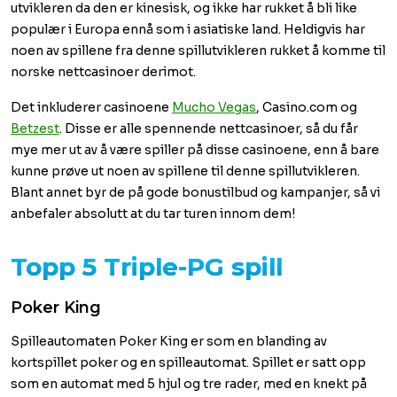
utvikleren da den er kinesisk, og ikke har rukket å bli like
populær i Europa ennå som i asiatiske land. Heldigvis har
noen av spillene fra denne spillutvikleren rukket å komme til
norske nettcasinoer derimot.
Det inkluderer casinoene
Mucho Vegas
, Casino.com og
Betzest
. Disse er alle spennende nettcasinoer, så du får
mye mer ut av å være spiller på disse casinoene, enn å bare
kunne prøve ut noen av spillene til denne spillutvikleren.
Blant annet byr de på gode bonustilbud og kampanjer, så vi
anbefaler absolutt at du tar turen innom dem!
Topp 5 Triple-PG spill
Poker King
Spilleautomaten Poker King er som en blanding av
kortspillet poker og en spilleautomat. Spillet er satt opp
som en automat med 5 hjul og tre rader, med en knekt på