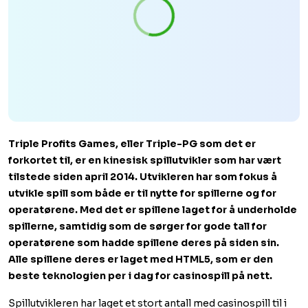
Triple Profits Games, eller Triple-PG som det er
forkortet til, er en kinesisk spillutvikler som har vært
tilstede siden april 2014. Utvikleren har som fokus å
utvikle spill som både er til nytte for spillerne og for
operatørene. Med det er spillene laget for å underholde
spillerne, samtidig som de sørger for gode tall for
operatørene som hadde spillene deres på siden sin.
Alle spillene deres er laget med HTML5, som er den
beste teknologien per i dag for casinospill på nett.
Spillutvikleren har laget et stort antall med casinospill til i