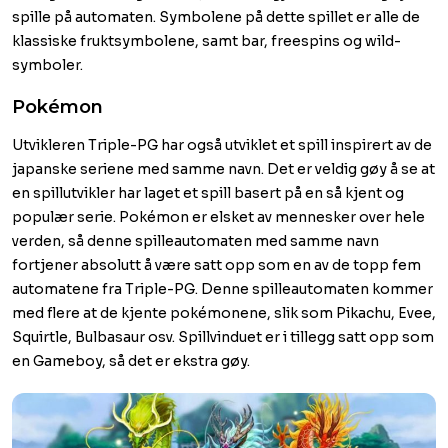
spille på automaten. Symbolene på dette spillet er alle de
klassiske fruktsymbolene, samt bar, freespins og wild-
symboler.
Pokémon
Utvikleren Triple-PG har også utviklet et spill inspirert av de
japanske seriene med samme navn. Det er veldig gøy å se at
en spillutvikler har laget et spill basert på en så kjent og
populær serie. Pokémon er elsket av mennesker over hele
verden, så denne spilleautomaten med samme navn
fortjener absolutt å være satt opp som en av de topp fem
automatene fra Triple-PG. Denne spilleautomaten kommer
med flere at de kjente pokémonene, slik som Pikachu, Evee,
Squirtle, Bulbasaur osv. Spillvinduet er i tillegg satt opp som
en Gameboy, så det er ekstra gøy.