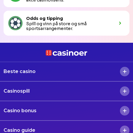
aktiv casinolisens.
Odds og tipping
Spill og vinn på store og små
sportsarrangementer.
Beste casino
Casinospill
Casino bonus
Casino guide