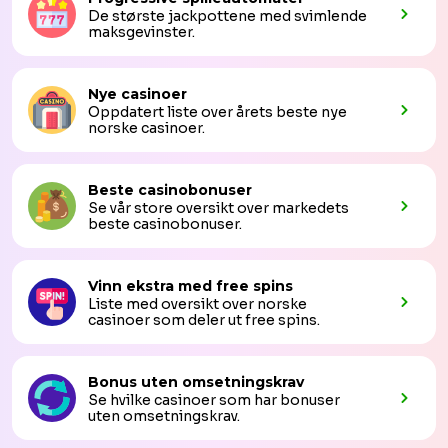
De største jackpottene med svimlende
maksgevinster.
Nye casinoer
Oppdatert liste over årets beste nye
norske casinoer.
Beste casinobonuser
Se vår store oversikt over markedets
beste casinobonuser.
Vinn ekstra med free spins
Liste med oversikt over norske
casinoer som deler ut free spins.
Bonus uten omsetningskrav
Se hvilke casinoer som har bonuser
uten omsetningskrav.