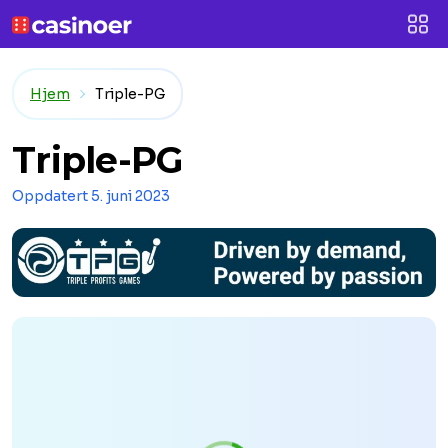
Hjem
Triple-PG
Triple-PG
Oppdatert
5. juni 2023