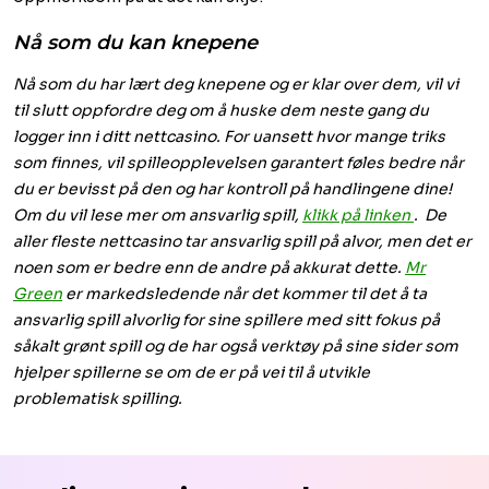
Nå som du kan knepene
Nå som du har lært deg knepene og er klar over dem, vil vi
til slutt oppfordre deg om å huske dem neste gang du
logger inn i ditt nettcasino. For uansett hvor mange triks
som finnes, vil spilleopplevelsen garantert føles bedre når
du er bevisst på den og har kontroll på handlingene dine!
Om du vil lese mer om ansvarlig spill,
klikk på linken
. De
aller fleste nettcasino tar ansvarlig spill på alvor, men det er
noen som er bedre enn de andre på akkurat dette.
Mr
Green
er markedsledende når det kommer til det å ta
ansvarlig spill alvorlig for sine spillere med sitt fokus på
såkalt grønt spill og de har også verktøy på sine sider som
hjelper spillerne se om de er på vei til å utvikle
problematisk spilling.