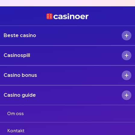
Beste casino
Casinospill
Casino bonus
Casino guide
Om oss
Kontakt