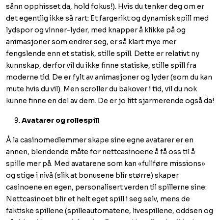
sånn opphisset da, hold fokus!). Hvis du tenker deg om er
det egentlig ikke så rart: Et fargerikt og dynamisk spill med
lydspor og vinner-lyder, med knapper å klikke på og
animasjoner som endrer seg, er så klart mye mer
fengslende enn et statisk, stille spill. Dette er relativt ny
kunnskap, derfor vil du ikke finne statiske, stille spill fra
moderne tid. De er fylt av animasjoner og lyder (som du kan
mute hvis du vil). Men scroller du bakover i tid, vil du nok
kunne finne en del av dem. De er jo litt sjarmerende også da!
Avatarer og rollespill
Å la casinomedlemmer skape sine egne avatarer er en
annen, blendende måte for nettcasinoene å få oss til å
spille mer på. Med avatarene som kan «fullføre missions»
og stige i nivå (slik at bonusene blir større) skaper
casinoene en egen, personalisert verden til spillerne sine:
Nettcasinoet blir et helt eget spill i seg selv, mens de
faktiske spillene (spilleautomatene, livespillene, oddsen og