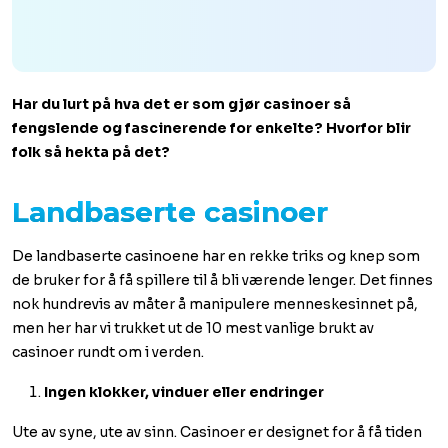
Har du lurt på hva det er som gjør casinoer så
fengslende og fascinerende for enkelte? Hvorfor blir
folk så hekta på det?
Landbaserte casinoer
De landbaserte casinoene har en rekke triks og knep som
de bruker for å få spillere til å bli værende lenger. Det finnes
nok hundrevis av måter å manipulere menneskesinnet på,
men her har vi trukket ut de 10 mest vanlige brukt av
casinoer rundt om i verden.
Ingen klokker, vinduer eller endringer
Ute av syne, ute av sinn. Casinoer er designet for å få tiden