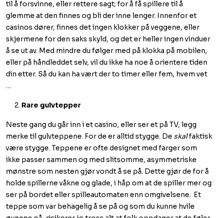
til å forsvinne, eller rettere sagt; for å få spillere til å
glemme at den finnes og bli der inne lenger. Innenfor et
casinos dører, finnes det ingen klokker på veggene, eller
skjermene for den saks skyld, og det er heller ingen vinduer
å se ut av. Med mindre du følger med på klokka på mobilen,
eller på håndleddet selv, vil du ikke ha noe å orientere tiden
din etter. Så du kan ha vært der to timer eller fem, hvem vet
…
Rare gulvtepper
Neste gang du går inn i et casino, eller ser et på TV, legg
merke til gulvteppene. For de er alltid stygge. De
skal
faktisk
være stygge. Teppene er ofte designet med farger som
ikke passer sammen og med slitsomme, asymmetriske
mønstre som nesten gjør vondt å se på. Dette gjør de for å
holde spillerne våkne og glade, i håp om at de spiller mer og
ser på bordet eller spilleautomaten enn omgivelsene. Et
teppe som var behagelig å se på og som du kunne hvile
øynene på, risikerer jo tross alt at folk oppdager at de føler