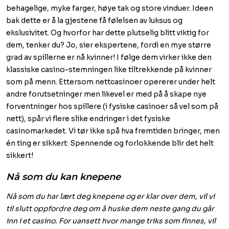
behagelige, myke farger, høye tak og store vinduer. Ideen
bak dette er å la gjestene få følelsen av luksus og
ekslusivitet. Og hvorfor har dette plutselig blitt viktig for
dem, tenker du? Jo, sier ekspertene, fordi en mye større
grad av spillerne er nå kvinner! I følge dem virker ikke den
klassiske casino-stemningen like tiltrekkende på kvinner
som på menn. Ettersom nettcasinoer opererer under helt
andre forutsetninger men likevel er med på å skape nye
forventninger hos spillere (i fysiske casinoer så vel som på
nett), spår vi flere slike endringer i det fysiske
casinomarkedet. Vi tør ikke spå hva fremtiden bringer, men
én ting er sikkert: Spennende og forlokkende blir det helt
sikkert!
Nå som du kan knepene
Nå som du har lært deg knepene og er klar over dem, vil vi
til slutt oppfordre deg om å huske dem neste gang du går
inn i et casino. For uansett hvor mange triks som finnes, vil