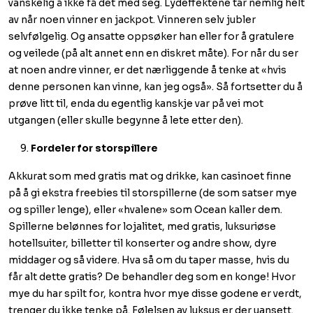
vanskelig å ikke få det med seg. Lydeffektene tar nemlig helt
av når noen vinner en jackpot. Vinneren selv jubler
selvfølgelig. Og ansatte oppsøker han eller for å gratulere
og veilede (på alt annet enn en diskret måte). For når du ser
at noen andre vinner, er det nærliggende å tenke at «hvis
denne personen kan vinne, kan jeg også». Så fortsetter du å
prøve litt til, enda du egentlig kanskje var på vei mot
utgangen (eller skulle begynne å lete etter den).
Fordeler for storspillere
Akkurat som med gratis mat og drikke, kan casinoet finne
på å gi ekstra freebies til storspillerne (de som satser mye
og spiller lenge), eller «hvalene» som Ocean kaller dem.
Spillerne belønnes for lojalitet, med gratis, luksuriøse
hotellsuiter, billetter til konserter og andre show, dyre
middager og så videre. Hva så om du taper masse, hvis du
får alt dette gratis? De behandler deg som en konge! Hvor
mye du har spilt for, kontra hvor mye disse godene er verdt,
trenger du ikke tenke på. Følelsen av luksus er der uansett.