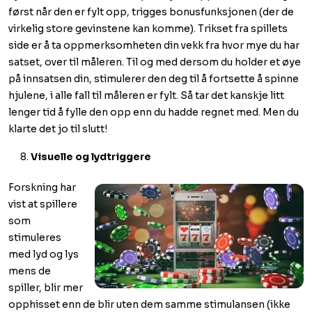
først når den er fylt opp, trigges bonusfunksjonen (der de
virkelig store gevinstene kan komme). Trikset fra spillets
side er å ta oppmerksomheten din vekk fra hvor mye du har
satset, over til måleren. Til og med dersom du holder et øye
på innsatsen din, stimulerer den deg til å fortsette å spinne
hjulene, i alle fall til måleren er fylt. Så tar det kanskje litt
lenger tid å fylle den opp enn du hadde regnet med. Men du
klarte det jo til slutt!
Visuelle og lydtriggere
Forskning har
vist at spillere
som
stimuleres
med lyd og lys
mens de
spiller, blir mer
opphisset enn de blir uten dem samme stimulansen (ikke