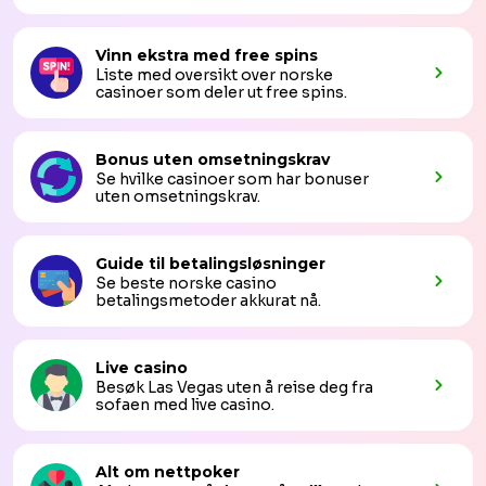
Vinn ekstra med free spins
Liste med oversikt over norske
casinoer som deler ut free spins.
Bonus uten omsetningskrav
Se hvilke casinoer som har bonuser
uten omsetningskrav.
Guide til betalingsløsninger
Se beste norske casino
betalingsmetoder akkurat nå.
Live casino
Besøk Las Vegas uten å reise deg fra
sofaen med live casino.
Alt om nettpoker