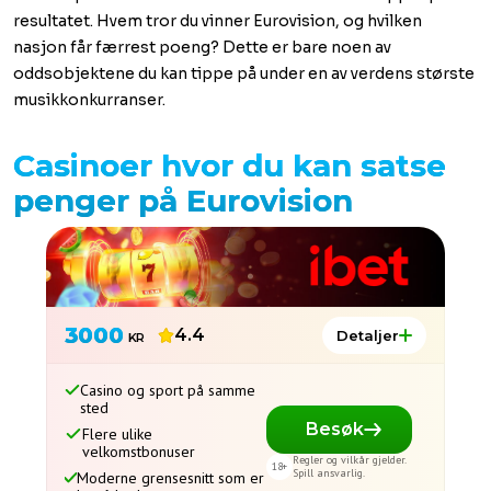
resultatet. Hvem tror du vinner Eurovision, og hvilken
nasjon får færrest poeng? Dette er bare noen av
oddsobjektene du kan tippe på under en av verdens største
musikkonkurranser.
Casinoer hvor du kan satse
penger på Eurovision
3000
4.4
kr
Detaljer
Casino og sport på samme
sted
Besøk
Flere ulike
velkomstbonuser
Regler og vilkår gjelder.
Spill ansvarlig.
Moderne grensesnitt som er