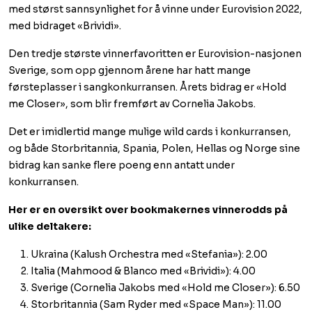
med størst sannsynlighet for å vinne under Eurovision 2022,
med bidraget «Brividi».
Den tredje største vinnerfavoritten er Eurovision-nasjonen
Sverige, som opp gjennom årene har hatt mange
førsteplasser i sangkonkurransen. Årets bidrag er «Hold
me Closer», som blir fremført av Cornelia Jakobs.
Det er imidlertid mange mulige wild cards i konkurransen,
og både Storbritannia, Spania, Polen, Hellas og Norge sine
bidrag kan sanke flere poeng enn antatt under
konkurransen.
Her er en oversikt over bookmakernes vinnerodds på
ulike deltakere:
Ukraina (Kalush Orchestra med «Stefania»): 2.00
Italia (Mahmood & Blanco med «Brividi»): 4.00
Sverige (Cornelia Jakobs med «Hold me Closer»): 6.50
Storbritannia (Sam Ryder med «Space Man»): 11.00