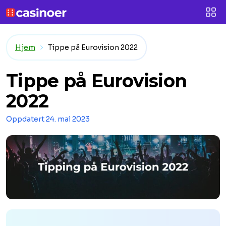
Hjem
Tippe på Eurovision 2022
Tippe på Eurovision
2022
Oppdatert
24. mai 2023