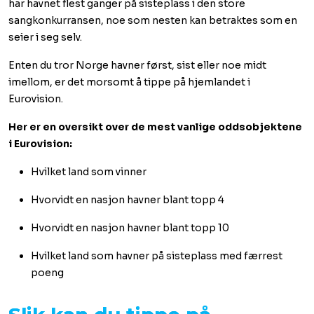
har havnet flest ganger på sisteplass i den store
sangkonkurransen, noe som nesten kan betraktes som en
seier i seg selv.
Enten du tror Norge havner først, sist eller noe midt
imellom, er det morsomt å tippe på hjemlandet i
Eurovision.
Her er en oversikt over de mest vanlige oddsobjektene
i Eurovision:
Hvilket land som vinner
Hvorvidt en nasjon havner blant topp 4
Hvorvidt en nasjon havner blant topp 10
Hvilket land som havner på sisteplass med færrest
poeng