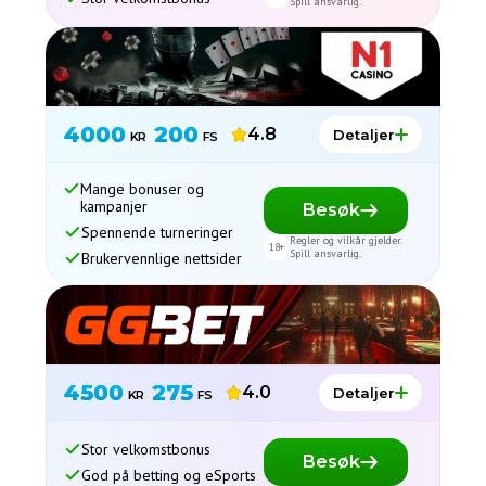
Spill ansvarlig.
4000
200
4.8
kr
fs
Detaljer
Mange bonuser og
kampanjer
Besøk
Spennende turneringer
Regler og vilkår gjelder.
Spill ansvarlig.
Brukervennlige nettsider
4500
275
4.0
kr
fs
Detaljer
Stor velkomstbonus
Besøk
God på betting og eSports