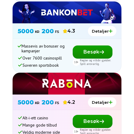
5000
200
4.3
kr
fs
Detaljer
Massevis av bonuser og
kampanjer
Besøk
Over 7600 casinospill
Regler og vilkår gjelder.
Spill ansvarlig.
Suveren sportsbook
5000
200
4.2
kr
fs
Detaljer
Alt-i-ett casino
Besøk
Mange gode tilbud
Regler og vilkår gjelder.
Veldig moderne side
Spill ansvarlig.