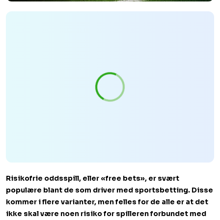
Risikofrie oddsspill, eller «free bets», er svært
populære blant de som driver med sportsbetting. Disse
kommer i flere varianter, men felles for de alle er at det
ikke skal være noen risiko for spilleren forbundet med