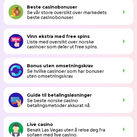
Beste casinobonuser
Se vår store oversikt over markedets
beste casinobonuser.
Vinn ekstra med free spins
Liste med oversikt over norske
casinoer som deler ut free spins.
Bonus uten omsetningskrav
Se hvilke casinoer som har bonuser
uten omsetningskrav.
Guide til betalingsløsninger
Se beste norske casino
betalingsmetoder akkurat nå.
Live casino
Besøk Las Vegas uten å reise deg fra
sofaen med live casino.