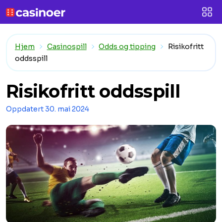
Hjem
Casinospill
Odds og tipping
Risikofritt
oddsspill
Risikofritt oddsspill
Oppdatert
30. mai 2024