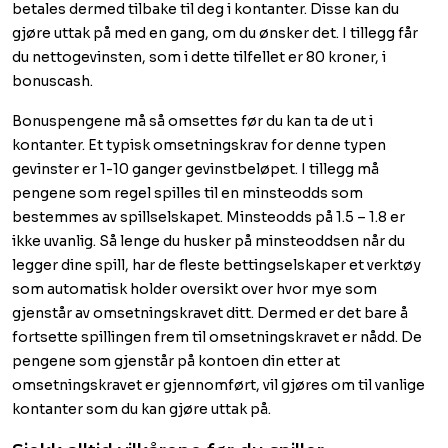
betales dermed tilbake til deg i kontanter. Disse kan du
gjøre uttak på med en gang, om du ønsker det. I tillegg får
du nettogevinsten, som i dette tilfellet er 80 kroner, i
bonuscash.
Bonuspengene må så omsettes før du kan ta de ut i
kontanter. Et typisk omsetningskrav for denne typen
gevinster er 1-10 ganger gevinstbeløpet. I tillegg må
pengene som regel spilles til en minsteodds som
bestemmes av spillselskapet. Minsteodds på 1.5 – 1.8 er
ikke uvanlig. Så lenge du husker på minsteoddsen når du
legger dine spill, har de fleste bettingselskaper et verktøy
som automatisk holder oversikt over hvor mye som
gjenstår av omsetningskravet ditt. Dermed er det bare å
fortsette spillingen frem til omsetningskravet er nådd. De
pengene som gjenstår på kontoen din etter at
omsetningskravet er gjennomført, vil gjøres om til vanlige
kontanter som du kan gjøre uttak på.