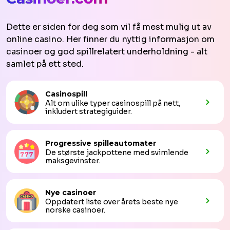
Dette er siden for deg som vil få mest mulig ut av
online casino. Her finner du nyttig informasjon om
casinoer og god spillrelatert underholdning - alt
samlet på ett sted.
Casinospill
Alt om ulike typer casinospill på nett,
inkludert strategiguider.
Progressive spilleautomater
De største jackpottene med svimlende
maksgevinster.
Nye casinoer
Oppdatert liste over årets beste nye
norske casinoer.