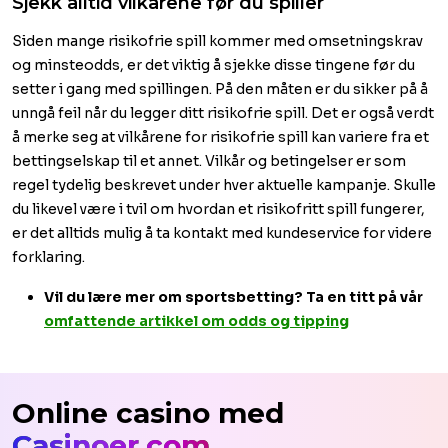
Sjekk alltid vilkårene før du spiller
Siden mange risikofrie spill kommer med omsetningskrav
og minsteodds, er det viktig å sjekke disse tingene før du
setter i gang med spillingen. På den måten er du sikker på å
unngå feil når du legger ditt risikofrie spill. Det er også verdt
å merke seg at vilkårene for risikofrie spill kan variere fra et
bettingselskap til et annet. Vilkår og betingelser er som
regel tydelig beskrevet under hver aktuelle kampanje. Skulle
du likevel være i tvil om hvordan et risikofritt spill fungerer,
er det alltids mulig å ta kontakt med kundeservice for videre
forklaring.
Vil du lære mer om sportsbetting? Ta en titt på vår
omfattende artikkel om odds og tipping
Online casino med
Casinoer.com