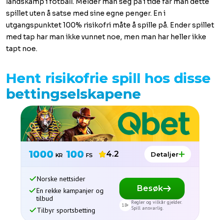
landskamp i fotball. Melder man seg på i tide får man dette
spillet uten å satse med sine egne penger. En i
utgangspunktet 100% risikofri måte å spille på. Ender spillet
med tap har man ikke vunnet noe, men man har heller ikke
tapt noe.
Hent risikofrie spill hos disse
bettingselskapene
1000
100
4.2
kr
fs
Detaljer
Norske nettsider
Besøk
En rekke kampanjer og
tilbud
Regler og vilkår gjelder.
Spill ansvarlig.
Tilbyr sportsbetting