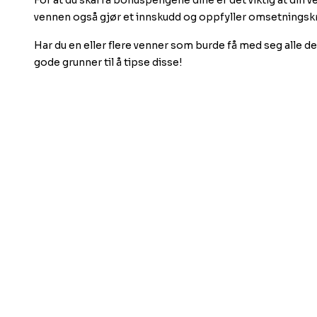
vennen også gjør et innskudd og oppfyller omsetningskr
Har du en eller flere venner som burde få med seg alle d
gode grunner til å tipse disse!