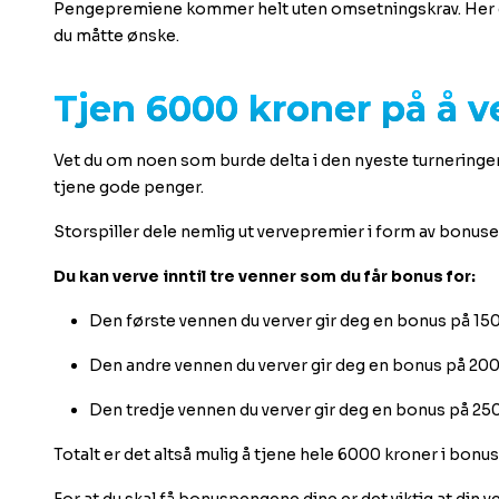
Pengepremiene kommer helt uten omsetningskrav. Her er 
du måtte ønske.
Tjen 6000 kroner på å v
Vet du om noen som burde delta i den nyeste turneringen 
tjene gode penger.
Storspiller dele nemlig ut vervepremier i form av bonuser 
Du kan verve inntil tre venner som du får bonus for:
Den første vennen du verver gir deg en bonus på 15
Den andre vennen du verver gir deg en bonus på 20
Den tredje vennen du verver gir deg en bonus på 25
Totalt er det altså mulig å tjene hele 6000 kroner i bonu
For at du skal få bonuspengene dine er det viktig at din 