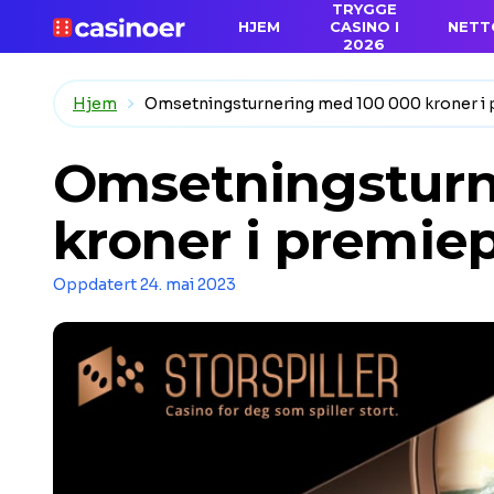
TRYGGE
HJEM
CASINO I
NETT
2026
Hjem
Omsetningsturnering med 100 000 kroner i
Omsetningsturn
kroner i premie
Oppdatert
24. mai 2023