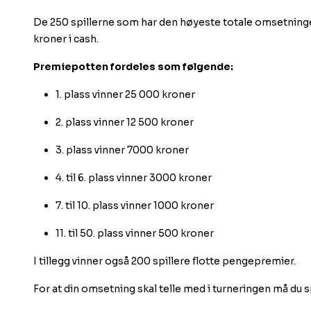
De 250 spillerne som har den høyeste totale omsetningen
kroner i cash.
Premiepotten fordeles som følgende:
1. plass vinner 25 000 kroner
2. plass vinner 12 500 kroner
3. plass vinner 7000 kroner
4. til 6. plass vinner 3000 kroner
7. til 10. plass vinner 1000 kroner
11. til 50. plass vinner 500 kroner
I tillegg vinner også 200 spillere flotte pengepremier.
For at din omsetning skal telle med i turneringen må du 