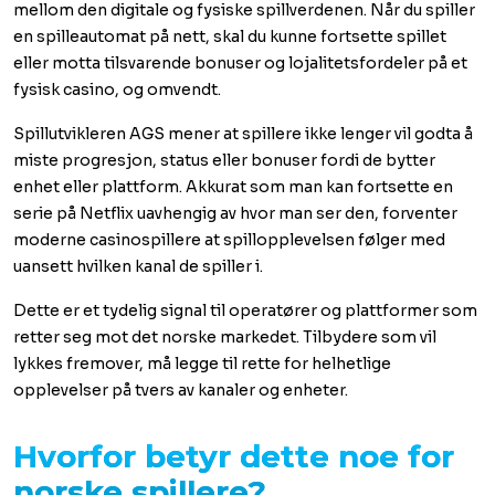
mellom den digitale og fysiske spillverdenen. Når du spiller
en spilleautomat på nett, skal du kunne fortsette spillet
eller motta tilsvarende bonuser og lojalitetsfordeler på et
fysisk casino, og omvendt.
Spillutvikleren AGS mener at spillere ikke lenger vil godta å
miste progresjon, status eller bonuser fordi de bytter
enhet eller plattform. Akkurat som man kan fortsette en
serie på Netflix uavhengig av hvor man ser den, forventer
moderne casinospillere at spillopplevelsen følger med
uansett hvilken kanal de spiller i.
Dette er et tydelig signal til operatører og plattformer som
retter seg mot det norske markedet. Tilbydere som vil
lykkes fremover, må legge til rette for helhetlige
opplevelser på tvers av kanaler og enheter.
Hvorfor betyr dette noe for
norske spillere?