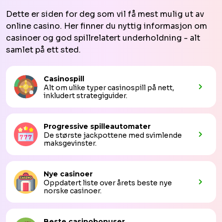
Dette er siden for deg som vil få mest mulig ut av
online casino. Her finner du nyttig informasjon om
casinoer og god spillrelatert underholdning - alt
samlet på ett sted.
Casinospill
Alt om ulike typer casinospill på nett,
inkludert strategiguider.
Progressive spilleautomater
De største jackpottene med svimlende
maksgevinster.
Nye casinoer
Oppdatert liste over årets beste nye
norske casinoer.
Beste casinobonuser