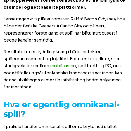
spillopplevelser som er sømløst koblet mellom fysiske
casinoer og nettbaserte plattformer.
Lanseringen av spilleautomaten Rakin’ Bacon Odyssey hos
både det fysiske Caesars Atlantic City og på nett,
representerer første gang et spill har blitt introdusert i
begge kanaler samtidig.
Resultatet er en tydelig økning i både inntekter,
spillerengasjement og lojalitet. For norske spillere, som
stadig veksler mellom
mobilcasino
, nettbrett og PC, og i
noen tilfeller også utenlandske landbaserte casinoer, kan
denne utviklingen gi mer fleksibilitet og bedre belønning
for innsatsen.
Hva er egentlig omnikanal-
spill?
I praksis handler omnikanal-spill om å bryte ned skillet