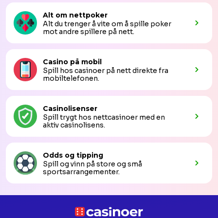
Alt om nettpoker
Alt du trenger å vite om å spille poker
mot andre spillere på nett.
Casino på mobil
Spill hos casinoer på nett direkte fra
mobiltelefonen.
Casinolisenser
Spill trygt hos nettcasinoer med en
aktiv casinolisens.
Odds og tipping
Spill og vinn på store og små
sportsarrangementer.